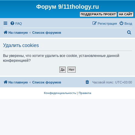
Форум 9/11thology.ru
ПОДДЕРЖАТЬ ПРОЕКТ
НА САЙТ
FAQ
Регистрация
Вход
П
На главную
Список форумов
о
Удалить cookies
и
с
Вы уверены, что хотите удалить все cookie, установленные данной
конференцией?
к
На главную
Список форумов
Часовой пояс:
UTC+03:00
Конфиденциальность
|
Правила