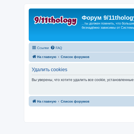
Форум 9/11tholog
...ты должен помнить, что больши
безнадёжно зависимы от Системы, 
Ссылки
FAQ
На главную
Список форумов
Удалить cookies
Вы уверены, что хотите удалить все cookie, установленн
На главную
Список форумов