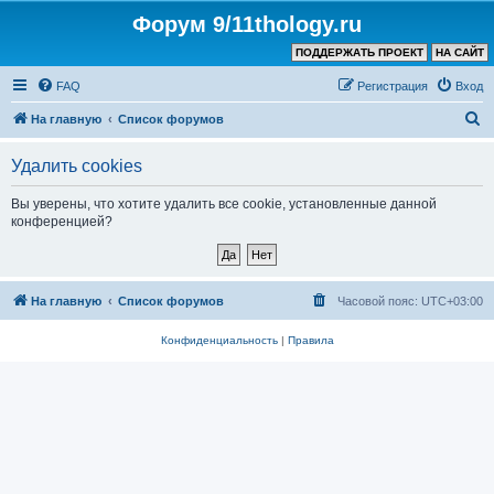
Форум 9/11thology.ru
ПОДДЕРЖАТЬ ПРОЕКТ
НА САЙТ
FAQ
Регистрация
Вход
П
На главную
Список форумов
о
Удалить cookies
и
с
Вы уверены, что хотите удалить все cookie, установленные данной
конференцией?
к
На главную
Список форумов
Часовой пояс:
UTC+03:00
Конфиденциальность
|
Правила