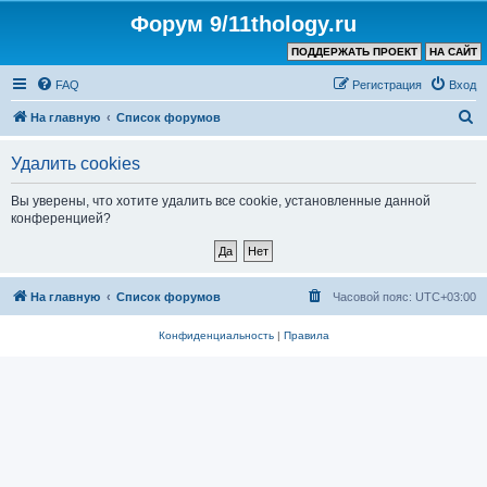
Форум 9/11thology.ru
ПОДДЕРЖАТЬ ПРОЕКТ
НА САЙТ
FAQ
Регистрация
Вход
П
На главную
Список форумов
о
Удалить cookies
и
с
Вы уверены, что хотите удалить все cookie, установленные данной
конференцией?
к
На главную
Список форумов
Часовой пояс:
UTC+03:00
Конфиденциальность
|
Правила