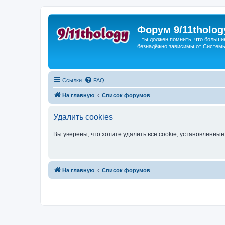
Форум 9/11tholog
...ты должен помнить, что больши
безнадёжно зависимы от Системы, 
Ссылки
FAQ
На главную
Список форумов
Удалить cookies
Вы уверены, что хотите удалить все cookie, установленн
На главную
Список форумов