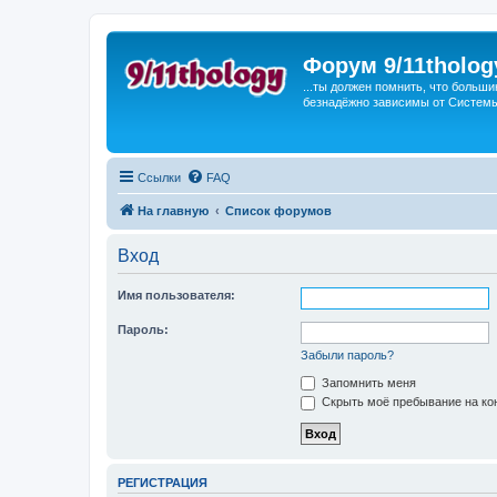
Форум 9/11tholog
...ты должен помнить, что больши
безнадёжно зависимы от Системы, 
Ссылки
FAQ
На главную
Список форумов
Вход
Имя пользователя:
Пароль:
Забыли пароль?
Запомнить меня
Скрыть моё пребывание на кон
РЕГИСТРАЦИЯ