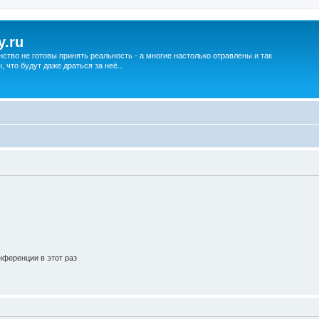
y.ru
нство не готовы принять реальность - а многие настолько отравлены и так
что будут даже драться за неё...
ференции в этот раз