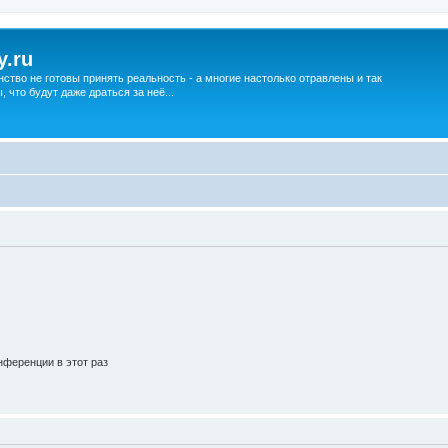
y.ru
нство не готовы принять реальность - а многие настолько отравлены и так
что будут даже драться за неё...
ференции в этот раз