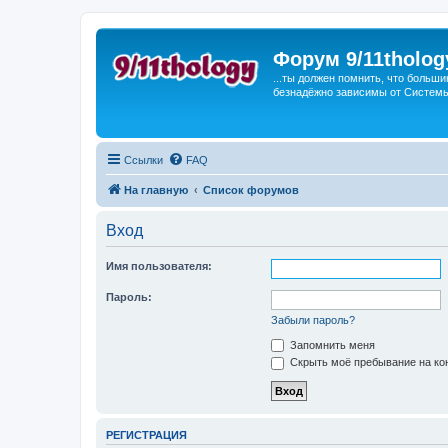
Форум 9/11tholog
...ты должен помнить, что больши
безнадёжно зависимы от Системы, 
Ссылки
FAQ
На главную
Список форумов
Вход
Имя пользователя:
Пароль:
Забыли пароль?
Запомнить меня
Скрыть моё пребывание на кон
РЕГИСТРАЦИЯ