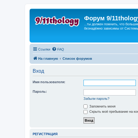
Форум 9/11tholog
...ты должен помнить, что больши
безнадёжно зависимы от Системы, 
Ссылки
FAQ
На главную
Список форумов
Вход
Имя пользователя:
Пароль:
Забыли пароль?
Запомнить меня
Скрыть моё пребывание на кон
РЕГИСТРАЦИЯ