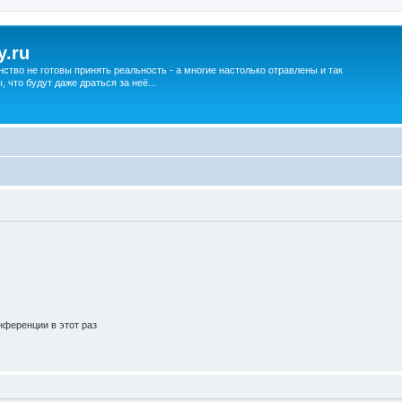
y.ru
нство не готовы принять реальность - а многие настолько отравлены и так
что будут даже драться за неё...
ференции в этот раз