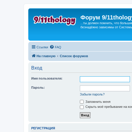
Форум 9/11tholog
...ты должен помнить, что больши
безнадёжно зависимы от Системы, 
Ссылки
FAQ
На главную
Список форумов
Вход
Имя пользователя:
Пароль:
Забыли пароль?
Запомнить меня
Скрыть моё пребывание на кон
РЕГИСТРАЦИЯ