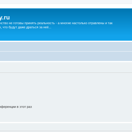
y.ru
нство не готовы принять реальность - а многие настолько отравлены и так
что будут даже драться за неё...
ференции в этот раз