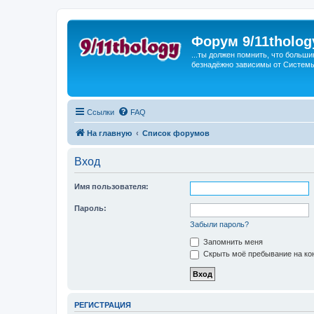
Форум 9/11tholog
...ты должен помнить, что больши
безнадёжно зависимы от Системы, 
Ссылки
FAQ
На главную
Список форумов
Вход
Имя пользователя:
Пароль:
Забыли пароль?
Запомнить меня
Скрыть моё пребывание на кон
РЕГИСТРАЦИЯ