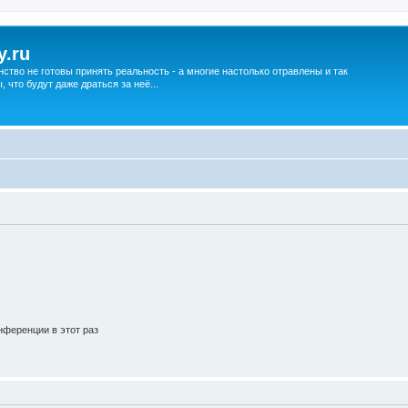
y.ru
нство не готовы принять реальность - а многие настолько отравлены и так
что будут даже драться за неё...
ференции в этот раз