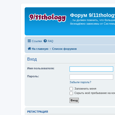
Форум 9/11tholog
...ты должен помнить, что больши
безнадёжно зависимы от Системы, 
Ссылки
FAQ
На главную
Список форумов
Вход
Имя пользователя:
Пароль:
Забыли пароль?
Запомнить меня
Скрыть моё пребывание на кон
РЕГИСТРАЦИЯ