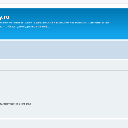
y.ru
нство не готовы принять реальность - а многие настолько отравлены и так
что будут даже драться за неё...
ференции в этот раз