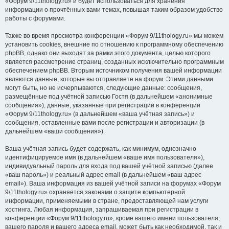
«Форум 9/11thology.ru» и будет использоваться для хранения
информации о прочтённых вами темах, повышая таким образом удобство
работы с форумами.
Также во время просмотра конференции «Форум 9/11thology.ru» мы можем
установить cookies, внешние по отношению к программному обеспечению
phpBB, однако они выходят за рамки этого документа, целью которого
является рассмотрение страниц, созданных исключительно программным
обеспечением phpBB. Вторым источником получения вашей информации
являются данные, которые вы отправляете на форум. Этими данными
могут быть, но не исчерпываются, следующие данные: сообщения,
размещённые под учётной записью Гостя (в дальнейшем «анонимные
сообщения»), данные, указанные при регистрации в конференции
«Форум 9/11thology.ru» (в дальнейшем «ваша учётная запись») и
сообщения, оставленные вами после регистрации и авторизации (в
дальнейшем «ваши сообщения»).
Ваша учётная запись будет содержать, как минимум, однозначно
идентифицируемое имя (в дальнейшем «ваше имя пользователя»),
индивидуальный пароль для входа под вашей учётной записью (далее
«ваш пароль») и реальный адрес email (в дальнейшем «ваш адрес
email»). Ваша информация из вашей учётной записи на форумах «Форум
9/11thology.ru» охраняется законами о защите компьютерной
информации, применяемыми в стране, предоставляющей нам услуги
хостинга. Любая информация, запрашиваемая при регистрации в
конференции «Форум 9/11thology.ru», кроме вашего имени пользователя,
вашего пароля и вашего адреса email, может быть как необходимой, так и