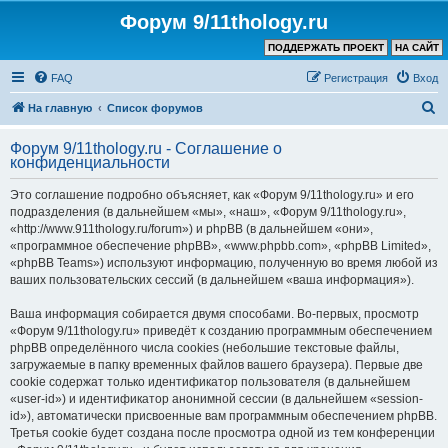
Форум 9/11thology.ru
ПОДДЕРЖАТЬ ПРОЕКТ
НА САЙТ
FAQ
Регистрация
Вход
П
На главную
Список форумов
о
Форум 9/11thology.ru - Соглашение о
и
конфиденциальности
с
Это соглашение подробно объясняет, как «Форум 9/11thology.ru» и его
к
подразделения (в дальнейшем «мы», «наш», «Форум 9/11thology.ru»,
«http://www.911thology.ru/forum») и phpBB (в дальнейшем «они»,
«программное обеспечение phpBB», «www.phpbb.com», «phpBB Limited»,
«phpBB Teams») используют информацию, полученную во время любой из
ваших пользовательских сессий (в дальнейшем «ваша информация»).
Ваша информация собирается двумя способами. Во-первых, просмотр
«Форум 9/11thology.ru» приведёт к созданию программным обеспечением
phpBB определённого числа cookies (небольшие текстовые файлы,
загружаемые в папку временных файлов вашего браузера). Первые две
cookie содержат только идентификатор пользователя (в дальнейшем
«user-id») и идентификатор анонимной сессии (в дальнейшем «session-
id»), автоматически присвоенные вам программным обеспечением phpBB.
Третья cookie будет создана после просмотра одной из тем конференции