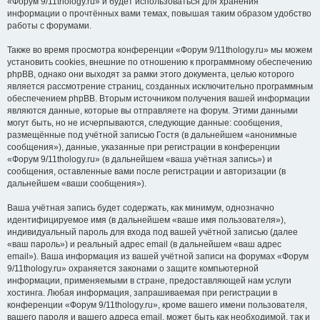
«Форум 9/11thology.ru» и будет использоваться для хранения
информации о прочтённых вами темах, повышая таким образом удобство
работы с форумами.
Также во время просмотра конференции «Форум 9/11thology.ru» мы можем
установить cookies, внешние по отношению к программному обеспечению
phpBB, однако они выходят за рамки этого документа, целью которого
является рассмотрение страниц, созданных исключительно программным
обеспечением phpBB. Вторым источником получения вашей информации
являются данные, которые вы отправляете на форум. Этими данными
могут быть, но не исчерпываются, следующие данные: сообщения,
размещённые под учётной записью Гостя (в дальнейшем «анонимные
сообщения»), данные, указанные при регистрации в конференции
«Форум 9/11thology.ru» (в дальнейшем «ваша учётная запись») и
сообщения, оставленные вами после регистрации и авторизации (в
дальнейшем «ваши сообщения»).
Ваша учётная запись будет содержать, как минимум, однозначно
идентифицируемое имя (в дальнейшем «ваше имя пользователя»),
индивидуальный пароль для входа под вашей учётной записью (далее
«ваш пароль») и реальный адрес email (в дальнейшем «ваш адрес
email»). Ваша информация из вашей учётной записи на форумах «Форум
9/11thology.ru» охраняется законами о защите компьютерной
информации, применяемыми в стране, предоставляющей нам услуги
хостинга. Любая информация, запрашиваемая при регистрации в
конференции «Форум 9/11thology.ru», кроме вашего имени пользователя,
вашего пароля и вашего адреса email, может быть как необходимой, так и