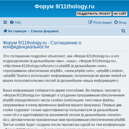
Форум 9/11thology.ru
ПОДДЕРЖАТЬ ПРОЕКТ
НА САЙТ
FAQ
Регистрация
Вход
П
На главную
Список форумов
о
Форум 9/11thology.ru - Соглашение о
и
конфиденциальности
с
Это соглашение подробно объясняет, как «Форум 9/11thology.ru» и его
к
подразделения (в дальнейшем «мы», «наш», «Форум 9/11thology.ru»,
«http://www.911thology.ru/forum») и phpBB (в дальнейшем «они»,
«программное обеспечение phpBB», «www.phpbb.com», «phpBB Limited»,
«phpBB Teams») используют информацию, полученную во время любой из
ваших пользовательских сессий (в дальнейшем «ваша информация»).
Ваша информация собирается двумя способами. Во-первых, просмотр
«Форум 9/11thology.ru» приведёт к созданию программным обеспечением
phpBB определённого числа cookies (небольшие текстовые файлы,
загружаемые в папку временных файлов вашего браузера). Первые две
cookie содержат только идентификатор пользователя (в дальнейшем
«user-id») и идентификатор анонимной сессии (в дальнейшем «session-
id»), автоматически присвоенные вам программным обеспечением phpBB.
Третья cookie будет создана после просмотра одной из тем конференции