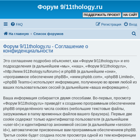
Форум 9/11thology.ru
ПОДДЕРЖАТЬ ПРОЕКТ
НА САЙТ
FAQ
Регистрация
Вход
П
На главную
Список форумов
о
Форум 9/11thology.ru - Соглашение о
и
конфиденциальности
с
Это соглашение подробно объясняет, как «Форум 9/11thology.ru» и его
к
подразделения (в дальнейшем «мы», «наш», «Форум 9/11thology.ru»,
«http://www.911thology.ru/forum») и phpBB (в дальнейшем «они»,
«программное обеспечение phpBB», «www.phpbb.com», «phpBB Limited»,
«phpBB Teams») используют информацию, полученную во время любой из
ваших пользовательских сессий (в дальнейшем «ваша информация»).
Ваша информация собирается двумя способами. Во-первых, просмотр
«Форум 9/11thology.ru» приведёт к созданию программным обеспечением
phpBB определённого числа cookies (небольшие текстовые файлы,
загружаемые в папку временных файлов вашего браузера). Первые две
cookie содержат только идентификатор пользователя (в дальнейшем
«user-id») и идентификатор анонимной сессии (в дальнейшем «session-
id»), автоматически присвоенные вам программным обеспечением phpBB.
Третья cookie будет создана после просмотра одной из тем конференции