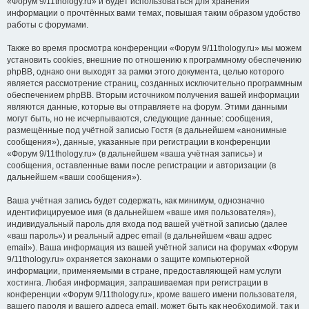
«Форум 9/11thology.ru» и будет использоваться для хранения
информации о прочтённых вами темах, повышая таким образом удобство
работы с форумами.
Также во время просмотра конференции «Форум 9/11thology.ru» мы можем
установить cookies, внешние по отношению к программному обеспечению
phpBB, однако они выходят за рамки этого документа, целью которого
является рассмотрение страниц, созданных исключительно программным
обеспечением phpBB. Вторым источником получения вашей информации
являются данные, которые вы отправляете на форум. Этими данными
могут быть, но не исчерпываются, следующие данные: сообщения,
размещённые под учётной записью Гостя (в дальнейшем «анонимные
сообщения»), данные, указанные при регистрации в конференции
«Форум 9/11thology.ru» (в дальнейшем «ваша учётная запись») и
сообщения, оставленные вами после регистрации и авторизации (в
дальнейшем «ваши сообщения»).
Ваша учётная запись будет содержать, как минимум, однозначно
идентифицируемое имя (в дальнейшем «ваше имя пользователя»),
индивидуальный пароль для входа под вашей учётной записью (далее
«ваш пароль») и реальный адрес email (в дальнейшем «ваш адрес
email»). Ваша информация из вашей учётной записи на форумах «Форум
9/11thology.ru» охраняется законами о защите компьютерной
информации, применяемыми в стране, предоставляющей нам услуги
хостинга. Любая информация, запрашиваемая при регистрации в
конференции «Форум 9/11thology.ru», кроме вашего имени пользователя,
вашего пароля и вашего адреса email, может быть как необходимой, так и