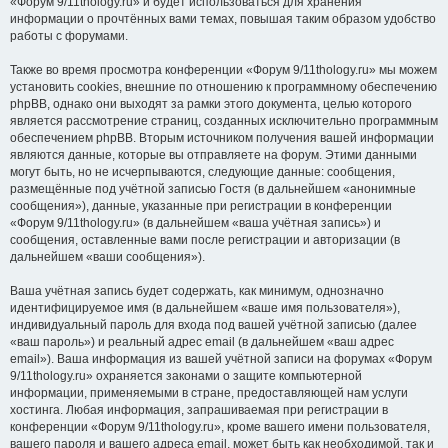
«Форум 9/11thology.ru» и будет использоваться для хранения
информации о прочтённых вами темах, повышая таким образом удобство
работы с форумами.
Также во время просмотра конференции «Форум 9/11thology.ru» мы можем
установить cookies, внешние по отношению к программному обеспечению
phpBB, однако они выходят за рамки этого документа, целью которого
является рассмотрение страниц, созданных исключительно программным
обеспечением phpBB. Вторым источником получения вашей информации
являются данные, которые вы отправляете на форум. Этими данными
могут быть, но не исчерпываются, следующие данные: сообщения,
размещённые под учётной записью Гостя (в дальнейшем «анонимные
сообщения»), данные, указанные при регистрации в конференции
«Форум 9/11thology.ru» (в дальнейшем «ваша учётная запись») и
сообщения, оставленные вами после регистрации и авторизации (в
дальнейшем «ваши сообщения»).
Ваша учётная запись будет содержать, как минимум, однозначно
идентифицируемое имя (в дальнейшем «ваше имя пользователя»),
индивидуальный пароль для входа под вашей учётной записью (далее
«ваш пароль») и реальный адрес email (в дальнейшем «ваш адрес
email»). Ваша информация из вашей учётной записи на форумах «Форум
9/11thology.ru» охраняется законами о защите компьютерной
информации, применяемыми в стране, предоставляющей нам услуги
хостинга. Любая информация, запрашиваемая при регистрации в
конференции «Форум 9/11thology.ru», кроме вашего имени пользователя,
вашего пароля и вашего адреса email, может быть как необходимой, так и