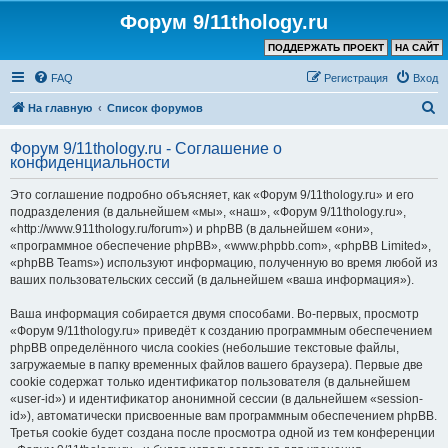
Форум 9/11thology.ru
ПОДДЕРЖАТЬ ПРОЕКТ
НА САЙТ
FAQ
Регистрация
Вход
П
На главную
Список форумов
о
Форум 9/11thology.ru - Соглашение о
и
конфиденциальности
с
Это соглашение подробно объясняет, как «Форум 9/11thology.ru» и его
к
подразделения (в дальнейшем «мы», «наш», «Форум 9/11thology.ru»,
«http://www.911thology.ru/forum») и phpBB (в дальнейшем «они»,
«программное обеспечение phpBB», «www.phpbb.com», «phpBB Limited»,
«phpBB Teams») используют информацию, полученную во время любой из
ваших пользовательских сессий (в дальнейшем «ваша информация»).
Ваша информация собирается двумя способами. Во-первых, просмотр
«Форум 9/11thology.ru» приведёт к созданию программным обеспечением
phpBB определённого числа cookies (небольшие текстовые файлы,
загружаемые в папку временных файлов вашего браузера). Первые две
cookie содержат только идентификатор пользователя (в дальнейшем
«user-id») и идентификатор анонимной сессии (в дальнейшем «session-
id»), автоматически присвоенные вам программным обеспечением phpBB.
Третья cookie будет создана после просмотра одной из тем конференции