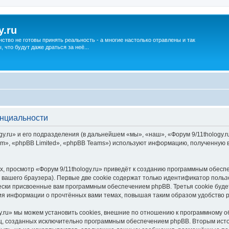
y.ru
нство не готовы принять реальность - а многие настолько отравлены и так
что будут даже драться за неё...
енциальности
.ru» и его подразделения (в дальнейшем «мы», «наш», «Форум 9/11thology.ru»
», «phpBB Limited», «phpBB Teams») используют информацию, полученную во
, просмотр «Форум 9/11thology.ru» приведёт к созданию программным обесп
вашего браузера). Первые две cookie содержат только идентификатор польз
чески присвоенные вам программным обеспечением phpBB. Третья cookie буд
ения информации о прочтённых вами темах, повышая таким образом удобство 
y.ru» мы можем установить cookies, внешние по отношению к программному о
иц, созданных исключительно программным обеспечением phpBB. Вторым ис