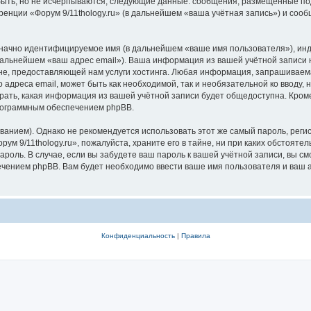
быть, но не исчерпываются, следующие данные: сообщения, размещённые по
ренции «Форум 9/11thology.ru» (в дальнейшем «ваша учётная запись») и соо
означно идентифицируемое имя (в дальнейшем «ваше имя пользователя»), ин
дальнейшем «ваш адрес email»). Ваша информация из вашей учётной записи н
, предоставляющей нам услуги хостинга. Любая информация, запрашиваемая
о адреса email, может быть как необходимой, так и необязательной ко ввод
ыбрать, какая информация из вашей учётной записи будет общедоступна. Кроме 
рограммным обеспечением phpBB.
ием). Однако не рекомендуется использовать этот же самый пароль, регист
ум 9/11thology.ru», пожалуйста, храните его в тайне, ни при каких обстоятел
 пароль. В случае, если вы забудете ваш пароль к вашей учётной записи, вы
ением phpBB. Вам будет необходимо ввести ваше имя пользователя и ваш а
Конфиденциальность
|
Правила