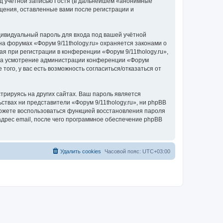
д учётной записью Гостя (в дальнейшем «анонимные
бщения, оставленные вами после регистрации и
дивидуальный пароль для входа под вашей учётной
а форумах «Форум 9/11thology.ru» охраняется законами о
 при регистрации в конференции «Форум 9/11thology.ru»,
у, на усмотрение администрации конференции «Форум
того, у вас есть возможность согласиться/отказаться от
рируясь на других сайтах. Ваш пароль является
ьствах ни представители «Форум 9/11thology.ru», ни phpBB
 сможете воспользоваться функцией восстановления пароля
дрес email, после чего программное обеспечение phpBB
Удалить cookies
Часовой пояс:
UTC+03:00