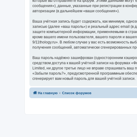
которые вы отправляете на форум. Этими данными могут 
сообщения»), данные, указанные при регистрации в конфе
авторизации (в дальнейшем «ваши сообщения»).
Ваша учётная запись будет содержать, как минимум, одн
записью (далее «ваш пароль») и реальный адрес email (в 
защите компьютерной информации, применяемыми в стране
кроме вашего имени пользователя, вашего пароля и вашег
9/11thology.ru». В любом случае у вас есть возможность в
получения сообщений, автоматически сгенерированных п
Ваш пароль надёжно зашифрован (односторонним хэширован
средством доступа к вашей учётной записи на форумах «Фор
Limited, ни другое третье лицо не вправе спрашивать ваш
«Забыли пароль?», предусмотренной программным обеспеч
сгенерирует вам новый пароль для вашей учётной записи.
На главную
Список форумов