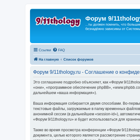
Форум 9/11tholog
...ты должен помнить, что больши
безнадёжно зависимы от Системы, 
Ссылки
FAQ
На главную
Список форумов
Форум 9/11thology.ru - Соглашение о конфид
Это соглашение подробно объясняет, как «Форум 9/11thology
«они», «программное обеспечение phpBB», «www.phpbb.com
дальнейшем «ваша информация»).
Ваша информация собирается двумя способами. Во-первых
текстовые файлы, загружаемые в папку временных файлов 
анонимной сессии (в дальнейшем «session-id»), автомати
«Форум 9/11thology.ru» и будет использоваться для хран
Также во время просмотра конференции «Форум 9/11tholog
документа, целью которого является рассмотрение стран