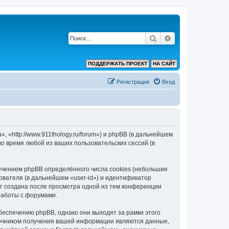
Поиск
Расширенный по
ПОДДЕРЖАТЬ ПРОЕКТ
НА САЙТ
Регистрация
Вход
, «http://www.911thology.ru/forum») и phpBB (в дальнейшем
 время любой из ваших пользовательских сессий (в
ечением phpBB определённого числа cookies (небольшие
ователя (в дальнейшем «user-id») и идентификатор
ет создана после просмотра одной из тем конференции
работы с форумами.
беспечению phpBB, однако они выходят за рамки этого
точником получения вашей информации являются данные,