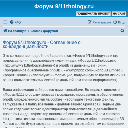
Форум 9/11thology.ru
ПОДДЕРЖАТЬ ПРОЕКТ
НА САЙТ
FAQ
Регистрация
Вход
П
На главную
Список форумов
о
Форум 9/11thology.ru - Соглашение о
и
конфиденциальности
с
Это соглашение подробно объясняет, как «Форум 9/11thology.ru» и его
к
подразделения (в дальнейшем «мы», «наш», «Форум 9/11thology.ru»,
«http://www.911thology.ru/forum») и phpBB (в дальнейшем «они»,
«программное обеспечение phpBB», «www.phpbb.com», «phpBB Limited»,
«phpBB Teams») используют информацию, полученную во время любой из
ваших пользовательских сессий (в дальнейшем «ваша информация»).
Ваша информация собирается двумя способами. Во-первых, просмотр
«Форум 9/11thology.ru» приведёт к созданию программным обеспечением
phpBB определённого числа cookies (небольшие текстовые файлы,
загружаемые в папку временных файлов вашего браузера). Первые две
cookie содержат только идентификатор пользователя (в дальнейшем
«user-id») и идентификатор анонимной сессии (в дальнейшем «session-
id»), автоматически присвоенные вам программным обеспечением phpBB.
Третья cookie будет создана после просмотра одной из тем конференции