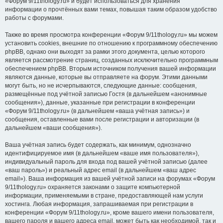
«Форум 9/11thology.ru» и будет использоваться для хранения
информации о прочтённых вами темах, повышая таким образом удобство
работы с форумами.
Также во время просмотра конференции «Форум 9/11thology.ru» мы можем
установить cookies, внешние по отношению к программному обеспечению
phpBB, однако они выходят за рамки этого документа, целью которого
является рассмотрение страниц, созданных исключительно программным
обеспечением phpBB. Вторым источником получения вашей информации
являются данные, которые вы отправляете на форум. Этими данными
могут быть, но не исчерпываются, следующие данные: сообщения,
размещённые под учётной записью Гостя (в дальнейшем «анонимные
сообщения»), данные, указанные при регистрации в конференции
«Форум 9/11thology.ru» (в дальнейшем «ваша учётная запись») и
сообщения, оставленные вами после регистрации и авторизации (в
дальнейшем «ваши сообщения»).
Ваша учётная запись будет содержать, как минимум, однозначно
идентифицируемое имя (в дальнейшем «ваше имя пользователя»),
индивидуальный пароль для входа под вашей учётной записью (далее
«ваш пароль») и реальный адрес email (в дальнейшем «ваш адрес
email»). Ваша информация из вашей учётной записи на форумах «Форум
9/11thology.ru» охраняется законами о защите компьютерной
информации, применяемыми в стране, предоставляющей нам услуги
хостинга. Любая информация, запрашиваемая при регистрации в
конференции «Форум 9/11thology.ru», кроме вашего имени пользователя,
вашего пароля и вашего адреса email, может быть как необходимой, так и