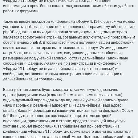
«Форум 9/11thology.ru» и будет использоваться для хранения
информации о прочтённых вами темах, повышая таким образом удобство
работы с форумами.
Также во время просмотра конференции «Форум 9/11thology.ru» мы можем
установить cookies, внешние по отношению к программному обеспечению
phpBB, однако они выходят за рамки этого документа, целью которого
является рассмотрение страниц, созданных исключительно программным
обеспечением phpBB. Вторым источником получения вашей информации
являются данные, которые вы отправляете на форум. Этими данными
могут быть, но не исчерпываются, следующие данные: сообщения,
размещённые под учётной записью Гостя (в дальнейшем «анонимные
сообщения»), данные, указанные при регистрации в конференции
«Форум 9/11thology.ru» (в дальнейшем «ваша учётная запись») и
сообщения, оставленные вами после регистрации и авторизации (в
дальнейшем «ваши сообщения»).
Ваша учётная запись будет содержать, как минимум, однозначно
идентифицируемое имя (в дальнейшем «ваше имя пользователя»),
индивидуальный пароль для входа под вашей учётной записью (далее
«ваш пароль») и реальный адрес email (в дальнейшем «ваш адрес
email»). Ваша информация из вашей учётной записи на форумах «Форум
9/11thology.ru» охраняется законами о защите компьютерной
информации, применяемыми в стране, предоставляющей нам услуги
хостинга. Любая информация, запрашиваемая при регистрации в
конференции «Форум 9/11thology.ru», кроме вашего имени пользователя,
вашего пароля и вашего адреса email, может быть как необходимой, так и