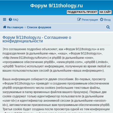
Форум 9/11thology.ru
ПОДДЕРЖАТЬ ПРОЕКТ
НА САЙТ
FAQ
Регистрация
Вход
П
На главную
Список форумов
о
Форум 9/11thology.ru - Соглашение о
и
конфиденциальности
с
Это соглашение подробно объясняет, как «Форум 9/11thology.ru» и его
к
подразделения (в дальнейшем «мы», «наш», «Форум 9/11thology.ru»,
«http://www.911thology.ru/forum») и phpBB (в дальнейшем «они»,
«программное обеспечение phpBB», «www.phpbb.com», «phpBB Limited»,
«phpBB Teams») используют информацию, полученную во время любой из
ваших пользовательских сессий (в дальнейшем «ваша информация»).
Ваша информация собирается двумя способами. Во-первых, просмотр
«Форум 9/11thology.ru» приведёт к созданию программным обеспечением
phpBB определённого числа cookies (небольшие текстовые файлы,
загружаемые в папку временных файлов вашего браузера). Первые две
cookie содержат только идентификатор пользователя (в дальнейшем
«user-id») и идентификатор анонимной сессии (в дальнейшем «session-
id»), автоматически присвоенные вам программным обеспечением phpBB.
Третья cookie будет создана после просмотра одной из тем конференции