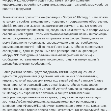
«Форум 9/11thology.ru» и будет использоваться для хранения
информации о прочтённых вами темах, повышая таким образом удобство
работы с форумами.
Также во время просмотра конференции «Форум 9/11thology.ru» мы можем
установить cookies, внешние по отношению к программному обеспечению
phpBB, однако они выходят за рамки этого документа, целью которого
является рассмотрение страниц, созданных исключительно программным
обеспечением phpBB. Вторым источником получения вашей информации
являются данные, которые вы отправляете на форум. Этими данными
могут быть, но не исчерпываются, следующие данные: сообщения,
размещённые под учётной записью Гостя (в дальнейшем «анонимные
сообщения»), данные, указанные при регистрации в конференции
«Форум 9/11thology.ru» (в дальнейшем «ваша учётная запись») и
сообщения, оставленные вами после регистрации и авторизации (в
дальнейшем «ваши сообщения»).
Ваша учётная запись будет содержать, как минимум, однозначно
идентифицируемое имя (в дальнейшем «ваше имя пользователя»),
индивидуальный пароль для входа под вашей учётной записью (далее
«ваш пароль») и реальный адрес email (в дальнейшем «ваш адрес
email»). Ваша информация из вашей учётной записи на форумах «Форум
9/11thology.ru» охраняется законами о защите компьютерной
информации, применяемыми в стране, предоставляющей нам услуги
хостинга. Любая информация, запрашиваемая при регистрации в
конференции «Форум 9/11thology.ru», кроме вашего имени пользователя,
вашего пароля и вашего адреса email, может быть как необходимой, так и