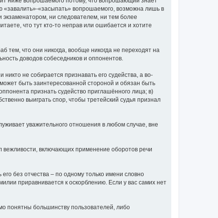
тоит ниже вопрошаемого потому, что вопрошающий знает
лью «завалить»-«засыпать» вопрошаемого, возможна лишь в
ни экзаменатором, ни следователем, ни тем более
итаете, что тут кто-то неправ или ошибается и хотите
аб тем, что они никогда, вообще никогда не переходят на
ьность доводов собеседников и оппонентов.
и никто не собирается признавать его судейства, а во-
не может быть заинтересованной стороной и обязан быть
о оппонента признать судейство приглашённого лица; в)
обственно выиграть спор, чтобы третейский судья признал
луживает уважительного отношения в любом случае, вне
вил вежливости, включающих применение оборотов речи
ь его без отчества – по одному только имени словно
амилии приравнивается к оскорблению. Если у вас самих нет
омо понятны большинству пользователей, либо