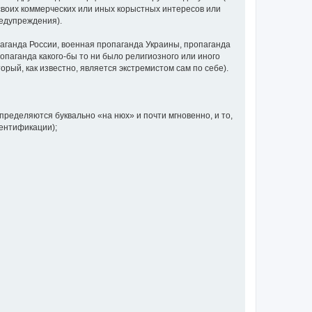
своих коммерческих или иных корыстных интересов или
редупреждения).
аганда России, военная пропаганда Украины, пропаганда
паганда какого-бы то ни было религиозного или иного
орый, как известно, является экстремистом сам по себе).
определяются буквально «на нюх» и почти мгновенно, и то,
дентификации);