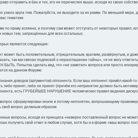
раво отправить в бан и тех, кто не перечислен выше, исходя из своих собств
о узкого круга тем. Пожалуйста, не выходите за их рамки. По меньшей мере, 
вас тематике.
е по праву хозяина, и поэтому сам может отступать от некоторых правил, к
 новых тем, запрещённых для всех остальных.
торых являются следующие:
твет может быть положительным, отрицательным, кратким, развёрнутым, и даж
казать, так как связан подпиской о неразглашении тайны», «я не могу ответи
ЖЕН БЫТЬ. Попытка сделать вид, что «не заметил» вопроса или просто игнор
уются на данном Форуме.
изнания доводов (аргументов) оппонента. Если ваш оппонент привёл какой-то 
ть либо принят, либо не принят (причём его непринятие должно быть мотиви
оппонента, есть ГРУБЕЙШЕЕ НАРУШЕНИЕ человеческих правил ведения дискусс
 вопрос сформулирован иначе и потому непонятен, вопрошающему правомер
ь свой вопрос должным образом.
енные вопросы, исходя из принципа «неверно поставленный вопрос не может 
ан получить свой ответ в любом случае, хотя бы и в форме «ваш вопрос по