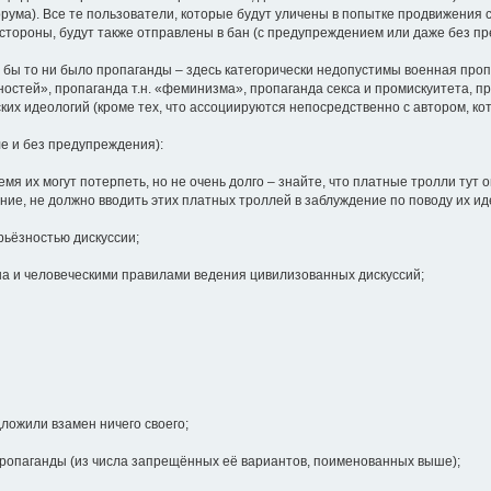
ума). Все те пользователи, которые будут уличены в попытке продвижения 
тороны, будут также отправлены в бан (с предупреждением или даже без п
 бы то ни было пропаганды – здесь категорически недопустимы военная проп
тей», пропаганда т.н. «феминизма», пропаганда секса и промискуитета, про
ских идеологий (кроме тех, что ассоциируются непосредственно с автором, кот
ле и без предупреждения):
емя их могут потерпеть, но не очень долго – знайте, что платные тролли тут 
ение, не должно вводить этих платных троллей в заблуждение по поводу их и
рьёзностью дискуссии;
на и человеческими правилами ведения цивилизованных дискуссий;
дложили взамен ничего своего;
 пропаганды (из числа запрещённых её вариантов, поименованных выше);