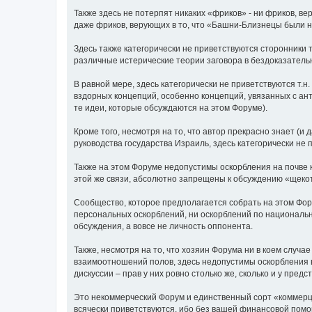
Также здесь не потерпят никаких «фриков» - ни фриков, в
даже фриков, верующих в то, что «Башни-Близнецы были 
Здесь также категорически не приветствуются сторонники 
различные истерические теории заговора в бездоказательн
В равной мере, здесь категорически не приветствуются т.н
вздорных концепций, особенно концепций, увязанных с ант
те идеи, которые обсуждаются на этом Форуме).
Кроме того, несмотря на то, что автор прекрасно знает (и 
руководства государства Израиль, здесь категорически не
Также на этом Форуме недопустимы оскорбления на почве к
этой же связи, абсолютно запрещены к обсуждению «щекотли
Сообщество, которое предполагается собрать на этом Фор
персональных оскорблений, ни оскорблений по национальн
обсуждения, а вовсе не личность оппонента.
Также, несмотря на то, что хозяин Форума ни в коем случа
взаимоотношений полов, здесь недопустимы оскорбления в
дискуссии – прав у них ровно столько же, сколько и у пред
Это некоммерческий Форум и единственный сорт «коммерции
всячески приветствуются, ибо без вашей финансовой помощ