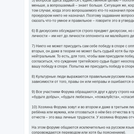
5) Вопросы здесь задаются с единственной целью – попол
меньше, а вопрошаемый – знает больше. Ситуация же, ког
том случае, когда этого вопрошаемого кто-то назначил про
прокурором никто не назначал. Поэтому задавание вопросов
сказать что-то умное и правильное – говорите это в утвер
6) В дискуссиях обсуждается строго предмет дискуссии, но
личности – им нет до личности оппонента ни малейшего де
7) Никто не может присудить сам себе победу в споре с опп
вторых, он даже в теории не может быть судьей хотя бы п
нейтральным. То есть, для того, чтобы вам присудили побе
согласиться, что суждение третейского судьи будет неоспо
вашу победу в споре. Попытка же присудить победу в спор
8) Культурные люди выражаются правильным русским язык
зависимости от того, правы он или неправы и ошибаются 
9) Все участники Форума обращаются друг к другу строго
«будьте добры», «будьте любезны», «пожалуйста», «спаси
10) Хозяина Форума зовут и во втором и даже в третьем ли
ребёнка или мужика, или отозваться о нём без отчества в 
отчеств – это ваш личные трудности. У хозяина Форума отч
На этом форуме общаются исключительно на русском языке 
сопровождаются переводом или хотя бы пояснением).