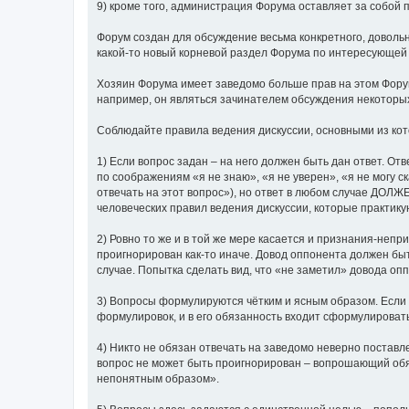
9) кроме того, администрация Форума оставляет за собой п
Форум создан для обсуждение весьма конкретного, довольн
какой-то новый корневой раздел Форума по интересующей 
Хозяин Форума имеет заведомо больше прав на этом Форум
например, он являться зачинателем обсуждения некоторых
Соблюдайте правила ведения дискуссии, основными из ко
1) Если вопрос задан – на него должен быть дан ответ. О
по соображениям «я не знаю», «я не уверен», «я не могу с
отвечать на этот вопрос»), но ответ в любом случае ДОЛ
человеческих правил ведения дискуссии, которые практик
2) Ровно то же и в той же мере касается и признания-непр
проигнорирован как-то иначе. Довод оппонента должен бы
случае. Попытка сделать вид, что «не заметил» довода 
3) Вопросы формулируются чётким и ясным образом. Если
формулировок, и в его обязанность входит сформулироват
4) Никто не обязан отвечать на заведомо неверно поставл
вопрос не может быть проигнорирован – вопрошающий обяз
непонятным образом».