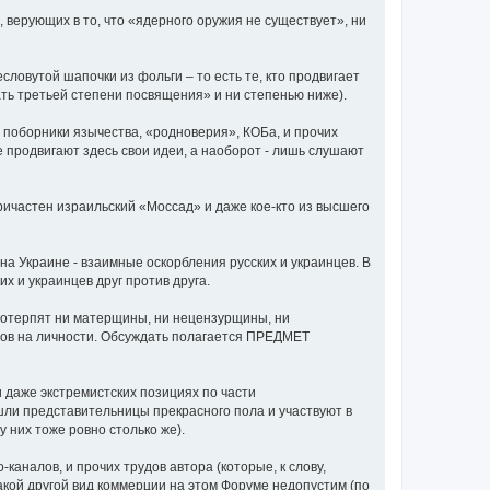
 верующих в то, что «ядерного оружия не существует», ни
ловутой шапочки из фольги – то есть те, кто продвигает
ать третьей степени посвящения» и ни степенью ниже).
е поборники язычества, «родноверия», КОБа, и прочих
е продвигают здесь свои идеи, а наоборот - лишь слушают
 причастен израильский «Моссад» и даже кое-кто из высшего
а Украине - взаимные оскорбления русских и украинцев. В
х и украинцев друг против друга.
потерпят ни матерщины, ни нецензурщины, ни
одов на личности. Обсуждать полагается ПРЕДМЕТ
и даже экстремистских позициях по части
ли представительницы прекрасного пола и участвуют в
у них тоже ровно столько же).
аналов, и прочих трудов автора (которые, к слову,
акой другой вид коммерции на этом Форуме недопустим (по