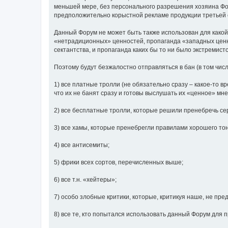
меньшей мере, без персонального разрешения хозяина Фор
предположительно корыстной рекламе продукции третьей с
Данный Форум не может быть также использован для какой
«нетрадиционных» ценностей, пропаганда «западных ценнос
сектантства, и пропаганда каких бы то ни было экстремист
Поэтому будут безжалостно отправляться в бан (в том чис
1) все платные тролли (не обязательно сразу – какое-то вр
что их не банят сразу и готовы выслушать их «ценное» мн
2) все бесплатные тролли, которые решили пренебречь се
3) все хамы, которые пренебрегли правилами хорошего то
4) все антисемиты;
5) фрики всех сортов, перечисленных выше;
6) все т.н. «хейтеры»;
7) особо злобные критики, которые, критикуя наше, не пре
8) все те, кто попытался использовать данный Форум для