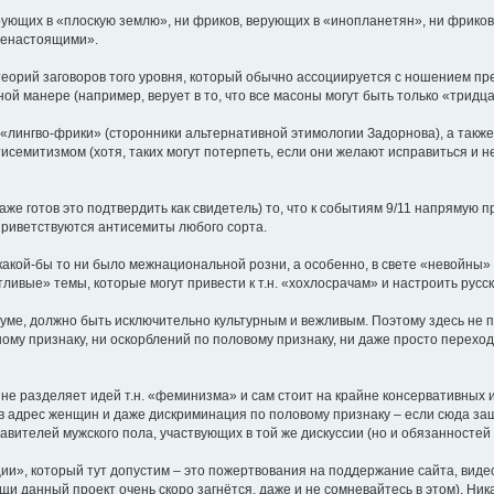
ерующих в «плоскую землю», ни фриков, верующих в «инопланетян», ни фриков,
ненастоящими».
теорий заговоров того уровня, который обычно ассоциируется с ношением прес
ой манере (например, верует в то, что все масоны могут быть только «тридц
. «лингво-фрики» (сторонники альтернативной этимологии Задорнова), а такж
исемитизмом (хотя, таких могут потерпеть, если они желают исправиться и н
даже готов это подтвердить как свидетель) то, что к событиям 9/11 напрямую
 приветствуются антисемиты любого сорта.
акой-бы то ни было межнациональной розни, а особенно, в свете «невойны» н
вые» темы, которые могут привести к т.н. «хохлосрачам» и настроить русски
уме, должно быть исключительно культурным и вежливым. Поэтому здесь не 
ому признаку, ни оскорблений по половому признаку, ни даже просто перех
е не разделяет идей т.н. «феминизма» и сам стоит на крайне консервативных 
 адрес женщин и даже дискриминация по половому признаку – если сюда заш
ставителей мужского пола, участвующих в той же дискуссии (но и обязанностей 
», который тут допустим – это пожертвования на поддержание сайта, видео-к
и данный проект очень скоро загнётся, даже и не сомневайтесь в этом). Ник