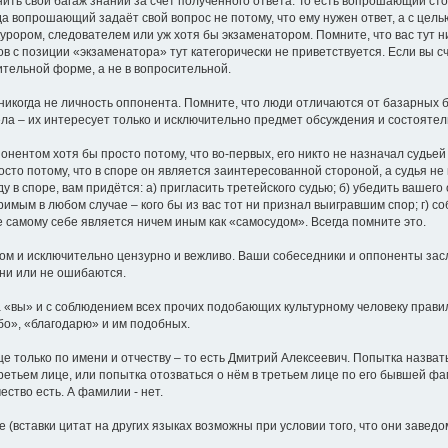
нить свой багаж знаний за счёт полученного ответа. То есть вопрошающий с
да вопрошающий задаёт свой вопрос не потому, что ему нужен ответ, а с це
курором, следователем или уж хотя бы экзаменатором. Помните, что вас тут 
 с позиции «экзаменатора» тут категорически не приветствуется. Если вы сч
дительной форме, а не в вопросительной.
 никогда не личность оппонента. Помните, что люди отличаются от базарных б
ла – их интересует только и исключительно предмет обсуждения и состоятел
онентом хотя бы просто потому, что во-первых, его никто не назначал судьей 
росто потому, что в споре он является заинтересованной стороной, а судья 
ду в споре, вам придётся: а) пригласить третейского судью; б) убедить вашег
римым в любом случае – кого бы из вас тот ни признал выигравшим спор; г) с
е самому себе является ничем иным как «самосудом». Всегда помните это.
ом и исключительно цензурно и вежливо. Ваши собеседники и оппоненты зас
они или не ошибаются.
 на «вы» и с соблюдением всех прочих подобающих культурному человеку пра
бо», «благодарю» и им подобных.
це только по имени и отчеству – то есть Дмитрий Алексеевич. Попытка назват
третьем лице, или попытка отозваться о нём в третьем лице по его бывшей ф
ество есть. А фамилии - нет.
(вставки цитат на других языках возможны при условии того, что они завед