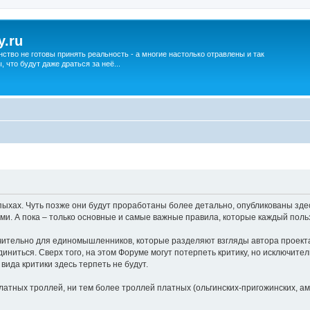
y.ru
нство не готовы принять реальность - а многие настолько отравлены и так
что будут даже драться за неё...
хах. Чуть позже они будут проработаны более детально, опубликованы здес
ми. А пока – только основные и самые важные правила, которые каждый поль
ительно для единомышленников, которые разделяют взгляды автора проекта
единиться. Сверх того, на этом Форуме могут потерпеть критику, но исключите
да критики здесь терпеть не будут.
атных троллей, ни тем более троллей платных (ольгинских-пригожинских, аме