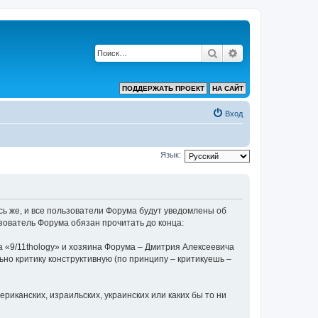
Поиск
Расширенный по
ПОДДЕРЖАТЬ ПРОЕКТ
НА САЙТ
Вход
Язык:
ь же, и все пользователи Форума будут уведомлены об
зователь Форума обязан прочитать до конца:
 «9/11thology» и хозяина Форума – Дмитрия Алексеевича
льно критику конструктивную (по принципу – критикуешь –
риканских, израильских, украинских или каких бы то ни