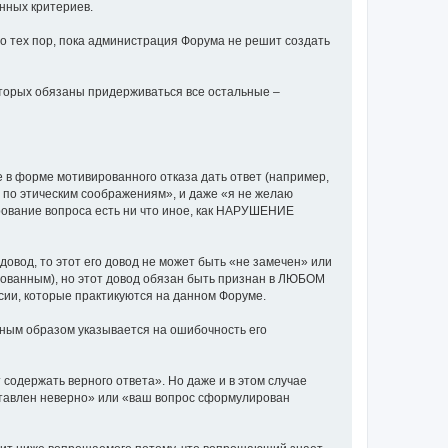
енных критериев.
до тех пор, пока администрация Форума не решит создать
оторых обязаны придерживаться все остальные –
е в форме мотивированного отказа дать ответ (например,
ть по этическим соображениям», и даже «я не желаю
ирование вопроса есть ни что иное, как НАРУШЕНИЕ
довод, то этот его довод не может быть «не замечен» или
рованным), но этот довод обязан быть признан в ЛЮБОМ
ии, которые практикуются на данном Форуме.
ным образом указывается на ошибочность его
содержать верного ответа». Но даже и в этом случае
ставлен неверно» или «ваш вопрос сформулирован