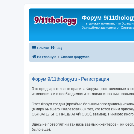
Форум 9/11tholog
...ты должен помнить, что больши
безнадёжно зависимы от Системы, 
Ссылки
FAQ
На главную
Список форумов
Форум 9/11thology.ru - Регистрация
Это предварительные правила Форума, составленные впопы
изменениях и о необходимости согласия с новыми правила
Этот Форум создан (причём с большим опозданием) исключ
(в миру бывшего «Халезова»), и тех, кто готов к ним присо
ОБЯЗАТЕЛЬНО ПРЕДЛАГАЙ СВОЁ взамен). Никакого иного ви
Здесь не потерпят ни так называемых «хейтеров», ни беспл
было ещё).