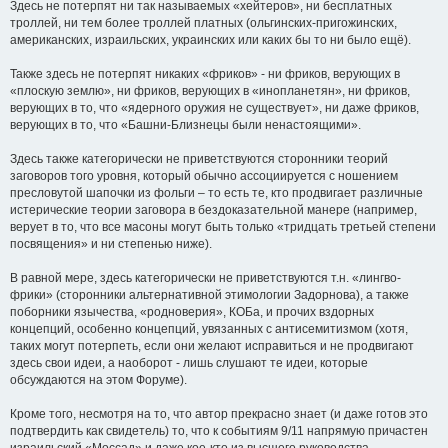
Здесь не потерпят ни так называемых «хейтеров», ни бесплатных
троллей, ни тем более троллей платных (ольгинских-пригожинских,
американских, израильских, украинских или каких бы то ни было ещё).
Также здесь не потерпят никаких «фриков» - ни фриков, верующих в
«плоскую землю», ни фриков, верующих в «инопланетян», ни фриков,
верующих в то, что «ядерного оружия не существует», ни даже фриков,
верующих в то, что «Башни-Близнецы были ненастоящими».
Здесь также категорически не приветствуются сторонники теорий
заговоров того уровня, который обычно ассоциируется с ношением
пресловутой шапочки из фольги – то есть те, кто продвигает различные
истерические теории заговора в бездоказательной манере (например,
верует в то, что все масоны могут быть только «тридцать третьей степени
посвящения» и ни степенью ниже).
В равной мере, здесь категорически не приветствуются т.н. «лингво-
фрики» (сторонники альтернативной этимологии Задорнова), а также
поборники язычества, «родноверия», КОБа, и прочих вздорных
концепций, особенно концепций, увязанных с антисемитизмом (хотя,
таких могут потерпеть, если они желают исправиться и не продвигают
здесь свои идеи, а наоборот - лишь слушают те идеи, которые
обсуждаются на этом Форуме).
Кроме того, несмотря на то, что автор прекрасно знает (и даже готов это
подтвердить как свидетель) то, что к событиям 9/11 напрямую причастен