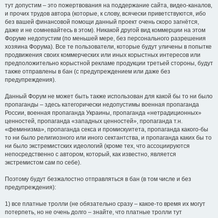
тут допустим – это пожертвования на поддержание сайта, видео-каналов,
и прочих трудов автора (которые, к слову, всячески приветствуются, ибо
без вашей финансовой помощи данный проект очень скоро загнётся,
даже и не сомневайтесь в этом). Никакой другой вид коммерции на этом
Форуме недопустим (по меньшей мере, без персонального разрешения
хозяина Форума). Все те пользователи, которые будут уличены в попытке
продвижения своих коммерческих или иных корыстных интересов или
предположительно корыстной рекламе продукции третьей стороны, будут
также отправлены в бан (с предупреждением или даже без
предупреждения).
Данный Форум не может быть также использован для какой бы то ни было
пропаганды – здесь категорически недопустимы военная пропаганда
России, военная пропаганда Украины, пропаганда «нетрадиционных»
ценностей, пропаганда «западных ценностей», пропаганда т.н.
«феминизма», пропаганда секса и промискуитета, пропаганда какого-бы
то ни было религиозного или иного сектантства, и пропаганда каких бы то
ни было экстремистских идеологий (кроме тех, что ассоциируются
непосредственно с автором, который, как известно, является
экстремистом сам по себе).
Поэтому будут безжалостно отправляться в бан (в том числе и без
предупреждения):
1) все платные тролли (не обязательно сразу – какое-то время их могут
потерпеть, но не очень долго – знайте, что платные тролли тут