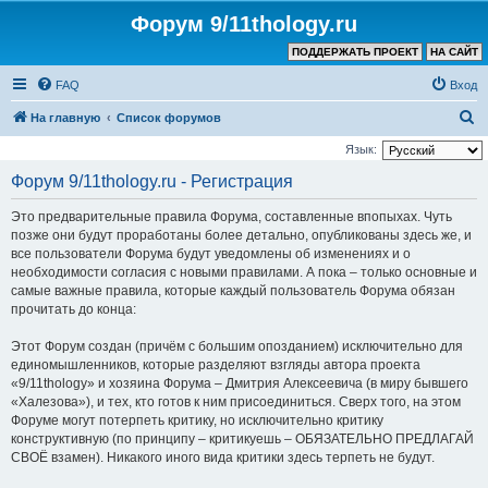
Форум 9/11thology.ru
ПОДДЕРЖАТЬ ПРОЕКТ
НА САЙТ
FAQ
Вход
П
На главную
Список форумов
о
Язык:
и
Форум 9/11thology.ru - Регистрация
с
Это предварительные правила Форума, составленные впопыхах. Чуть
к
позже они будут проработаны более детально, опубликованы здесь же, и
все пользователи Форума будут уведомлены об изменениях и о
необходимости согласия с новыми правилами. А пока – только основные и
самые важные правила, которые каждый пользователь Форума обязан
прочитать до конца:
Этот Форум создан (причём с большим опозданием) исключительно для
единомышленников, которые разделяют взгляды автора проекта
«9/11thology» и хозяина Форума – Дмитрия Алексеевича (в миру бывшего
«Халезова»), и тех, кто готов к ним присоединиться. Сверх того, на этом
Форуме могут потерпеть критику, но исключительно критику
конструктивную (по принципу – критикуешь – ОБЯЗАТЕЛЬНО ПРЕДЛАГАЙ
СВОЁ взамен). Никакого иного вида критики здесь терпеть не будут.