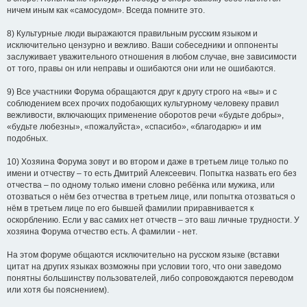
ничем иным как «самосудом». Всегда помните это.
8) Культурные люди выражаются правильным русским языком и
исключительно цензурно и вежливо. Ваши собеседники и оппоненты
заслуживает уважительного отношения в любом случае, вне зависимости
от того, правы он или неправы и ошибаются они или не ошибаются.
9) Все участники Форума обращаются друг к другу строго на «вы» и с
соблюдением всех прочих подобающих культурному человеку правил
вежливости, включающих применение оборотов речи «будьте добры»,
«будьте любезны», «пожалуйста», «спасибо», «благодарю» и им
подобных.
10) Хозяина Форума зовут и во втором и даже в третьем лице только по
имени и отчеству – то есть Дмитрий Алексеевич. Попытка назвать его без
отчества – по одному только имени словно ребёнка или мужика, или
отозваться о нём без отчества в третьем лице, или попытка отозваться о
нём в третьем лице по его бывшей фамилии приравнивается к
оскорблению. Если у вас самих нет отчеств – это ваш личные трудности. У
хозяина Форума отчество есть. А фамилии - нет.
На этом форуме общаются исключительно на русском языке (вставки
цитат на других языках возможны при условии того, что они заведомо
понятны большинству пользователей, либо сопровождаются переводом
или хотя бы пояснением).