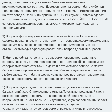
довод, то этот его довод не может быть «не замечен» или
проигнорирован как-то иначе. Довод оппонента должен быть либо принят,
либо не принят (причём его непринятие должно быть мотивированным),
но этот довод обязан быть признан в ЛЮБОМ случае. Попытка сделать
вид, что «не заметил» довода оппонента, есть ГРУБЕЙШЕЕ НАРУШЕНИЕ
человеческих правил ведения дискуссии, которые практикуются на
данном Форуме.
3) Вопросы формулируются чётким и ясным образом. Если вопрос
сформулирован иначе и потому непонятен, вопрошающему правомерным
образом указывается на ошибочность его формулировок, и в его
обязанность входит сформулировать свой вопрос должным образом.
4) Никто не обязан отвечать на заведомо неверно поставленные
вопросы, исходя из принципа «неверно поставленный вопрос не может
содержать верного ответа». Но даже и в этом случае вопрос не может
быть проигнорирован – вопрошающий обязан получить свой ответ в
любом случае, хотя бы и в форме «ваш вопрос поставлен неверно» или
«ваш вопрос сформулирован непонятным образом».
5) Вопросы здесь задаются с единственной целью – пополнить свой
багаж знаний за счёт полученного ответа. То есть вопрошающий стоит
ниже вопрошаемого потому, что вопрошающий знает меньше, а
вопрошаемый – знает больше. Ситуация же, когда вопрошающий задаёт
свой вопрос не потому, что ему нужен ответ, а с целью
«завалить»-«засыпать» вопрошаемого, возможна лишь в том случае,