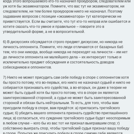
когда этого вопрошаемого кто-то назначил прокурором, следователем или
уж хотя бы экзаменатором. Помните, что вас тут ни экзаменатором, ни
следователем, ни тем более прокурором никто не назначал. Поэтому
задавание вопросов с позиции «экзаменатора» тут категорически не
приветствуется. Если вы считаете, что тут кто-то неправ или ошибается и
хотите сказать что-то умное и правильное – говорите это в
утвердительной форме, а не в вопросительной.
6) В дискуссиях обсуждается строго предмет дискуссии, но никогда не
личность оппонента. Помните, что люди отличаются от базарных баб
тем, что они никогда, вообще никогда не переходят на личности – им нет
до личности оппонента ни малейшего дела – их интересует только и
исключительно предмет обсуждения и состоятельность доводов
собеседников и оппонентов.
7) Никто не может присудить сам себе победу в споре с оппонентом хотя
бы просто потому, что во-первых, его никто не назначал судьей и никто не
собирается признавать его судейства, а во-вторых, он даже в теории не
может быть судьей хотя бы просто потому, что в споре он является
заинтересованной стороной, а судья не может быть заинтересованной
стороной и обязан быть нейтральным. То есть, для того, чтобы вам
присудили победу в споре, вам придётся: а) пригласить третейского
судью; б) убедить вашего оппонента признать судейство приглашённого
лица; в) согласиться, что суждение третейского судьи будет неоспоримым
в любом случае – кого бы из вас тот ни признал выигравшим спор; г)
собственно выиграть спор, чтобы третейский судья признал вашу победу
в споре. Попытка же присудить победу в споре самому себе является