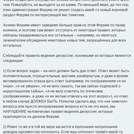
тем. Пожалуйста, не выходите за их рамки. По меньшей мере, до тех пор,
пока администрация Форума не решит создать какой-то новый корневой
раздел Форума по интересующей вас тематике.
Хозяин Форума имеет заведомо больше прав на этом Форуме по праву
хозяина, и поэтому сам может отступать от некоторых правил, которых
обязаны придерживаться все остальные – например, он являться
зачинателем обсуждения некоторых новых тем, запрещённых для всех
остальных.
Соблюдайте правила ведения дискуссии, основными из которых являются
следующие:
1) Если вопрос задан – на него должен быть дан ответ. Ответ может быть
положительным, отрицательным, кратким, развёрнутым, и даже в форме
мотивированного отказа дать ответ (например, по соображениям «я не
знаю», «я не уверен», «я не могу сказать, так как связан подпиской о
неразглашении тайны», «я не могу ответить по этическим
соображениям», и даже «я не желаю отвечать на этот вопрос»), но ответ
в любом случае ДОЛЖЕН БЫТЬ. Попытка сделать вид, что «не заметил»
вопроса или просто игнорирование вопроса есть ни что иное, как
НАРУШЕНИЕ человеческих правил ведения дискуссии, которые
практикуются на данном Форуме.
2) Ровно то же и в той же мере касается и признания-непризнания
доводов (аргументов) оппонента. Если ваш оппонент привёл какой-то