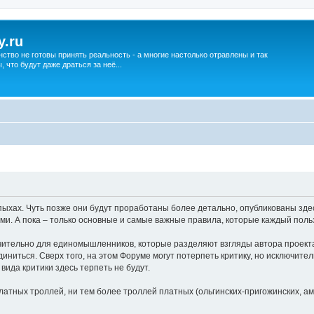
y.ru
нство не готовы принять реальность - а многие настолько отравлены и так
что будут даже драться за неё...
хах. Чуть позже они будут проработаны более детально, опубликованы здес
ми. А пока – только основные и самые важные правила, которые каждый поль
ительно для единомышленников, которые разделяют взгляды автора проекта
единиться. Сверх того, на этом Форуме могут потерпеть критику, но исключите
да критики здесь терпеть не будут.
атных троллей, ни тем более троллей платных (ольгинских-пригожинских, аме