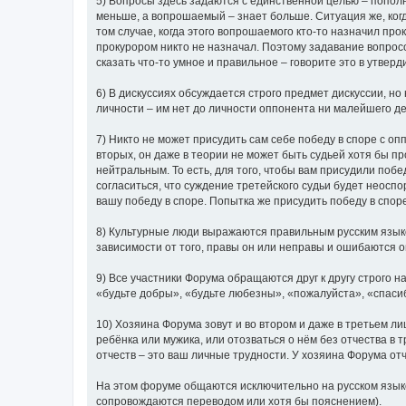
5) Вопросы здесь задаются с единственной целью – попол
меньше, а вопрошаемый – знает больше. Ситуация же, ког
том случае, когда этого вопрошаемого кто-то назначил про
прокурором никто не назначал. Поэтому задавание вопросов
сказать что-то умное и правильное – говорите это в утвер
6) В дискуссиях обсуждается строго предмет дискуссии, но
личности – им нет до личности оппонента ни малейшего де
7) Никто не может присудить сам себе победу в споре с опп
вторых, он даже в теории не может быть судьей хотя бы п
нейтральным. То есть, для того, чтобы вам присудили побе
согласиться, что суждение третейского судьи будет неоспо
вашу победу в споре. Попытка же присудить победу в спор
8) Культурные люди выражаются правильным русским язык
зависимости от того, правы он или неправы и ошибаются 
9) Все участники Форума обращаются друг к другу строго
«будьте добры», «будьте любезны», «пожалуйста», «спаси
10) Хозяина Форума зовут и во втором и даже в третьем ли
ребёнка или мужика, или отозваться о нём без отчества в 
отчеств – это ваш личные трудности. У хозяина Форума отч
На этом форуме общаются исключительно на русском языке 
сопровождаются переводом или хотя бы пояснением).