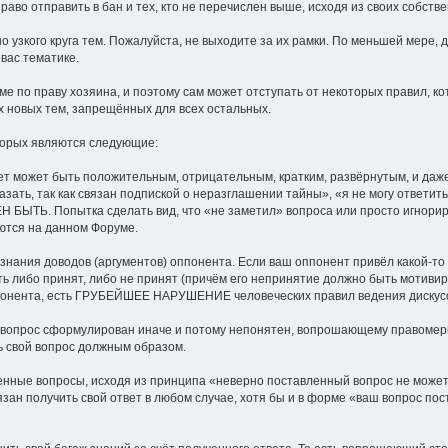
раво отправить в бан и тех, кто не перечислен выше, исходя из своих собств
о узкого круга тем. Пожалуйста, не выходите за их рамки. По меньшей мере, 
вас тематике.
е по праву хозяина, и поэтому сам может отступать от некоторых правил, к
 новых тем, запрещённых для всех остальных.
торых являются следующие:
твет может быть положительным, отрицательным, кратким, развёрнутым, и даж
казать, так как связан подпиской о неразглашении тайны», «я не могу ответи
ЖЕН БЫТЬ. Попытка сделать вид, что «не заметил» вопроса или просто игнор
уются на данном Форуме.
изнания доводов (аргументов) оппонента. Если ваш оппонент привёл какой-то 
ть либо принят, либо не принят (причём его непринятие должно быть мотиви
оппонента, есть ГРУБЕЙШЕЕ НАРУШЕНИЕ человеческих правил ведения дискусс
 вопрос сформулирован иначе и потому непонятен, вопрошающему правомер
ь свой вопрос должным образом.
енные вопросы, исходя из принципа «неверно поставленный вопрос не может 
ан получить свой ответ в любом случае, хотя бы и в форме «ваш вопрос по