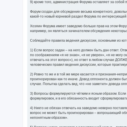
9) кроме того, администрация Форума оставляет за собой п
Форум создан для обсуждение весьма конкретного, довольн
какой-то новый корневой раздел Форума по интересующей 
Хозяин Форума имеет заведомо больше прав на этом Форум
например, он являться зачинателем обсуждения некоторых
Соблюдайте правила ведения дискуссии, основными из ко
1) Если вопрос задан – на него должен быть дан ответ. О
по соображениям «я не знаю», «я не уверен», «я не могу с
отвечать на этот вопрос»), но ответ в любом случае ДОЛ
человеческих правил ведения дискуссии, которые практик
2) Ровно то же и в той же мере касается и признания-непр
проигнорирован как-то иначе. Довод оппонента должен бы
случае. Попытка сделать вид, что «не заметил» довода 
3) Вопросы формулируются чётким и ясным образом. Если
формулировок, и в его обязанность входит сформулироват
4) Никто не обязан отвечать на заведомо неверно поставл
вопрос не может быть проигнорирован – вопрошающий обяз
непонятным образом».