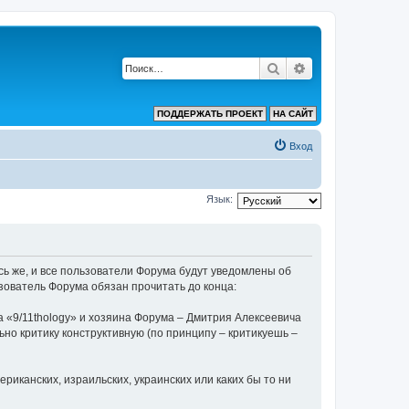
Поиск
Расширенный по
ПОДДЕРЖАТЬ ПРОЕКТ
НА САЙТ
Вход
Язык:
ь же, и все пользователи Форума будут уведомлены об
зователь Форума обязан прочитать до конца:
 «9/11thology» и хозяина Форума – Дмитрия Алексеевича
льно критику конструктивную (по принципу – критикуешь –
риканских, израильских, украинских или каких бы то ни