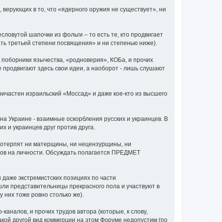
 верующих в то, что «ядерного оружия не существует», ни
ловутой шапочки из фольги – то есть те, кто продвигает
ать третьей степени посвящения» и ни степенью ниже).
е поборники язычества, «родноверия», КОБа, и прочих
е продвигают здесь свои идеи, а наоборот - лишь слушают
 причастен израильский «Моссад» и даже кое-кто из высшего
а Украине - взаимные оскорбления русских и украинцев. В
х и украинцев друг против друга.
потерпят ни матерщины, ни нецензурщины, ни
одов на личности. Обсуждать полагается ПРЕДМЕТ
и даже экстремистских позициях по части
ли представительницы прекрасного пола и участвуют в
у них тоже ровно столько же).
аналов, и прочих трудов автора (которые, к слову,
акой другой вид коммерции на этом Форуме недопустим (по