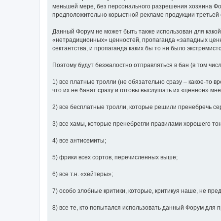
меньшей мере, без персонального разрешения хозяина Фор
предположительно корыстной рекламе продукции третьей с
Данный Форум не может быть также использован для какой
«нетрадиционных» ценностей, пропаганда «западных ценнос
сектантства, и пропаганда каких бы то ни было экстремист
Поэтому будут безжалостно отправляться в бан (в том чис
1) все платные тролли (не обязательно сразу – какое-то вр
что их не банят сразу и готовы выслушать их «ценное» мн
2) все бесплатные тролли, которые решили пренебречь се
3) все хамы, которые пренебрегли правилами хорошего то
4) все антисемиты;
5) фрики всех сортов, перечисленных выше;
6) все т.н. «хейтеры»;
7) особо злобные критики, которые, критикуя наше, не пре
8) все те, кто попытался использовать данный Форум для