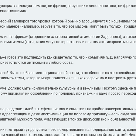
ерующих в «плоскую землю», ни фриков, верующих в «инопланетян», ни фриков,
ненастоящими».
теорий заговоров того уровня, который обычно ассоциируется с ношением прес
ой манере (например, верует в то, что все масоны могут быть только «тридц
. «лингво-фрики» (сторонники альтернативной этимологии Задорнова), а такж
исемитизмом (хотя, таких могут потерпеть, если они желают исправиться и н
даже готов это подтвердить как свидетель) то, что к событиям 9/11 напрямую
 приветствуются антисемиты любого сорта.
акой-бы то ни было межнациональной розни, а особенно, в свете «невойны» н
вые» темы, которые могут привести к т.н. «хохлосрачам» и настроить русски
уме, должно быть исключительно культурным и вежливым. Поэтому здесь не 
ому признаку, ни оскорблений по половому признаку, ни даже просто перех
е не разделяет идей т.н. «феминизма» и сам стоит на крайне консервативных 
 адрес женщин и даже дискриминация по половому признаку – если сюда заш
ставителей мужского пола, участвующих в той же дискуссии (но и обязанностей 
», который тут допустим – это пожертвования на поддержание сайта, видео-к
и данный проект очень скоро загнётся, даже и не сомневайтесь в этом). Ник