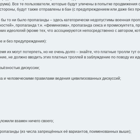
ума). Все те пользователи, которые будут уличены в попытке продвижения 
тороны, будут также отправлены в бан (с предупреждением или даже без п
 бы то ни было пропаганды – здесь категорически недопустимы военная проп
тей», пропаганда т.н. «феминизма», пропаганда секса и промискуитета, про
ских идеологий (кроме тех, что ассоциируются непосредственно с автором, кот
ле и без предупреждения):
емя их могут потерпеть, но не очень долго – знайте, что платные тролли тут 
ение, не должно вводить этих платных троллей в заблуждение по поводу их и
рьёзностью дискуссии;
на и человеческими правилами ведения цивилизованных дискуссий;
дложили взамен ничего своего;
 пропаганды (из числа запрещённых её вариантов, поименованных выше);