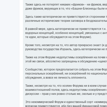
Также здесь не потерпят никаких «фриков» - ни фриков, в
даже фриков, верующих в то, что «Башни-Близнецы были 
Здесь также категорически не приветствуются сторонники 
различные истерические теории заговора в бездоказательн
В равной мере, здесь категорически не приветствуются т.н
вздорных концепций, особенно концепций, увязанных с ант
те идеи, которые обсуждаются на этом Форуме).
Кроме того, несмотря на то, что автор прекрасно знает (и 
руководства государства Израиль, здесь категорически не
Также на этом Форуме недопустимы оскорбления на почве к
этой же связи, абсолютно запрещены к обсуждению «щекотли
Сообщество, которое предполагается собрать на этом Фор
персональных оскорблений, ни оскорблений по национальн
обсуждения, а вовсе не личность оппонента.
Также, несмотря на то, что хозяин Форума ни в коем случа
взаимоотношений полов, здесь недопустимы оскорбления в
дискуссии – прав у них ровно столько же, сколько и у пред
Это некоммерческий Форум и единственный сорт «коммерции
всячески приветствуются, ибо без вашей финансовой помощ