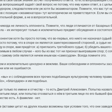
нить свой багаж знаний за счёт полученного ответа. То есть вопрошающий с
да вопрошающий задаёт свой вопрос не потому, что ему нужен ответ, а с це
курором, следователем или уж хотя бы экзаменатором. Помните, что вас тут 
 с позиции «экзаменатора» тут категорически не приветствуется. Если вы сч
дительной форме, а не в вопросительной.
 никогда не личность оппонента. Помните, что люди отличаются от базарных б
ла – их интересует только и исключительно предмет обсуждения и состоятел
онентом хотя бы просто потому, что во-первых, его никто не назначал судьей 
росто потому, что в споре он является заинтересованной стороной, а судья 
ду в споре, вам придётся: а) пригласить третейского судью; б) убедить вашег
римым в любом случае – кого бы из вас тот ни признал выигравшим спор; г) с
е самому себе является ничем иным как «самосудом». Всегда помните это.
ом и исключительно цензурно и вежливо. Ваши собеседники и оппоненты зас
они или не ошибаются.
 на «вы» и с соблюдением всех прочих подобающих культурному человеку пра
бо», «благодарю» и им подобных.
це только по имени и отчеству – то есть Дмитрий Алексеевич. Попытка назват
третьем лице, или попытка отозваться о нём в третьем лице по его бывшей ф
ество есть. А фамилии - нет.
(вставки цитат на других языках возможны при условии того, что они завед