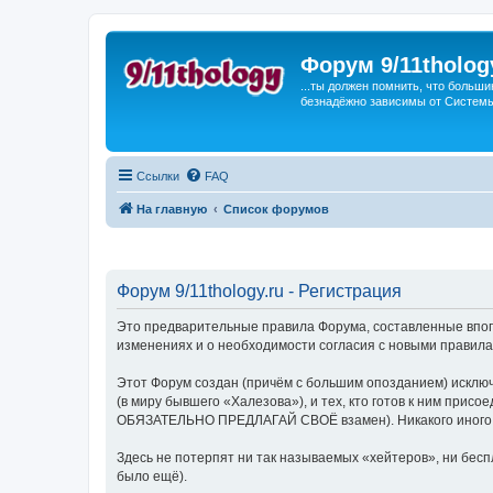
Форум 9/11tholog
...ты должен помнить, что больши
безнадёжно зависимы от Системы, 
Ссылки
FAQ
На главную
Список форумов
Форум 9/11thology.ru - Регистрация
Это предварительные правила Форума, составленные впопы
изменениях и о необходимости согласия с новыми правила
Этот Форум создан (причём с большим опозданием) исключ
(в миру бывшего «Халезова»), и тех, кто готов к ним присо
ОБЯЗАТЕЛЬНО ПРЕДЛАГАЙ СВОЁ взамен). Никакого иного ви
Здесь не потерпят ни так называемых «хейтеров», ни беспл
было ещё).