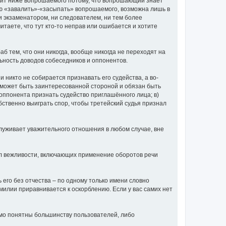
тоит ниже вопрошаемого потому, что вопрошающий знает
лью «завалить»-«засыпать» вопрошаемого, возможна лишь в
ни экзаменатором, ни следователем, ни тем более
итаете, что тут кто-то неправ или ошибается и хотите
аб тем, что они никогда, вообще никогда не переходят на
ьность доводов собеседников и оппонентов.
и никто не собирается признавать его судейства, а во-
не может быть заинтересованной стороной и обязан быть
о оппонента признать судейство приглашённого лица; в)
обственно выиграть спор, чтобы третейский судья признал
луживает уважительного отношения в любом случае, вне
вил вежливости, включающих применение оборотов речи
ь его без отчества – по одному только имени словно
амилии приравнивается к оскорблению. Если у вас самих нет
омо понятны большинству пользователей, либо