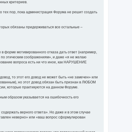
енных критериев.
до тех пор, пока администрация Форума не решит создать
оторых обязаны придерживаться все остальные –
е в форме мотивированного отказа дать ответ (например,
ть по этическим соображениям», и даже «я не желаю
ирование вопроса есть ни что иное, как НАРУШЕНИЕ
довод, то этот его довод не может быть «не замечен» или
рованным), но этот довод обязан быть признан в ЛЮБОМ
ии, которые практикуются на данном Форуме.
ным образом указывается на ошибочность его
содержать верного ответа». Но даже и в этом случае
ставлен неверно» или «ваш вопрос сформулирован