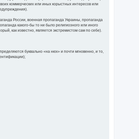
своих коммерческих или иных корыстных интересов или
редупреждения).
аганда России, военная пропаганда Украины, пропаганда
паганда какого-бы то ни было религиозного или иного
орый, как известно, является экстремистом сам по себе).
определяются буквально «на нюх» и почти мгновенно, и то,
дентификации);