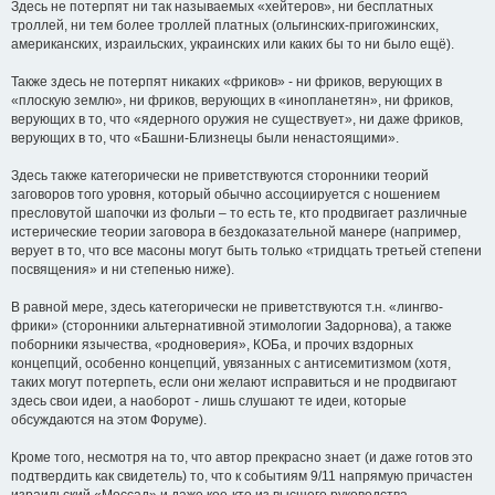
Здесь не потерпят ни так называемых «хейтеров», ни бесплатных
троллей, ни тем более троллей платных (ольгинских-пригожинских,
американских, израильских, украинских или каких бы то ни было ещё).
Также здесь не потерпят никаких «фриков» - ни фриков, верующих в
«плоскую землю», ни фриков, верующих в «инопланетян», ни фриков,
верующих в то, что «ядерного оружия не существует», ни даже фриков,
верующих в то, что «Башни-Близнецы были ненастоящими».
Здесь также категорически не приветствуются сторонники теорий
заговоров того уровня, который обычно ассоциируется с ношением
пресловутой шапочки из фольги – то есть те, кто продвигает различные
истерические теории заговора в бездоказательной манере (например,
верует в то, что все масоны могут быть только «тридцать третьей степени
посвящения» и ни степенью ниже).
В равной мере, здесь категорически не приветствуются т.н. «лингво-
фрики» (сторонники альтернативной этимологии Задорнова), а также
поборники язычества, «родноверия», КОБа, и прочих вздорных
концепций, особенно концепций, увязанных с антисемитизмом (хотя,
таких могут потерпеть, если они желают исправиться и не продвигают
здесь свои идеи, а наоборот - лишь слушают те идеи, которые
обсуждаются на этом Форуме).
Кроме того, несмотря на то, что автор прекрасно знает (и даже готов это
подтвердить как свидетель) то, что к событиям 9/11 напрямую причастен