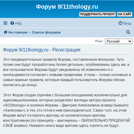
Форум 9/11thology.ru
ПОДДЕРЖАТЬ ПРОЕКТ
НА САЙТ
FAQ
Вход
П
На главную
Список форумов
о
Язык:
и
Форум 9/11thology.ru - Регистрация
с
Это предварительные правила Форума, составленные впопыхах. Чуть
к
позже они будут проработаны более детально, опубликованы здесь же, и
все пользователи Форума будут уведомлены об изменениях и о
необходимости согласия с новыми правилами. А пока – только основные и
самые важные правила, которые каждый пользователь Форума обязан
прочитать до конца:
Этот Форум создан (причём с большим опозданием) исключительно для
единомышленников, которые разделяют взгляды автора проекта
«9/11thology» и хозяина Форума – Дмитрия Алексеевича (в миру бывшего
«Халезова»), и тех, кто готов к ним присоединиться. Сверх того, на этом
Форуме могут потерпеть критику, но исключительно критику
конструктивную (по принципу – критикуешь – ОБЯЗАТЕЛЬНО ПРЕДЛАГАЙ
СВОЁ взамен). Никакого иного вида критики здесь терпеть не будут.