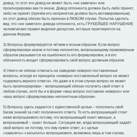
довод, то этот его довод не может быть «не замечен» или
проигнорирован как-то иначе. Довод оппонента должен быть либо принят,
либо не принят (причём его непринятие должно быть мотивированным),
но этот довод обязан быть признан в ЛЮБОМ случае. Попытка сделать
вид, что «не заметил» довода оппонента, есть ГРУБЕЙШЕЕ НАРУШЕНИЕ
человеческих правил ведения дискуссии, которые практикуются на
данном Форуме.
3) Вопросы формулируются чётким и ясным образом. Если вопрос
сформулирован иначе и потому непонятен, вопрошающему правомерным
образом указывается на ошибочность его формулировок, и в его
обязанность входит сформулировать свой вопрос должным образом.
4) Никто не обязан отвечать на заведомо неверно поставленные
вопросы, исходя из принципа «неверно поставленный вопрос не может
содержать верного ответа». Но даже и в этом случае вопрос не может
быть проигнорирован – вопрошающий обязан получить свой ответ в
любом случае, хотя бы и в форме «ваш вопрос поставлен неверно» или
«ваш вопрос сформулирован непонятным образом».
5) Вопросы здесь задаются с единственной целью – пополнить свой
багаж знаний за счёт полученного ответа. То есть вопрошающий стоит
ниже вопрошаемого потому, что вопрошающий знает меньше, а
вопрошаемый – знает больше. Ситуация же, когда вопрошающий задаёт
свой вопрос не потому, что ему нужен ответ, а с целью
«завалить»-«засыпать» вопрошаемого, возможна лишь в том случае,