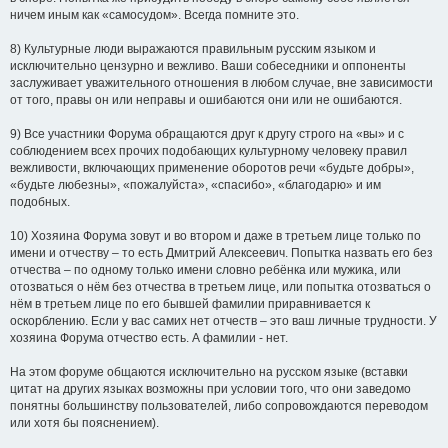
ничем иным как «самосудом». Всегда помните это.
8) Культурные люди выражаются правильным русским языком и
исключительно цензурно и вежливо. Ваши собеседники и оппоненты
заслуживает уважительного отношения в любом случае, вне зависимости
от того, правы он или неправы и ошибаются они или не ошибаются.
9) Все участники Форума обращаются друг к другу строго на «вы» и с
соблюдением всех прочих подобающих культурному человеку правил
вежливости, включающих применение оборотов речи «будьте добры»,
«будьте любезны», «пожалуйста», «спасибо», «благодарю» и им
подобных.
10) Хозяина Форума зовут и во втором и даже в третьем лице только по
имени и отчеству – то есть Дмитрий Алексеевич. Попытка назвать его без
отчества – по одному только имени словно ребёнка или мужика, или
отозваться о нём без отчества в третьем лице, или попытка отозваться о
нём в третьем лице по его бывшей фамилии приравнивается к
оскорблению. Если у вас самих нет отчеств – это ваш личные трудности. У
хозяина Форума отчество есть. А фамилии - нет.
На этом форуме общаются исключительно на русском языке (вставки
цитат на других языках возможны при условии того, что они заведомо
понятны большинству пользователей, либо сопровождаются переводом
или хотя бы пояснением).