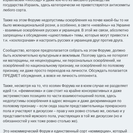
израильский «Моссад» и даже кое-кто из высшего руководства
государства Израиль, здесь категорически не приветствуются антисемиты
любого сорта.
Также на этом Форуме недопустимы оскорбления на почве какой-бы то ни
было межнациональной розни, а особенно, в свете «невойны» на Украине
- взаимные оскорбления русских и украинцев. В этой же связи, абсолютно
запрещены к обсуждению «щекотливые» темы, которые могут привести к
т.н. «хохлосрачам» и настроить русских и украинцев друг против друга.
Сообщество, которое предполагается собрать на этом Форуме, должно
быть исключительно культурным и вежливым. Поэтому здесь не потерпят
ни матерщины, ни нецензурщины, ни персональных оскорблений, ни
оскорблений по национальному признаку, ни оскорблений по половому
признаку, ни даже просто переходов на личности. Обсуждать полагается
ПРЕДМЕТ обсуждения, а вовсе не личность оппонента.
Также, несмотря на то, что хозяин Форума ни в коем случае не разделяет
идей т.н. «феминизма» и сам стоит на крайне консервативных и даже
экстремистских позициях по части взаимоотношений полов, здесь
недопустимы оскорбления в адрес женщин и даже дискриминация по
половому признаку – если сюда зашли представительницы прекрасного
пола и участвуют в дискуссии – прав у них ровно столько же, сколько и у
представителей мужского пола, участвующих в той же дискуссии (но и
обязанностей у них тоже ровно столько же).
Это некоммерческий Форум и единственный сорт «коммерции», который