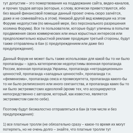
тут допустим – это пожертвования на поддержание сайта, видео-каналов,
и прочих трудов автора (которые, к слову, всячески приветствуются, ибо
без вашей финансовой помощи данный проект очень скоро загнётся,
даже и не сомневайтесь в этом). Никакой другой вид коммерции на этом
Форуме недопустим (по меньшей мере, без персонального разрешения
хозяина Форума). Все те пользователи, которые будут уличены в попытке
продвижения своих коммерческих или иных корыстных интересов или
предположительно корыстной рекламе продукции третьей стороны, будут
также отправлены в бан (с предупреждением или даже без
предупреждения).
Данный Форум не может быть также использован для какой бы то ни было
пропаганды – здесь категорически недопустимы военная пропаганда
России, военная пропаганда Украины, пропаганда «нетрадиционных»
ценностей, пропаганда «западных ценностей», пропаганда т.н.
«феминизма», пропаганда секса и промискуитета, пропаганда какого-бы
то ни было религиозного или иного сектантства, и пропаганда каких бы то
ни было экстремистских идеологий (кроме тех, что ассоциируются
непосредственно с автором, который, как известно, является
экстремистом сам по себе).
Поэтому будут безжалостно отправляться в бан (в том числе и без
предупреждения):
1) все платные тролли (не обязательно сразу – какое-то время их могут
потерпеть, но не очень долго – знайте, что платные тролли тут