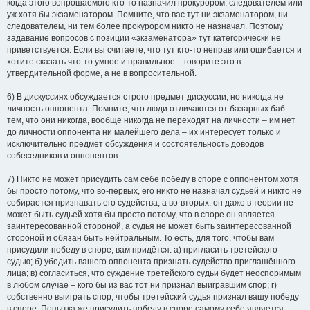
когда этого вопрошаемого кто-то назначил прокурором, следователем или
уж хотя бы экзаменатором. Помните, что вас тут ни экзаменатором, ни
следователем, ни тем более прокурором никто не назначал. Поэтому
задавание вопросов с позиции «экзаменатора» тут категорически не
приветствуется. Если вы считаете, что тут кто-то неправ или ошибается и
хотите сказать что-то умное и правильное – говорите это в
утвердительной форме, а не в вопросительной.
6) В дискуссиях обсуждается строго предмет дискуссии, но никогда не
личность оппонента. Помните, что люди отличаются от базарных баб
тем, что они никогда, вообще никогда не переходят на личности – им нет
до личности оппонента ни малейшего дела – их интересует только и
исключительно предмет обсуждения и состоятельность доводов
собеседников и оппонентов.
7) Никто не может присудить сам себе победу в споре с оппонентом хотя
бы просто потому, что во-первых, его никто не назначал судьей и никто не
собирается признавать его судейства, а во-вторых, он даже в теории не
может быть судьей хотя бы просто потому, что в споре он является
заинтересованной стороной, а судья не может быть заинтересованной
стороной и обязан быть нейтральным. То есть, для того, чтобы вам
присудили победу в споре, вам придётся: а) пригласить третейского
судью; б) убедить вашего оппонента признать судейство приглашённого
лица; в) согласиться, что суждение третейского судьи будет неоспоримым
в любом случае – кого бы из вас тот ни признал выигравшим спор; г)
собственно выиграть спор, чтобы третейский судья признал вашу победу
в споре. Попытка же присудить победу в споре самому себе является