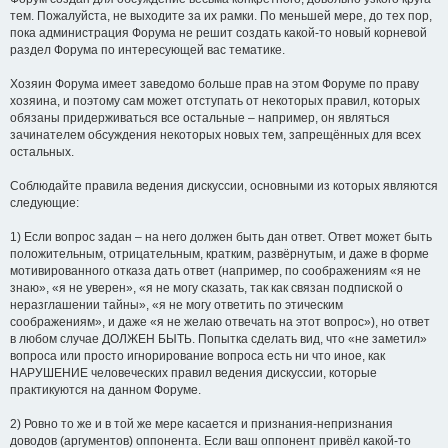
тем. Пожалуйста, не выходите за их рамки. По меньшей мере, до тех пор,
пока администрация Форума не решит создать какой-то новый корневой
раздел Форума по интересующей вас тематике.
Хозяин Форума имеет заведомо больше прав на этом Форуме по праву
хозяина, и поэтому сам может отступать от некоторых правил, которых
обязаны придерживаться все остальные – например, он являться
зачинателем обсуждения некоторых новых тем, запрещённых для всех
остальных.
Соблюдайте правила ведения дискуссии, основными из которых являются
следующие:
1) Если вопрос задан – на него должен быть дан ответ. Ответ может быть
положительным, отрицательным, кратким, развёрнутым, и даже в форме
мотивированного отказа дать ответ (например, по соображениям «я не
знаю», «я не уверен», «я не могу сказать, так как связан подпиской о
неразглашении тайны», «я не могу ответить по этическим
соображениям», и даже «я не желаю отвечать на этот вопрос»), но ответ
в любом случае ДОЛЖЕН БЫТЬ. Попытка сделать вид, что «не заметил»
вопроса или просто игнорирование вопроса есть ни что иное, как
НАРУШЕНИЕ человеческих правил ведения дискуссии, которые
практикуются на данном Форуме.
2) Ровно то же и в той же мере касается и признания-непризнания
доводов (аргументов) оппонента. Если ваш оппонент привёл какой-то