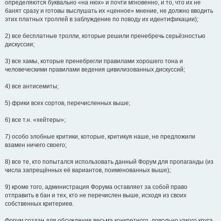
определяются буквально «на нюх» и почти мгновенно, и то, что их не
банят сразу и готовы выслушать их «ценное» мнение, не должно вводить
этих платных троллей в заблуждение по поводу их идентификации);
2) все бесплатные тролли, которые решили пренебречь серьёзностью
дискуссии;
3) все хамы, которые пренебрегли правилами хорошего тона и
человеческими правилами ведения цивилизованных дискуссий;
4) все антисемиты;
5) фрики всех сортов, перечисленных выше;
6) все т.н. «хейтеры»;
7) особо злобные критики, которые, критикуя наше, не предложили
взамен ничего своего;
8) все те, кто попытался использовать данный Форум для пропаганды (из
числа запрещённых её вариантов, поименованных выше);
9) кроме того, администрация Форума оставляет за собой право
отправить в бан и тех, кто не перечислен выше, исходя из своих
собственных критериев.
Форум создан для обсуждение весьма конкретного, довольно узкого круга