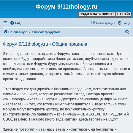
Форум 9/11thology.ru
ПОДДЕРЖАТЬ ПРОЕКТ
НА САЙТ
FAQ
Регистрация
Вход
П
На главную
Список форумов
о
Форум 9/11thology.ru - Общие правила
и
с
Это предварительные правила Форума, составленные впопыхах. Чуть
позже они будут проработаны более детально, опубликованы здесь же, и
к
все пользователи Форума будут уведомлены об изменениях и о
необходимости согласия с новыми правилами. А пока – только основные и
самые важные правила, которые каждый пользователь Форума обязан
прочитать до конца:
Этот Форум создан (причём с большим опозданием) исключительно для
единомышленников, которые разделяют взгляды автора проекта
«9/11thology» и хозяина Форума – Дмитрия Алексеевича (в миру бывшего
«Халезова»), и тех, кто готов к ним присоединиться. Сверх того, на этом
Форуме могут потерпеть критику, но исключительно критику
конструктивную (по принципу – критикуешь – ОБЯЗАТЕЛЬНО ПРЕДЛАГАЙ
СВОЁ взамен). Никакого иного вида критики здесь терпеть не будут.
Здесь не потерпят ни так называемых «хейтеров», ни бесплатных