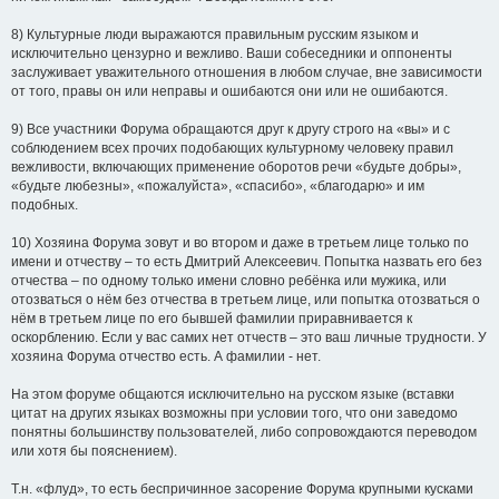
8) Культурные люди выражаются правильным русским языком и
исключительно цензурно и вежливо. Ваши собеседники и оппоненты
заслуживает уважительного отношения в любом случае, вне зависимости
от того, правы он или неправы и ошибаются они или не ошибаются.
9) Все участники Форума обращаются друг к другу строго на «вы» и с
соблюдением всех прочих подобающих культурному человеку правил
вежливости, включающих применение оборотов речи «будьте добры»,
«будьте любезны», «пожалуйста», «спасибо», «благодарю» и им
подобных.
10) Хозяина Форума зовут и во втором и даже в третьем лице только по
имени и отчеству – то есть Дмитрий Алексеевич. Попытка назвать его без
отчества – по одному только имени словно ребёнка или мужика, или
отозваться о нём без отчества в третьем лице, или попытка отозваться о
нём в третьем лице по его бывшей фамилии приравнивается к
оскорблению. Если у вас самих нет отчеств – это ваш личные трудности. У
хозяина Форума отчество есть. А фамилии - нет.
На этом форуме общаются исключительно на русском языке (вставки
цитат на других языках возможны при условии того, что они заведомо
понятны большинству пользователей, либо сопровождаются переводом
или хотя бы пояснением).
Т.н. «флуд», то есть беспричинное засорение Форума крупными кусками