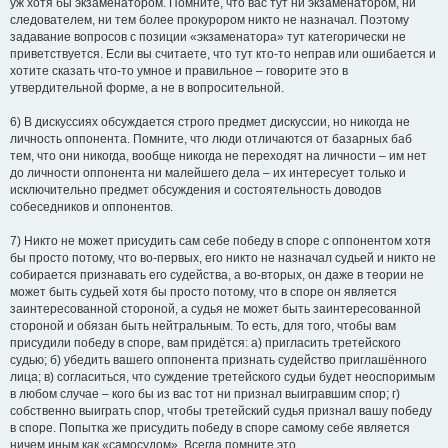
уж хотя бы экзаменатором. Помните, что вас тут ни экзаменатором, ни
следователем, ни тем более прокурором никто не назначал. Поэтому
задавание вопросов с позиции «экзаменатора» тут категорически не
приветствуется. Если вы считаете, что тут кто-то неправ или ошибается и
хотите сказать что-то умное и правильное – говорите это в
утвердительной форме, а не в вопросительной.
6) В дискуссиях обсуждается строго предмет дискуссии, но никогда не
личность оппонента. Помните, что люди отличаются от базарных баб
тем, что они никогда, вообще никогда не переходят на личности – им нет
до личности оппонента ни малейшего дела – их интересует только и
исключительно предмет обсуждения и состоятельность доводов
собеседников и оппонентов.
7) Никто не может присудить сам себе победу в споре с оппонентом хотя
бы просто потому, что во-первых, его никто не назначал судьей и никто не
собирается признавать его судейства, а во-вторых, он даже в теории не
может быть судьей хотя бы просто потому, что в споре он является
заинтересованной стороной, а судья не может быть заинтересованной
стороной и обязан быть нейтральным. То есть, для того, чтобы вам
присудили победу в споре, вам придётся: а) пригласить третейского
судью; б) убедить вашего оппонента признать судейство приглашённого
лица; в) согласиться, что суждение третейского судьи будет неоспоримым
в любом случае – кого бы из вас тот ни признал выигравшим спор; г)
собственно выиграть спор, чтобы третейский судья признал вашу победу
в споре. Попытка же присудить победу в споре самому себе является
ничем иным как «самосудом». Всегда помните это.