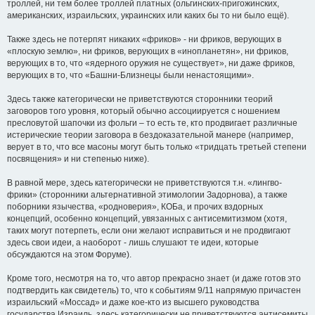
троллей, ни тем более троллей платных (ольгинских-пригожинских,
американских, израильских, украинских или каких бы то ни было ещё).
Также здесь не потерпят никаких «фриков» - ни фриков, верующих в
«плоскую землю», ни фриков, верующих в «инопланетян», ни фриков,
верующих в то, что «ядерного оружия не существует», ни даже фриков,
верующих в то, что «Башни-Близнецы были ненастоящими».
Здесь также категорически не приветствуются сторонники теорий
заговоров того уровня, который обычно ассоциируется с ношением
пресловутой шапочки из фольги – то есть те, кто продвигает различные
истерические теории заговора в бездоказательной манере (например,
верует в то, что все масоны могут быть только «тридцать третьей степени
посвящения» и ни степенью ниже).
В равной мере, здесь категорически не приветствуются т.н. «лингво-
фрики» (сторонники альтернативной этимологии Задорнова), а также
поборники язычества, «родноверия», КОБа, и прочих вздорных
концепций, особенно концепций, увязанных с антисемитизмом (хотя,
таких могут потерпеть, если они желают исправиться и не продвигают
здесь свои идеи, а наоборот - лишь слушают те идеи, которые
обсуждаются на этом Форуме).
Кроме того, несмотря на то, что автор прекрасно знает (и даже готов это
подтвердить как свидетель) то, что к событиям 9/11 напрямую причастен
израильский «Моссад» и даже кое-кто из высшего руководства
государства Израиль, здесь категорически не приветствуются антисемиты