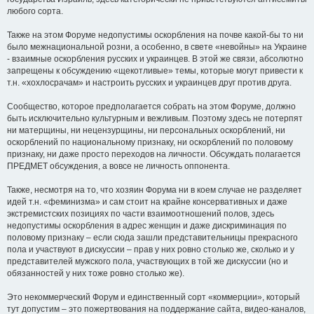
любого сорта.
Также на этом Форуме недопустимы оскорбления на почве какой-бы то ни
было межнациональной розни, а особенно, в свете «невойны» на Украине
- взаимные оскорбления русских и украинцев. В этой же связи, абсолютно
запрещены к обсуждению «щекотливые» темы, которые могут привести к
т.н. «хохлосрачам» и настроить русских и украинцев друг против друга.
Сообщество, которое предполагается собрать на этом Форуме, должно
быть исключительно культурным и вежливым. Поэтому здесь не потерпят
ни матерщины, ни нецензурщины, ни персональных оскорблений, ни
оскорблений по национальному признаку, ни оскорблений по половому
признаку, ни даже просто переходов на личности. Обсуждать полагается
ПРЕДМЕТ обсуждения, а вовсе не личность оппонента.
Также, несмотря на то, что хозяин Форума ни в коем случае не разделяет
идей т.н. «феминизма» и сам стоит на крайне консервативных и даже
экстремистских позициях по части взаимоотношений полов, здесь
недопустимы оскорбления в адрес женщин и даже дискриминация по
половому признаку – если сюда зашли представительницы прекрасного
пола и участвуют в дискуссии – прав у них ровно столько же, сколько и у
представителей мужского пола, участвующих в той же дискуссии (но и
обязанностей у них тоже ровно столько же).
Это некоммерческий Форум и единственный сорт «коммерции», который
тут допустим – это пожертвования на поддержание сайта, видео-каналов,