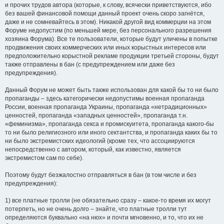
и прочих трудов автора (которые, к слову, всячески приветствуются, ибо
без вашей финансовой помощи данный проект очень скоро загнётся,
даже и не сомневайтесь в этом). Никакой другой вид коммерции на этом
Форуме недопустим (по меньшей мере, без персонального разрешения
хозяина Форума). Все те пользователи, которые будут уличены в попытке
продвижения своих коммерческих или иных корыстных интересов или
предположительно корыстной рекламе продукции третьей стороны, будут
также отправлены в бан (с предупреждением или даже без
предупреждения).
Данный Форум не может быть также использован для какой бы то ни было
пропаганды – здесь категорически недопустимы военная пропаганда
России, военная пропаганда Украины, пропаганда «нетрадиционных»
ценностей, пропаганда «западных ценностей», пропаганда т.н.
«феминизма», пропаганда секса и промискуитета, пропаганда какого-бы
то ни было религиозного или иного сектантства, и пропаганда каких бы то
ни было экстремистских идеологий (кроме тех, что ассоциируются
непосредственно с автором, который, как известно, является
экстремистом сам по себе).
Поэтому будут безжалостно отправляться в бан (в том числе и без
предупреждения):
1) все платные тролли (не обязательно сразу – какое-то время их могут
потерпеть, но не очень долго – знайте, что платные тролли тут
определяются буквально «на нюх» и почти мгновенно, и то, что их не