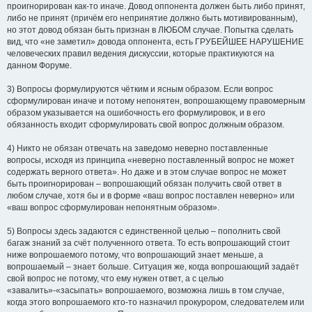
проигнорирован как-то иначе. Довод оппонента должен быть либо принят,
либо не принят (причём его непринятие должно быть мотивированным),
но этот довод обязан быть признан в ЛЮБОМ случае. Попытка сделать
вид, что «не заметил» довода оппонента, есть ГРУБЕЙШЕЕ НАРУШЕНИЕ
человеческих правил ведения дискуссии, которые практикуются на
данном Форуме.
3) Вопросы формулируются чётким и ясным образом. Если вопрос
сформулирован иначе и потому непонятен, вопрошающему правомерным
образом указывается на ошибочность его формулировок, и в его
обязанность входит сформулировать свой вопрос должным образом.
4) Никто не обязан отвечать на заведомо неверно поставленные
вопросы, исходя из принципа «неверно поставленный вопрос не может
содержать верного ответа». Но даже и в этом случае вопрос не может
быть проигнорирован – вопрошающий обязан получить свой ответ в
любом случае, хотя бы и в форме «ваш вопрос поставлен неверно» или
«ваш вопрос сформулирован непонятным образом».
5) Вопросы здесь задаются с единственной целью – пополнить свой
багаж знаний за счёт полученного ответа. То есть вопрошающий стоит
ниже вопрошаемого потому, что вопрошающий знает меньше, а
вопрошаемый – знает больше. Ситуация же, когда вопрошающий задаёт
свой вопрос не потому, что ему нужен ответ, а с целью
«завалить»-«засыпать» вопрошаемого, возможна лишь в том случае,
когда этого вопрошаемого кто-то назначил прокурором, следователем или