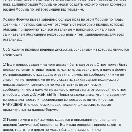
пока администрация Форума не решит создать какой-то новый корневой
раздел Форума по интересующей вас тематике.
Хозяин Форума имеет заведомо больше прав на этом Форуме по праву
хозяина, и поэтому сам может отступать от некоторых правил, которых
обязаны придерживаться все остальные – например, он являться
зачинателем обсуждения некоторых новых тем, запрещённых для всех
остальных.
Соблюдайте правила ведения дискуссии, основными из которых являются
следующие:
1) Если вопрос задан – на него должен быть дан ответ. Ответ может быть
положительным, отрицательным, кратким, развёрнутым, и даже в форме
мотивированного отказа дать ответ (например, по соображениям «я не
знаю», «я не уверен», «я не могу сказать, так как связан подпиской о
неразглашении тайны», «я не могу ответить по этическим
соображениям», и даже «я не желаю отвечать на этот вопрос»), но ответ
в любом случае ДОЛЖЕН БЫТЬ. Попытка сделать вид, что «не заметил»
вопроса или просто игнорирование вопроса есть ни что иное, как
НАРУШЕНИЕ человеческих правил ведения дискуссии, которые
практикуются на данном Форуме.
2) Ровно то же и в той же мере касается и признания-непризнания
доводов (аргументов) оппонента. Если ваш оппонент привёл какой-то
довод, то этот его довод не может быть «не замечен» или