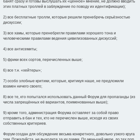
банят сразу и готовы выслушать их «ценное» мнение, не должно вводить
этих платных троллей в заблуждение по поводу их идентификации);
2) все бесплатные тролли, которые решили пренебречь серьёзностью
дискуссии;
3) все хамы, которые пренебрегли правилами хорошего тона и
человеческими правилами ведения цивилизованных дискуссий;
4) все антисемиты;
5) фрики всех сортов, перечисленных выше;
6) все т.н. «хейтеры»;
7) особо злобные критики, которые, критикуя наше, не предложили
взамен ничего своего;
8) все те, кто попытался использовать данный Форум для пропаганды (из
числа запрещённых её вариантов, поименованных выше);
9) кроме того, администрация Форума оставляет за собой право
отправить в бан и тех, кто не перечислен выше, исходя из своих
собственных критериев.
Форум создан для обсуждение весьма конкретного, довольно узкого круга
тем. Пожалуйста, не выходите за их рамки. По меньшей мере, до тех пор,