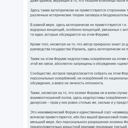
даже фриков, верующих в то, что «Башни-Близнецы были 
Здесь также категорически не приветствуются сторонники 
различные истерические теории заговора в бездоказательн
В равной мере, здесь категорически не приветствуются т.н
вздорных концепций, особенно концепций, увязанных с ант
те идеи, которые обсуждаются на этом Форуме).
Кроме того, несмотря на то, что автор прекрасно знает (и 
руководства государства Израиль, здесь категорически не
Также на этом Форуме недопустимы оскорбления на почве к
этой же связи, абсолютно запрещены к обсуждению «щекотли
Сообщество, которое предполагается собрать на этом Фор
персональных оскорблений, ни оскорблений по национальн
обсуждения, а вовсе не личность оппонента.
Также, несмотря на то, что хозяин Форума ни в коем случа
взаимоотношений полов, здесь недопустимы оскорбления в
дискуссии – прав у них ровно столько же, сколько и у пред
Это некоммерческий Форум и единственный сорт «коммерции
всячески приветствуются, ибо без вашей финансовой помощ
меньшей мере, без персонального разрешения хозяина Фор
предположительно корыстной рекламе продукции третьей с