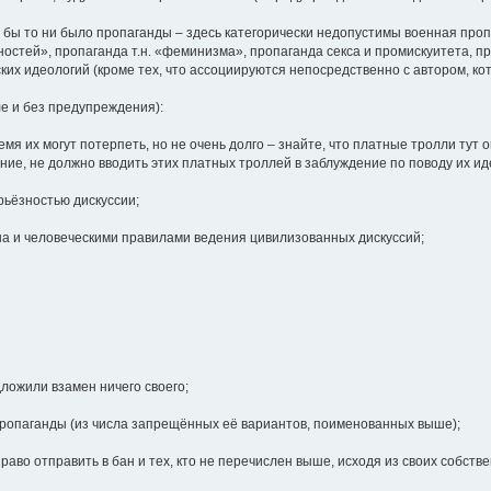
 бы то ни было пропаганды – здесь категорически недопустимы военная проп
тей», пропаганда т.н. «феминизма», пропаганда секса и промискуитета, про
ских идеологий (кроме тех, что ассоциируются непосредственно с автором, кот
ле и без предупреждения):
емя их могут потерпеть, но не очень долго – знайте, что платные тролли тут 
ение, не должно вводить этих платных троллей в заблуждение по поводу их и
рьёзностью дискуссии;
на и человеческими правилами ведения цивилизованных дискуссий;
дложили взамен ничего своего;
 пропаганды (из числа запрещённых её вариантов, поименованных выше);
раво отправить в бан и тех, кто не перечислен выше, исходя из своих собств