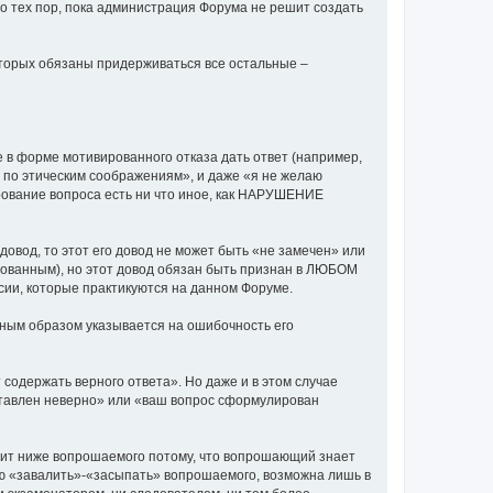
до тех пор, пока администрация Форума не решит создать
оторых обязаны придерживаться все остальные –
е в форме мотивированного отказа дать ответ (например,
ть по этическим соображениям», и даже «я не желаю
ирование вопроса есть ни что иное, как НАРУШЕНИЕ
довод, то этот его довод не может быть «не замечен» или
рованным), но этот довод обязан быть признан в ЛЮБОМ
ии, которые практикуются на данном Форуме.
ным образом указывается на ошибочность его
содержать верного ответа». Но даже и в этом случае
ставлен неверно» или «ваш вопрос сформулирован
тоит ниже вопрошаемого потому, что вопрошающий знает
лью «завалить»-«засыпать» вопрошаемого, возможна лишь в