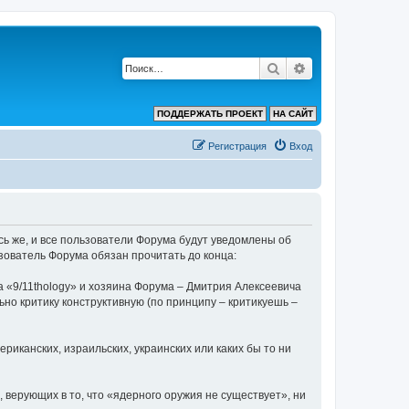
Поиск
Расширенный по
ПОДДЕРЖАТЬ ПРОЕКТ
НА САЙТ
Регистрация
Вход
ь же, и все пользователи Форума будут уведомлены об
зователь Форума обязан прочитать до конца:
 «9/11thology» и хозяина Форума – Дмитрия Алексеевича
льно критику конструктивную (по принципу – критикуешь –
риканских, израильских, украинских или каких бы то ни
 верующих в то, что «ядерного оружия не существует», ни