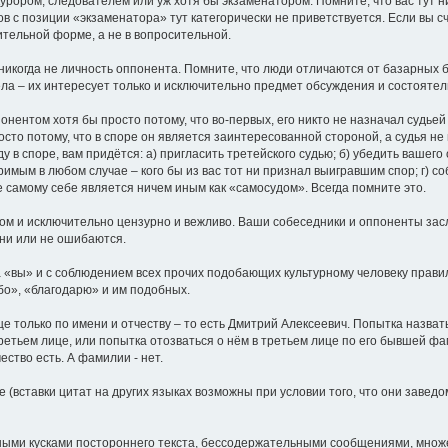
курором, следователем или уж хотя бы экзаменатором. Помните, что вас тут 
 с позиции «экзаменатора» тут категорически не приветствуется. Если вы сч
дительной форме, а не в вопросительной.
 никогда не личность оппонента. Помните, что люди отличаются от базарных б
ла – их интересует только и исключительно предмет обсуждения и состоятел
онентом хотя бы просто потому, что во-первых, его никто не назначал судьей 
росто потому, что в споре он является заинтересованной стороной, а судья 
ду в споре, вам придётся: а) пригласить третейского судью; б) убедить вашег
римым в любом случае – кого бы из вас тот ни признал выигравшим спор; г) с
е самому себе является ничем иным как «самосудом». Всегда помните это.
ом и исключительно цензурно и вежливо. Ваши собеседники и оппоненты зас
они или не ошибаются.
 на «вы» и с соблюдением всех прочих подобающих культурному человеку пра
бо», «благодарю» и им подобных.
це только по имени и отчеству – то есть Дмитрий Алексеевич. Попытка назват
третьем лице, или попытка отозваться о нём в третьем лице по его бывшей ф
ество есть. А фамилии - нет.
(вставки цитат на других языках возможны при условии того, что они завед
пными кусками постороннего текста, бессодержательными сообщениями, множ