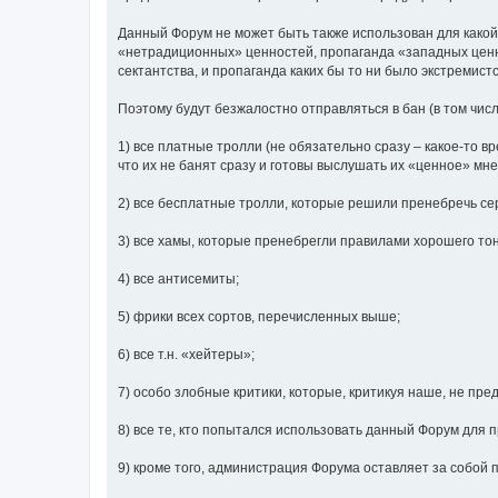
Данный Форум не может быть также использован для какой
«нетрадиционных» ценностей, пропаганда «западных ценнос
сектантства, и пропаганда каких бы то ни было экстремист
Поэтому будут безжалостно отправляться в бан (в том чис
1) все платные тролли (не обязательно сразу – какое-то вр
что их не банят сразу и готовы выслушать их «ценное» мн
2) все бесплатные тролли, которые решили пренебречь се
3) все хамы, которые пренебрегли правилами хорошего то
4) все антисемиты;
5) фрики всех сортов, перечисленных выше;
6) все т.н. «хейтеры»;
7) особо злобные критики, которые, критикуя наше, не пре
8) все те, кто попытался использовать данный Форум для
9) кроме того, администрация Форума оставляет за собой п