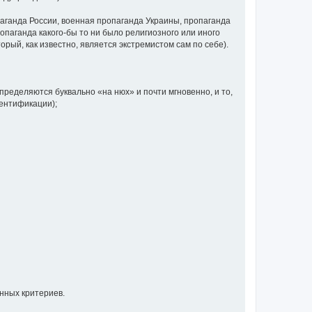
аганда России, военная пропаганда Украины, пропаганда
паганда какого-бы то ни было религиозного или иного
орый, как известно, является экстремистом сам по себе).
определяются буквально «на нюх» и почти мгновенно, и то,
дентификации);
енных критериев.