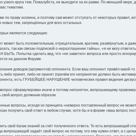
о узкого круга тем. Пожалуйста, не выходите за их рамки. По меньшей мере, 
вас тематике.
е по праву хозяина, и поэтому сам может отступать от некоторых правил, к
 новых тем, запрещённых для всех остальных.
торых являются следующие:
твет может быть положительным, отрицательным, кратким, развёрнутым, и даж
казать, так как связан подпиской о неразглашении тайны», «я не могу ответи
ЖЕН БЫТЬ. Попытка сделать вид, что «не заметил» вопроса или просто игнор
уются на данном Форуме.
изнания доводов (аргументов) оппонента. Если ваш оппонент привёл какой-то 
ть либо принят, либо не принят (причём его непринятие должно быть мотиви
оппонента, есть ГРУБЕЙШЕЕ НАРУШЕНИЕ человеческих правил ведения дискусс
 вопрос сформулирован иначе и потому непонятен, вопрошающему правомер
ь свой вопрос должным образом.
енные вопросы, исходя из принципа «неверно поставленный вопрос не может 
ан получить свой ответ в любом случае, хотя бы и в форме «ваш вопрос по
нить свой багаж знаний за счёт полученного ответа. То есть вопрошающий с
да вопрошающий задаёт свой вопрос не потому, что ему нужен ответ, а с це