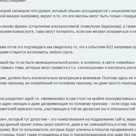
ненастоящими».
теорий заговоров того уровня, который обычно ассоциируется с ношением прес
ой манере (например, верует в то, что все масоны могут быть только «тридц
. «лингво-фрики» (сторонники альтернативной этимологии Задорнова), а такж
исемитизмом (хотя, таких могут потерпеть, если они желают исправиться и н
даже готов это подтвердить как свидетель) то, что к событиям 9/11 напрямую
 приветствуются антисемиты любого сорта.
акой-бы то ни было межнациональной розни, а особенно, в свете «невойны» н
вые» темы, которые могут привести к т.н. «хохлосрачам» и настроить русски
уме, должно быть исключительно культурным и вежливым. Поэтому здесь не 
ому признаку, ни оскорблений по половому признаку, ни даже просто перех
е не разделяет идей т.н. «феминизма» и сам стоит на крайне консервативных 
 адрес женщин и даже дискриминация по половому признаку – если сюда заш
ставителей мужского пола, участвующих в той же дискуссии (но и обязанностей 
», который тут допустим – это пожертвования на поддержание сайта, видео-к
и данный проект очень скоро загнётся, даже и не сомневайтесь в этом). Ник
ума). Все те пользователи, которые будут уличены в попытке продвижения 
тороны, будут также отправлены в бан (с предупреждением или даже без п