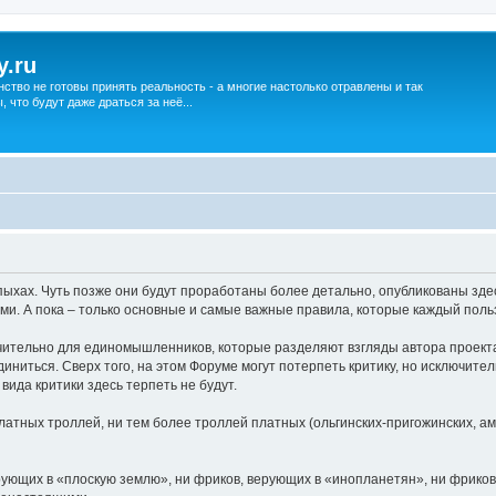
y.ru
нство не готовы принять реальность - а многие настолько отравлены и так
что будут даже драться за неё...
хах. Чуть позже они будут проработаны более детально, опубликованы здес
ми. А пока – только основные и самые важные правила, которые каждый поль
ительно для единомышленников, которые разделяют взгляды автора проекта
единиться. Сверх того, на этом Форуме могут потерпеть критику, но исключите
да критики здесь терпеть не будут.
атных троллей, ни тем более троллей платных (ольгинских-пригожинских, аме
ерующих в «плоскую землю», ни фриков, верующих в «инопланетян», ни фриков,