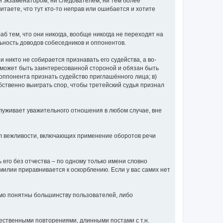
ни экзаменатором, ни следователем, ни тем более
итаете, что тут кто-то неправ или ошибается и хотите
аб тем, что они никогда, вообще никогда не переходят на
ьность доводов собеседников и оппонентов.
и никто не собирается признавать его судейства, а во-
не может быть заинтересованной стороной и обязан быть
о оппонента признать судейство приглашённого лица; в)
обственно выиграть спор, чтобы третейский судья признал
луживает уважительного отношения в любом случае, вне
вил вежливости, включающих применение оборотов речи
ь его без отчества – по одному только имени словно
амилии приравнивается к оскорблению. Если у вас самих нет
омо понятны большинству пользователей, либо
ественными повторениями, длинными постами с т.н.