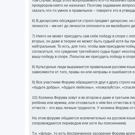
том случае, когда этого вопрошаемого кто-то назначил про
прокурором никто не назначал. Поэтому задавание вопросов
сказать что-то умное и правильное – говорите это в утвер
6) В дискуссиях обсуждается строго предмет дискуссии, но
личности – им нет до личности оппонента ни малейшего де
7) Никто не может присудить сам себе победу в споре с опп
вторых, он даже в теории не может быть судьей хотя бы п
нейтральным. То есть, для того, чтобы вам присудили побе
согласиться, что суждение третейского судьи будет неоспо
вашу победу в споре. Попытка же присудить победу в спор
8) Культурные люди выражаются правильным русским язык
зависимости от того, правы он или неправы и ошибаются 
9) Все участники Форума обращаются друг к другу строго
«будьте добры», «будьте любезны», «пожалуйста», «спаси
10) Хозяина Форума зовут и во втором и даже в третьем ли
ребёнка или мужика, или отозваться о нём без отчества в 
отчеств – это ваш личные трудности. У хозяина Форума отч
На этом форуме общаются исключительно на русском языке 
сопровождаются переводом или хотя бы пояснением).
Т.н. «флуд», то есть беспричинное засорение Форума кру