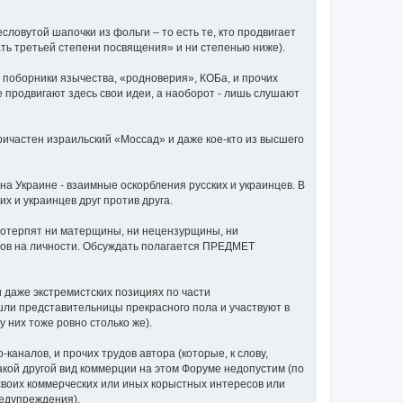
ловутой шапочки из фольги – то есть те, кто продвигает
ать третьей степени посвящения» и ни степенью ниже).
е поборники язычества, «родноверия», КОБа, и прочих
е продвигают здесь свои идеи, а наоборот - лишь слушают
 причастен израильский «Моссад» и даже кое-кто из высшего
а Украине - взаимные оскорбления русских и украинцев. В
х и украинцев друг против друга.
потерпят ни матерщины, ни нецензурщины, ни
одов на личности. Обсуждать полагается ПРЕДМЕТ
и даже экстремистских позициях по части
ли представительницы прекрасного пола и участвуют в
у них тоже ровно столько же).
аналов, и прочих трудов автора (которые, к слову,
акой другой вид коммерции на этом Форуме недопустим (по
своих коммерческих или иных корыстных интересов или
редупреждения).