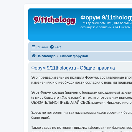
Форум 9/11tholog
...ты должен помнить, что больши
безнадёжно зависимы от Системы, 
Ссылки
FAQ
На главную
Список форумов
Форум 9/11thology.ru - Общие правила
Это предварительные правила Форума, составленные впопы
изменениях и о необходимости согласия с новыми правила
Этот Форум создан (причём с большим опозданием) исключ
(в миру бывшего «Халезова»), и тех, кто готов к ним присо
ОБЯЗАТЕЛЬНО ПРЕДЛАГАЙ СВОЁ взамен). Никакого иного ви
Здесь не потерпят ни так называемых «хейтеров», ни беспл
было ещё).
Также здесь не потерпят никаких «фриков» - ни фриков, в