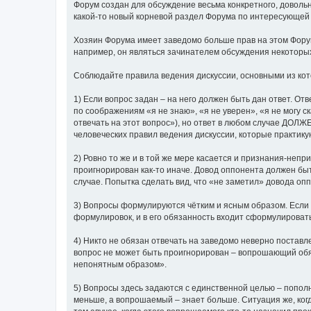
Форум создан для обсуждение весьма конкретного, довольн
какой-то новый корневой раздел Форума по интересующей 
Хозяин Форума имеет заведомо больше прав на этом Форум
например, он являться зачинателем обсуждения некоторых
Соблюдайте правила ведения дискуссии, основными из ко
1) Если вопрос задан – на него должен быть дан ответ. О
по соображениям «я не знаю», «я не уверен», «я не могу с
отвечать на этот вопрос»), но ответ в любом случае ДОЛ
человеческих правил ведения дискуссии, которые практик
2) Ровно то же и в той же мере касается и признания-непр
проигнорирован как-то иначе. Довод оппонента должен бы
случае. Попытка сделать вид, что «не заметил» довода 
3) Вопросы формулируются чётким и ясным образом. Если
формулировок, и в его обязанность входит сформулироват
4) Никто не обязан отвечать на заведомо неверно поставл
вопрос не может быть проигнорирован – вопрошающий обяз
непонятным образом».
5) Вопросы здесь задаются с единственной целью – попол
меньше, а вопрошаемый – знает больше. Ситуация же, ког