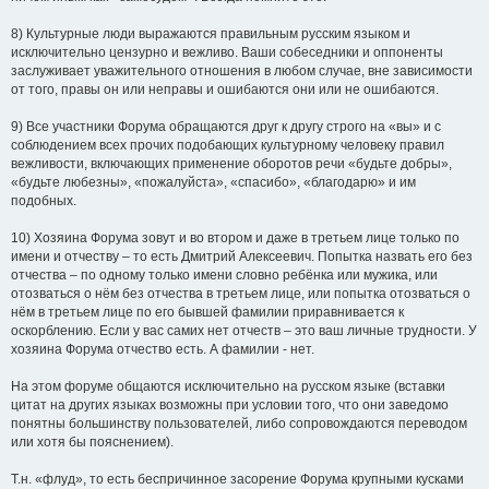
8) Культурные люди выражаются правильным русским языком и
исключительно цензурно и вежливо. Ваши собеседники и оппоненты
заслуживает уважительного отношения в любом случае, вне зависимости
от того, правы он или неправы и ошибаются они или не ошибаются.
9) Все участники Форума обращаются друг к другу строго на «вы» и с
соблюдением всех прочих подобающих культурному человеку правил
вежливости, включающих применение оборотов речи «будьте добры»,
«будьте любезны», «пожалуйста», «спасибо», «благодарю» и им
подобных.
10) Хозяина Форума зовут и во втором и даже в третьем лице только по
имени и отчеству – то есть Дмитрий Алексеевич. Попытка назвать его без
отчества – по одному только имени словно ребёнка или мужика, или
отозваться о нём без отчества в третьем лице, или попытка отозваться о
нём в третьем лице по его бывшей фамилии приравнивается к
оскорблению. Если у вас самих нет отчеств – это ваш личные трудности. У
хозяина Форума отчество есть. А фамилии - нет.
На этом форуме общаются исключительно на русском языке (вставки
цитат на других языках возможны при условии того, что они заведомо
понятны большинству пользователей, либо сопровождаются переводом
или хотя бы пояснением).
Т.н. «флуд», то есть беспричинное засорение Форума крупными кусками