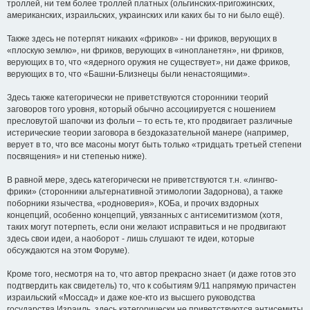
троллей, ни тем более троллей платных (ольгинских-пригожинских,
американских, израильских, украинских или каких бы то ни было ещё).
Также здесь не потерпят никаких «фриков» - ни фриков, верующих в
«плоскую землю», ни фриков, верующих в «инопланетян», ни фриков,
верующих в то, что «ядерного оружия не существует», ни даже фриков,
верующих в то, что «Башни-Близнецы были ненастоящими».
Здесь также категорически не приветствуются сторонники теорий
заговоров того уровня, который обычно ассоциируется с ношением
пресловутой шапочки из фольги – то есть те, кто продвигает различные
истерические теории заговора в бездоказательной манере (например,
верует в то, что все масоны могут быть только «тридцать третьей степени
посвящения» и ни степенью ниже).
В равной мере, здесь категорически не приветствуются т.н. «лингво-
фрики» (сторонники альтернативной этимологии Задорнова), а также
поборники язычества, «родноверия», КОБа, и прочих вздорных
концепций, особенно концепций, увязанных с антисемитизмом (хотя,
таких могут потерпеть, если они желают исправиться и не продвигают
здесь свои идеи, а наоборот - лишь слушают те идеи, которые
обсуждаются на этом Форуме).
Кроме того, несмотря на то, что автор прекрасно знает (и даже готов это
подтвердить как свидетель) то, что к событиям 9/11 напрямую причастен
израильский «Моссад» и даже кое-кто из высшего руководства
государства Израиль, здесь категорически не приветствуются антисемиты