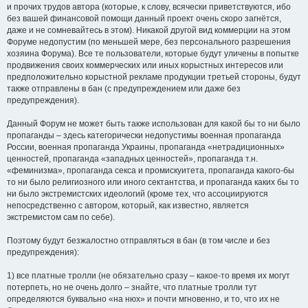
и прочих трудов автора (которые, к слову, всячески приветствуются, ибо
без вашей финансовой помощи данный проект очень скоро загнётся,
даже и не сомневайтесь в этом). Никакой другой вид коммерции на этом
Форуме недопустим (по меньшей мере, без персонального разрешения
хозяина Форума). Все те пользователи, которые будут уличены в попытке
продвижения своих коммерческих или иных корыстных интересов или
предположительно корыстной рекламе продукции третьей стороны, будут
также отправлены в бан (с предупреждением или даже без
предупреждения).
Данный Форум не может быть также использован для какой бы то ни было
пропаганды – здесь категорически недопустимы военная пропаганда
России, военная пропаганда Украины, пропаганда «нетрадиционных»
ценностей, пропаганда «западных ценностей», пропаганда т.н.
«феминизма», пропаганда секса и промискуитета, пропаганда какого-бы
то ни было религиозного или иного сектантства, и пропаганда каких бы то
ни было экстремистских идеологий (кроме тех, что ассоциируются
непосредственно с автором, который, как известно, является
экстремистом сам по себе).
Поэтому будут безжалостно отправляться в бан (в том числе и без
предупреждения):
1) все платные тролли (не обязательно сразу – какое-то время их могут
потерпеть, но не очень долго – знайте, что платные тролли тут
определяются буквально «на нюх» и почти мгновенно, и то, что их не