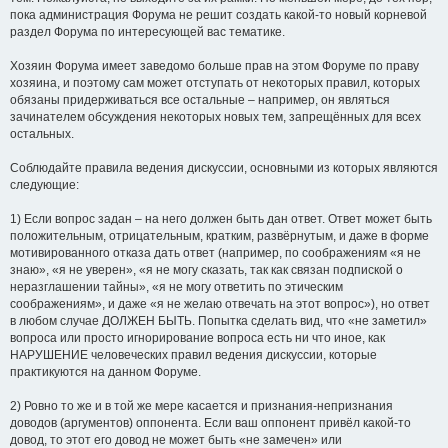
пока администрация Форума не решит создать какой-то новый корневой
раздел Форума по интересующей вас тематике.
Хозяин Форума имеет заведомо больше прав на этом Форуме по праву
хозяина, и поэтому сам может отступать от некоторых правил, которых
обязаны придерживаться все остальные – например, он являться
зачинателем обсуждения некоторых новых тем, запрещённых для всех
остальных.
Соблюдайте правила ведения дискуссии, основными из которых являются
следующие:
1) Если вопрос задан – на него должен быть дан ответ. Ответ может быть
положительным, отрицательным, кратким, развёрнутым, и даже в форме
мотивированного отказа дать ответ (например, по соображениям «я не
знаю», «я не уверен», «я не могу сказать, так как связан подпиской о
неразглашении тайны», «я не могу ответить по этическим
соображениям», и даже «я не желаю отвечать на этот вопрос»), но ответ
в любом случае ДОЛЖЕН БЫТЬ. Попытка сделать вид, что «не заметил»
вопроса или просто игнорирование вопроса есть ни что иное, как
НАРУШЕНИЕ человеческих правил ведения дискуссии, которые
практикуются на данном Форуме.
2) Ровно то же и в той же мере касается и признания-непризнания
доводов (аргументов) оппонента. Если ваш оппонент привёл какой-то
довод, то этот его довод не может быть «не замечен» или