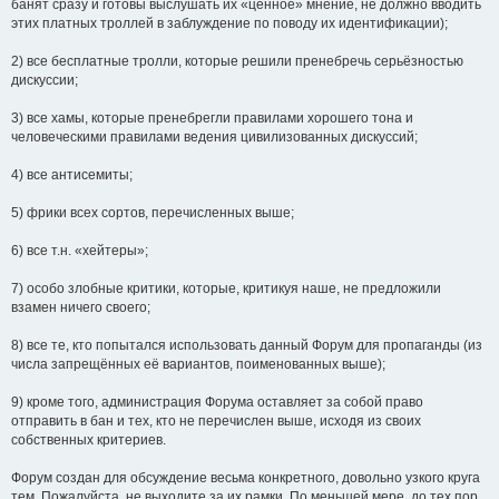
банят сразу и готовы выслушать их «ценное» мнение, не должно вводить
этих платных троллей в заблуждение по поводу их идентификации);
2) все бесплатные тролли, которые решили пренебречь серьёзностью
дискуссии;
3) все хамы, которые пренебрегли правилами хорошего тона и
человеческими правилами ведения цивилизованных дискуссий;
4) все антисемиты;
5) фрики всех сортов, перечисленных выше;
6) все т.н. «хейтеры»;
7) особо злобные критики, которые, критикуя наше, не предложили
взамен ничего своего;
8) все те, кто попытался использовать данный Форум для пропаганды (из
числа запрещённых её вариантов, поименованных выше);
9) кроме того, администрация Форума оставляет за собой право
отправить в бан и тех, кто не перечислен выше, исходя из своих
собственных критериев.
Форум создан для обсуждение весьма конкретного, довольно узкого круга
тем. Пожалуйста, не выходите за их рамки. По меньшей мере, до тех пор,