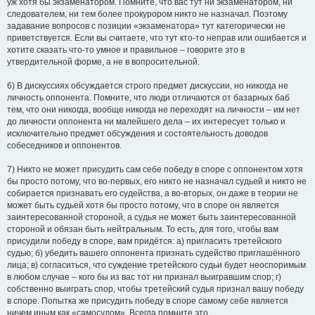
уж хотя бы экзаменатором. Помните, что вас тут ни экзаменатором, ни
следователем, ни тем более прокурором никто не назначал. Поэтому
задавание вопросов с позиции «экзаменатора» тут категорически не
приветствуется. Если вы считаете, что тут кто-то неправ или ошибается и
хотите сказать что-то умное и правильное – говорите это в
утвердительной форме, а не в вопросительной.
6) В дискуссиях обсуждается строго предмет дискуссии, но никогда не
личность оппонента. Помните, что люди отличаются от базарных баб
тем, что они никогда, вообще никогда не переходят на личности – им нет
до личности оппонента ни малейшего дела – их интересует только и
исключительно предмет обсуждения и состоятельность доводов
собеседников и оппонентов.
7) Никто не может присудить сам себе победу в споре с оппонентом хотя
бы просто потому, что во-первых, его никто не назначал судьей и никто не
собирается признавать его судейства, а во-вторых, он даже в теории не
может быть судьей хотя бы просто потому, что в споре он является
заинтересованной стороной, а судья не может быть заинтересованной
стороной и обязан быть нейтральным. То есть, для того, чтобы вам
присудили победу в споре, вам придётся: а) пригласить третейского
судью; б) убедить вашего оппонента признать судейство приглашённого
лица; в) согласиться, что суждение третейского судьи будет неоспоримым
в любом случае – кого бы из вас тот ни признал выигравшим спор; г)
собственно выиграть спор, чтобы третейский судья признал вашу победу
в споре. Попытка же присудить победу в споре самому себе является
ничем иным как «самосудом». Всегда помните это.