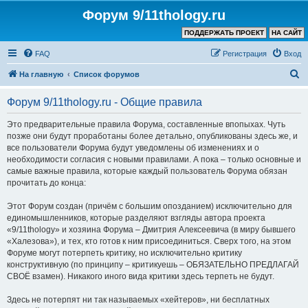
Форум 9/11thology.ru
ПОДДЕРЖАТЬ ПРОЕКТ
НА САЙТ
FAQ
Регистрация
Вход
П
На главную
Список форумов
о
Форум 9/11thology.ru - Общие правила
и
с
Это предварительные правила Форума, составленные впопыхах. Чуть
позже они будут проработаны более детально, опубликованы здесь же, и
к
все пользователи Форума будут уведомлены об изменениях и о
необходимости согласия с новыми правилами. А пока – только основные и
самые важные правила, которые каждый пользователь Форума обязан
прочитать до конца:
Этот Форум создан (причём с большим опозданием) исключительно для
единомышленников, которые разделяют взгляды автора проекта
«9/11thology» и хозяина Форума – Дмитрия Алексеевича (в миру бывшего
«Халезова»), и тех, кто готов к ним присоединиться. Сверх того, на этом
Форуме могут потерпеть критику, но исключительно критику
конструктивную (по принципу – критикуешь – ОБЯЗАТЕЛЬНО ПРЕДЛАГАЙ
СВОЁ взамен). Никакого иного вида критики здесь терпеть не будут.
Здесь не потерпят ни так называемых «хейтеров», ни бесплатных