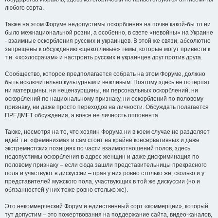
любого сорта.
Также на этом Форуме недопустимы оскорбления на почве какой-бы то ни
было межнациональной розни, а особенно, в свете «невойны» на Украине
- взаимные оскорбления русских и украинцев. В этой же связи, абсолютно
запрещены к обсуждению «щекотливые» темы, которые могут привести к
т.н. «хохлосрачам» и настроить русских и украинцев друг против друга.
Сообщество, которое предполагается собрать на этом Форуме, должно
быть исключительно культурным и вежливым. Поэтому здесь не потерпят
ни матерщины, ни нецензурщины, ни персональных оскорблений, ни
оскорблений по национальному признаку, ни оскорблений по половому
признаку, ни даже просто переходов на личности. Обсуждать полагается
ПРЕДМЕТ обсуждения, а вовсе не личность оппонента.
Также, несмотря на то, что хозяин Форума ни в коем случае не разделяет
идей т.н. «феминизма» и сам стоит на крайне консервативных и даже
экстремистских позициях по части взаимоотношений полов, здесь
недопустимы оскорбления в адрес женщин и даже дискриминация по
половому признаку – если сюда зашли представительницы прекрасного
пола и участвуют в дискуссии – прав у них ровно столько же, сколько и у
представителей мужского пола, участвующих в той же дискуссии (но и
обязанностей у них тоже ровно столько же).
Это некоммерческий Форум и единственный сорт «коммерции», который
тут допустим – это пожертвования на поддержание сайта, видео-каналов,