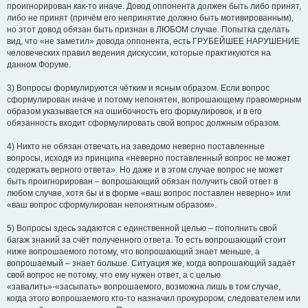
проигнорирован как-то иначе. Довод оппонента должен быть либо принят,
либо не принят (причём его непринятие должно быть мотивированным),
но этот довод обязан быть признан в ЛЮБОМ случае. Попытка сделать
вид, что «не заметил» довода оппонента, есть ГРУБЕЙШЕЕ НАРУШЕНИЕ
человеческих правил ведения дискуссии, которые практикуются на
данном Форуме.
3) Вопросы формулируются чётким и ясным образом. Если вопрос
сформулирован иначе и потому непонятен, вопрошающему правомерным
образом указывается на ошибочность его формулировок, и в его
обязанность входит сформулировать свой вопрос должным образом.
4) Никто не обязан отвечать на заведомо неверно поставленные
вопросы, исходя из принципа «неверно поставленный вопрос не может
содержать верного ответа». Но даже и в этом случае вопрос не может
быть проигнорирован – вопрошающий обязан получить свой ответ в
любом случае, хотя бы и в форме «ваш вопрос поставлен неверно» или
«ваш вопрос сформулирован непонятным образом».
5) Вопросы здесь задаются с единственной целью – пополнить свой
багаж знаний за счёт полученного ответа. То есть вопрошающий стоит
ниже вопрошаемого потому, что вопрошающий знает меньше, а
вопрошаемый – знает больше. Ситуация же, когда вопрошающий задаёт
свой вопрос не потому, что ему нужен ответ, а с целью
«завалить»-«засыпать» вопрошаемого, возможна лишь в том случае,
когда этого вопрошаемого кто-то назначил прокурором, следователем или