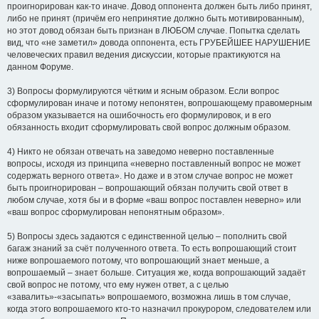
проигнорирован как-то иначе. Довод оппонента должен быть либо принят,
либо не принят (причём его непринятие должно быть мотивированным),
но этот довод обязан быть признан в ЛЮБОМ случае. Попытка сделать
вид, что «не заметил» довода оппонента, есть ГРУБЕЙШЕЕ НАРУШЕНИЕ
человеческих правил ведения дискуссии, которые практикуются на
данном Форуме.
3) Вопросы формулируются чётким и ясным образом. Если вопрос
сформулирован иначе и потому непонятен, вопрошающему правомерным
образом указывается на ошибочность его формулировок, и в его
обязанность входит сформулировать свой вопрос должным образом.
4) Никто не обязан отвечать на заведомо неверно поставленные
вопросы, исходя из принципа «неверно поставленный вопрос не может
содержать верного ответа». Но даже и в этом случае вопрос не может
быть проигнорирован – вопрошающий обязан получить свой ответ в
любом случае, хотя бы и в форме «ваш вопрос поставлен неверно» или
«ваш вопрос сформулирован непонятным образом».
5) Вопросы здесь задаются с единственной целью – пополнить свой
багаж знаний за счёт полученного ответа. То есть вопрошающий стоит
ниже вопрошаемого потому, что вопрошающий знает меньше, а
вопрошаемый – знает больше. Ситуация же, когда вопрошающий задаёт
свой вопрос не потому, что ему нужен ответ, а с целью
«завалить»-«засыпать» вопрошаемого, возможна лишь в том случае,
когда этого вопрошаемого кто-то назначил прокурором, следователем или