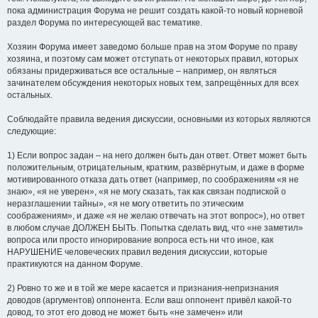
пока администрация Форума не решит создать какой-то новый корневой
раздел Форума по интересующей вас тематике.
Хозяин Форума имеет заведомо больше прав на этом Форуме по праву
хозяина, и поэтому сам может отступать от некоторых правил, которых
обязаны придерживаться все остальные – например, он являться
зачинателем обсуждения некоторых новых тем, запрещённых для всех
остальных.
Соблюдайте правила ведения дискуссии, основными из которых являются
следующие:
1) Если вопрос задан – на него должен быть дан ответ. Ответ может быть
положительным, отрицательным, кратким, развёрнутым, и даже в форме
мотивированного отказа дать ответ (например, по соображениям «я не
знаю», «я не уверен», «я не могу сказать, так как связан подпиской о
неразглашении тайны», «я не могу ответить по этическим
соображениям», и даже «я не желаю отвечать на этот вопрос»), но ответ
в любом случае ДОЛЖЕН БЫТЬ. Попытка сделать вид, что «не заметил»
вопроса или просто игнорирование вопроса есть ни что иное, как
НАРУШЕНИЕ человеческих правил ведения дискуссии, которые
практикуются на данном Форуме.
2) Ровно то же и в той же мере касается и признания-непризнания
доводов (аргументов) оппонента. Если ваш оппонент привёл какой-то
довод, то этот его довод не может быть «не замечен» или