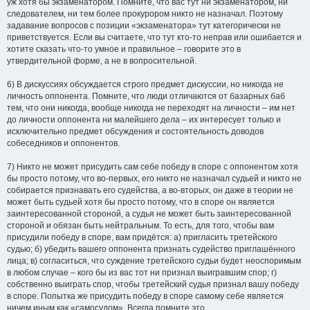
уж хотя бы экзаменатором. Помните, что вас тут ни экзаменатором, ни
следователем, ни тем более прокурором никто не назначал. Поэтому
задавание вопросов с позиции «экзаменатора» тут категорически не
приветствуется. Если вы считаете, что тут кто-то неправ или ошибается и
хотите сказать что-то умное и правильное – говорите это в
утвердительной форме, а не в вопросительной.
6) В дискуссиях обсуждается строго предмет дискуссии, но никогда не
личность оппонента. Помните, что люди отличаются от базарных баб
тем, что они никогда, вообще никогда не переходят на личности – им нет
до личности оппонента ни малейшего дела – их интересует только и
исключительно предмет обсуждения и состоятельность доводов
собеседников и оппонентов.
7) Никто не может присудить сам себе победу в споре с оппонентом хотя
бы просто потому, что во-первых, его никто не назначал судьей и никто не
собирается признавать его судейства, а во-вторых, он даже в теории не
может быть судьей хотя бы просто потому, что в споре он является
заинтересованной стороной, а судья не может быть заинтересованной
стороной и обязан быть нейтральным. То есть, для того, чтобы вам
присудили победу в споре, вам придётся: а) пригласить третейского
судью; б) убедить вашего оппонента признать судейство приглашённого
лица; в) согласиться, что суждение третейского судьи будет неоспоримым
в любом случае – кого бы из вас тот ни признал выигравшим спор; г)
собственно выиграть спор, чтобы третейский судья признал вашу победу
в споре. Попытка же присудить победу в споре самому себе является
ничем иным как «самосудом». Всегда помните это.