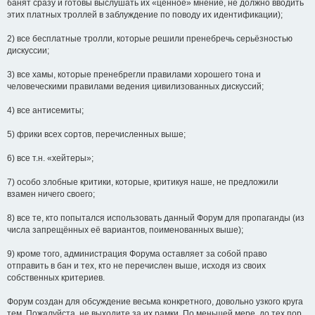
банят сразу и готовы выслушать их «ценное» мнение, не должно вводить
этих платных троллей в заблуждение по поводу их идентификации);
2) все бесплатные тролли, которые решили пренебречь серьёзностью
дискуссии;
3) все хамы, которые пренебрегли правилами хорошего тона и
человеческими правилами ведения цивилизованных дискуссий;
4) все антисемиты;
5) фрики всех сортов, перечисленных выше;
6) все т.н. «хейтеры»;
7) особо злобные критики, которые, критикуя наше, не предложили
взамен ничего своего;
8) все те, кто попытался использовать данный Форум для пропаганды (из
числа запрещённых её вариантов, поименованных выше);
9) кроме того, администрация Форума оставляет за собой право
отправить в бан и тех, кто не перечислен выше, исходя из своих
собственных критериев.
Форум создан для обсуждение весьма конкретного, довольно узкого круга
тем. Пожалуйста, не выходите за их рамки. По меньшей мере, до тех пор,