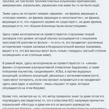
троллей, ни тем более троллей платных (ольгинских-пригожинских,
американских, израильских, украинских или каких бы то ни было ещё).
Также здесь не потерпят никаких «фриков» - ни фриков, верующих в
«плоскую землю», ни фриков, верующих в «инопланетян», ни фриков,
верующих в то, что «ядерного оружия не существует», ни даже фриков,
верующих в то, что «Башни-Близнецы были ненастоящими».
Здесь также категорически не приветствуются сторонники теорий
заговоров того уровня, который обычно ассоциируется с ношением
пресловутой шапочки из фольги – то есть те, кто продвигает различные
истерические теории заговора в бездоказательной манере (например,
верует в то, что все масоны могут быть только «тридцать третьей степени
посвящения» и ни степенью ниже).
В равной мере, здесь категорически не приветствуются т.н. «лингво-
фрики» (сторонники альтернативной этимологии Задорнова), а также
поборники язычества, «родноверия», КОБа, и прочих вздорных
концепций, особенно концепций, увязанных с антисемитизмом (хотя,
таких могут потерпеть, если они желают исправиться и не продвигают
здесь свои идеи, а наоборот - лишь слушают те идеи, которые
обсуждаются на этом Форуме).
Кроме того, несмотря на то, что автор прекрасно знает (и даже готов это
подтвердить как свидетель) то, что к событиям 9/11 напрямую причастен
израильский «Моссад» и даже кое-кто из высшего руководства
государства Израиль, здесь категорически не приветствуются антисемиты