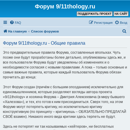
Форум 9/11thology.ru
ПОДДЕРЖАТЬ ПРОЕКТ
НА САЙТ
FAQ
Регистрация
Вход
П
На главную
Список форумов
о
Форум 9/11thology.ru - Общие правила
и
с
Это предварительные правила Форума, составленные впопыхах. Чуть
позже они будут проработаны более детально, опубликованы здесь же, и
к
все пользователи Форума будут уведомлены об изменениях и о
необходимости согласия с новыми правилами. А пока – только основные и
самые важные правила, которые каждый пользователь Форума обязан
прочитать до конца:
Этот Форум создан (причём с большим опозданием) исключительно для
единомышленников, которые разделяют взгляды автора проекта
«9/11thology» и хозяина Форума – Дмитрия Алексеевича (в миру бывшего
«Халезова»), и тех, кто готов к ним присоединиться. Сверх того, на этом
Форуме могут потерпеть критику, но исключительно критику
конструктивную (по принципу – критикуешь – ОБЯЗАТЕЛЬНО ПРЕДЛАГАЙ
СВОЁ взамен). Никакого иного вида критики здесь терпеть не будут.
Здесь не потерпят ни так называемых «хейтеров», ни бесплатных