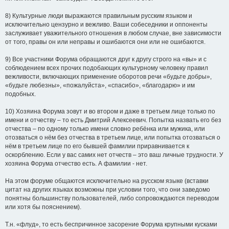
8) Культурные люди выражаются правильным русским языком и
исключительно цензурно и вежливо. Ваши собеседники и оппоненты
заслуживает уважительного отношения в любом случае, вне зависимости
от того, правы он или неправы и ошибаются они или не ошибаются.
9) Все участники Форума обращаются друг к другу строго на «вы» и с
соблюдением всех прочих подобающих культурному человеку правил
вежливости, включающих применение оборотов речи «будьте добры»,
«будьте любезны», «пожалуйста», «спасибо», «благодарю» и им
подобных.
10) Хозяина Форума зовут и во втором и даже в третьем лице только по
имени и отчеству – то есть Дмитрий Алексеевич. Попытка назвать его без
отчества – по одному только имени словно ребёнка или мужика, или
отозваться о нём без отчества в третьем лице, или попытка отозваться о
нём в третьем лице по его бывшей фамилии приравнивается к
оскорблению. Если у вас самих нет отчеств – это ваш личные трудности. У
хозяина Форума отчество есть. А фамилии - нет.
На этом форуме общаются исключительно на русском языке (вставки
цитат на других языках возможны при условии того, что они заведомо
понятны большинству пользователей, либо сопровождаются переводом
или хотя бы пояснением).
Т.н. «флуд», то есть беспричинное засорение Форума крупными кусками