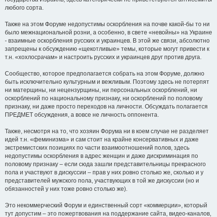
любого сорта.
Также на этом Форуме недопустимы оскорбления на почве какой-бы то ни
было межнациональной розни, а особенно, в свете «невойны» на Украине
- взаимные оскорбления русских и украинцев. В этой же связи, абсолютно
запрещены к обсуждению «щекотливые» темы, которые могут привести к
т.н. «хохлосрачам» и настроить русских и украинцев друг против друга.
Сообщество, которое предполагается собрать на этом Форуме, должно
быть исключительно культурным и вежливым. Поэтому здесь не потерпят
ни матерщины, ни нецензурщины, ни персональных оскорблений, ни
оскорблений по национальному признаку, ни оскорблений по половому
признаку, ни даже просто переходов на личности. Обсуждать полагается
ПРЕДМЕТ обсуждения, а вовсе не личность оппонента.
Также, несмотря на то, что хозяин Форума ни в коем случае не разделяет
идей т.н. «феминизма» и сам стоит на крайне консервативных и даже
экстремистских позициях по части взаимоотношений полов, здесь
недопустимы оскорбления в адрес женщин и даже дискриминация по
половому признаку – если сюда зашли представительницы прекрасного
пола и участвуют в дискуссии – прав у них ровно столько же, сколько и у
представителей мужского пола, участвующих в той же дискуссии (но и
обязанностей у них тоже ровно столько же).
Это некоммерческий Форум и единственный сорт «коммерции», который
тут допустим – это пожертвования на поддержание сайта, видео-каналов,