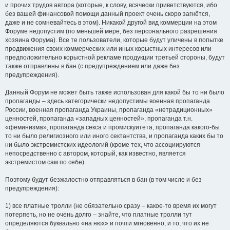
и прочих трудов автора (которые, к слову, всячески приветствуются, ибо
без вашей финансовой помощи данный проект очень скоро загнётся,
даже и не сомневайтесь в этом). Никакой другой вид коммерции на этом
Форуме недопустим (по меньшей мере, без персонального разрешения
хозяина Форума). Все те пользователи, которые будут уличены в попытке
продвижения своих коммерческих или иных корыстных интересов или
предположительно корыстной рекламе продукции третьей стороны, будут
также отправлены в бан (с предупреждением или даже без
предупреждения).
Данный Форум не может быть также использован для какой бы то ни было
пропаганды – здесь категорически недопустимы военная пропаганда
России, военная пропаганда Украины, пропаганда «нетрадиционных»
ценностей, пропаганда «западных ценностей», пропаганда т.н.
«феминизма», пропаганда секса и промискуитета, пропаганда какого-бы
то ни было религиозного или иного сектантства, и пропаганда каких бы то
ни было экстремистских идеологий (кроме тех, что ассоциируются
непосредственно с автором, который, как известно, является
экстремистом сам по себе).
Поэтому будут безжалостно отправляться в бан (в том числе и без
предупреждения):
1) все платные тролли (не обязательно сразу – какое-то время их могут
потерпеть, но не очень долго – знайте, что платные тролли тут
определяются буквально «на нюх» и почти мгновенно, и то, что их не