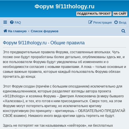
Форум 9/11thology.ru
ПОДДЕРЖАТЬ ПРОЕКТ
НА САЙТ
FAQ
Регистрация
Вход
П
На главную
Список форумов
о
Форум 9/11thology.ru - Общие правила
и
с
Это предварительные правила Форума, составленные впопыхах. Чуть
позже они будут проработаны более детально, опубликованы здесь же, и
к
все пользователи Форума будут уведомлены об изменениях и о
необходимости согласия с новыми правилами. А пока – только основные и
самые важные правила, которые каждый пользователь Форума обязан
прочитать до конца:
Этот Форум создан (причём с большим опозданием) исключительно для
единомышленников, которые разделяют взгляды автора проекта
«9/11thology» и хозяина Форума – Дмитрия Алексеевича (в миру бывшего
«Халезова»), и тех, кто готов к ним присоединиться. Сверх того, на этом
Форуме могут потерпеть критику, но исключительно критику
конструктивную (по принципу – критикуешь – ОБЯЗАТЕЛЬНО ПРЕДЛАГАЙ
СВОЁ взамен). Никакого иного вида критики здесь терпеть не будут.
Здесь не потерпят ни так называемых «хейтеров», ни бесплатных