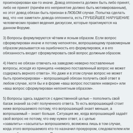
проигнорирован как-то иначе. Довод оппонента должен быть либо принят,
либо не принят (причём его непринятие должно быть мотивированным),
но этот довод обязан быть признан в ЛЮБОМ случае. Попытка сделать
вид, что «не заметил» довода оппонента, есть ГРУБЕЙШЕЕ НАРУШЕНИЕ
человеческих правил ведения дискуссии, которые практикуются на
данном Форуме.
3) Вопросы формулируются чётким и ясным образом. Если вопрос
сформулирован иначе и потому непонятен, вопрошающему правомерным
образом указывается на ошибочность его формулировок, и в его
обязанность входит сформулировать свой вопрос должным образом.
4) Никто не обязан отвечать на заведомо неверно поставленные
вопросы, исходя из принципа «неверно поставленный вопрос не может
содержать верного ответа». Но даже и в этом случае вопрос не может
быть проигнорирован – вопрошающий обязан получить свой ответ в
любом случае, хотя бы и в форме «ваш вопрос поставлен неверно» или
«ваш вопрос сформулирован непонятным образом».
5) Вопросы здесь задаются с единственной целью – пополнить свой
багаж знаний за счёт полученного ответа. То есть вопрошающий стоит
ниже вопрошаемого потому, что вопрошающий знает меньше, а
вопрошаемый – знает больше. Ситуация же, когда вопрошающий задаёт
свой вопрос не потому, что ему нужен ответ, а с целью
«завалить»-«засыпать» вопрошаемого, возможна лишь в том случае,
когда этого вопрошаемого кто-то назначил прокурором, следователем или