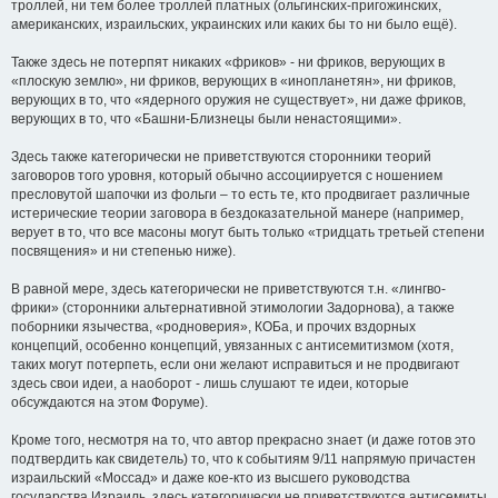
троллей, ни тем более троллей платных (ольгинских-пригожинских,
американских, израильских, украинских или каких бы то ни было ещё).
Также здесь не потерпят никаких «фриков» - ни фриков, верующих в
«плоскую землю», ни фриков, верующих в «инопланетян», ни фриков,
верующих в то, что «ядерного оружия не существует», ни даже фриков,
верующих в то, что «Башни-Близнецы были ненастоящими».
Здесь также категорически не приветствуются сторонники теорий
заговоров того уровня, который обычно ассоциируется с ношением
пресловутой шапочки из фольги – то есть те, кто продвигает различные
истерические теории заговора в бездоказательной манере (например,
верует в то, что все масоны могут быть только «тридцать третьей степени
посвящения» и ни степенью ниже).
В равной мере, здесь категорически не приветствуются т.н. «лингво-
фрики» (сторонники альтернативной этимологии Задорнова), а также
поборники язычества, «родноверия», КОБа, и прочих вздорных
концепций, особенно концепций, увязанных с антисемитизмом (хотя,
таких могут потерпеть, если они желают исправиться и не продвигают
здесь свои идеи, а наоборот - лишь слушают те идеи, которые
обсуждаются на этом Форуме).
Кроме того, несмотря на то, что автор прекрасно знает (и даже готов это
подтвердить как свидетель) то, что к событиям 9/11 напрямую причастен
израильский «Моссад» и даже кое-кто из высшего руководства
государства Израиль, здесь категорически не приветствуются антисемиты