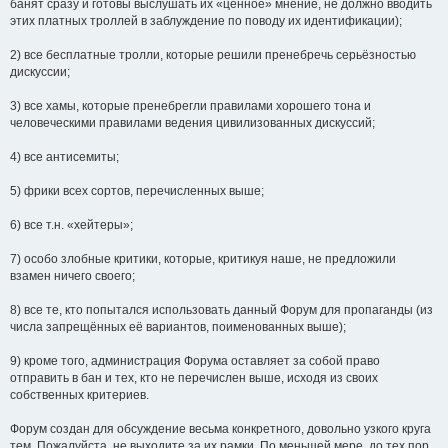
банят сразу и готовы выслушать их «ценное» мнение, не должно вводить
этих платных троллей в заблуждение по поводу их идентификации);
2) все бесплатные тролли, которые решили пренебречь серьёзностью
дискуссии;
3) все хамы, которые пренебрегли правилами хорошего тона и
человеческими правилами ведения цивилизованных дискуссий;
4) все антисемиты;
5) фрики всех сортов, перечисленных выше;
6) все т.н. «хейтеры»;
7) особо злобные критики, которые, критикуя наше, не предложили
взамен ничего своего;
8) все те, кто попытался использовать данный Форум для пропаганды (из
числа запрещённых её вариантов, поименованных выше);
9) кроме того, администрация Форума оставляет за собой право
отправить в бан и тех, кто не перечислен выше, исходя из своих
собственных критериев.
Форум создан для обсуждение весьма конкретного, довольно узкого круга
тем. Пожалуйста, не выходите за их рамки. По меньшей мере, до тех пор,