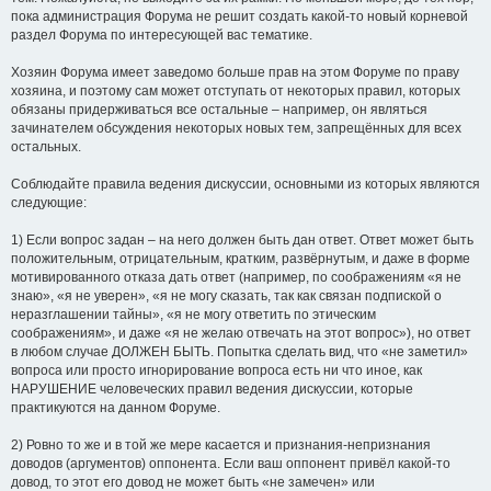
пока администрация Форума не решит создать какой-то новый корневой
раздел Форума по интересующей вас тематике.
Хозяин Форума имеет заведомо больше прав на этом Форуме по праву
хозяина, и поэтому сам может отступать от некоторых правил, которых
обязаны придерживаться все остальные – например, он являться
зачинателем обсуждения некоторых новых тем, запрещённых для всех
остальных.
Соблюдайте правила ведения дискуссии, основными из которых являются
следующие:
1) Если вопрос задан – на него должен быть дан ответ. Ответ может быть
положительным, отрицательным, кратким, развёрнутым, и даже в форме
мотивированного отказа дать ответ (например, по соображениям «я не
знаю», «я не уверен», «я не могу сказать, так как связан подпиской о
неразглашении тайны», «я не могу ответить по этическим
соображениям», и даже «я не желаю отвечать на этот вопрос»), но ответ
в любом случае ДОЛЖЕН БЫТЬ. Попытка сделать вид, что «не заметил»
вопроса или просто игнорирование вопроса есть ни что иное, как
НАРУШЕНИЕ человеческих правил ведения дискуссии, которые
практикуются на данном Форуме.
2) Ровно то же и в той же мере касается и признания-непризнания
доводов (аргументов) оппонента. Если ваш оппонент привёл какой-то
довод, то этот его довод не может быть «не замечен» или