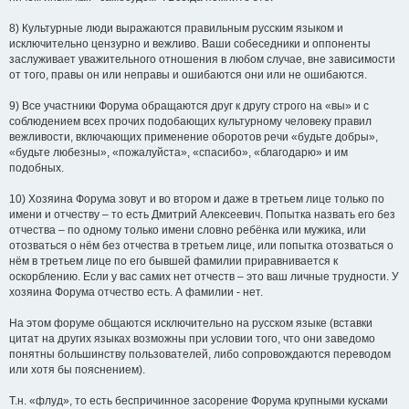
8) Культурные люди выражаются правильным русским языком и
исключительно цензурно и вежливо. Ваши собеседники и оппоненты
заслуживает уважительного отношения в любом случае, вне зависимости
от того, правы он или неправы и ошибаются они или не ошибаются.
9) Все участники Форума обращаются друг к другу строго на «вы» и с
соблюдением всех прочих подобающих культурному человеку правил
вежливости, включающих применение оборотов речи «будьте добры»,
«будьте любезны», «пожалуйста», «спасибо», «благодарю» и им
подобных.
10) Хозяина Форума зовут и во втором и даже в третьем лице только по
имени и отчеству – то есть Дмитрий Алексеевич. Попытка назвать его без
отчества – по одному только имени словно ребёнка или мужика, или
отозваться о нём без отчества в третьем лице, или попытка отозваться о
нём в третьем лице по его бывшей фамилии приравнивается к
оскорблению. Если у вас самих нет отчеств – это ваш личные трудности. У
хозяина Форума отчество есть. А фамилии - нет.
На этом форуме общаются исключительно на русском языке (вставки
цитат на других языках возможны при условии того, что они заведомо
понятны большинству пользователей, либо сопровождаются переводом
или хотя бы пояснением).
Т.н. «флуд», то есть беспричинное засорение Форума крупными кусками