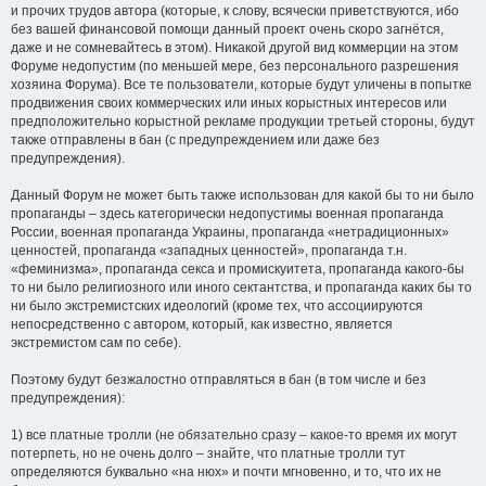
и прочих трудов автора (которые, к слову, всячески приветствуются, ибо
без вашей финансовой помощи данный проект очень скоро загнётся,
даже и не сомневайтесь в этом). Никакой другой вид коммерции на этом
Форуме недопустим (по меньшей мере, без персонального разрешения
хозяина Форума). Все те пользователи, которые будут уличены в попытке
продвижения своих коммерческих или иных корыстных интересов или
предположительно корыстной рекламе продукции третьей стороны, будут
также отправлены в бан (с предупреждением или даже без
предупреждения).
Данный Форум не может быть также использован для какой бы то ни было
пропаганды – здесь категорически недопустимы военная пропаганда
России, военная пропаганда Украины, пропаганда «нетрадиционных»
ценностей, пропаганда «западных ценностей», пропаганда т.н.
«феминизма», пропаганда секса и промискуитета, пропаганда какого-бы
то ни было религиозного или иного сектантства, и пропаганда каких бы то
ни было экстремистских идеологий (кроме тех, что ассоциируются
непосредственно с автором, который, как известно, является
экстремистом сам по себе).
Поэтому будут безжалостно отправляться в бан (в том числе и без
предупреждения):
1) все платные тролли (не обязательно сразу – какое-то время их могут
потерпеть, но не очень долго – знайте, что платные тролли тут
определяются буквально «на нюх» и почти мгновенно, и то, что их не