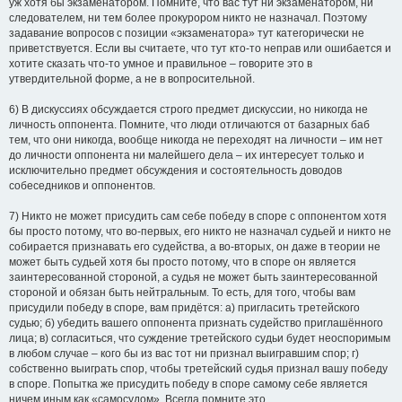
уж хотя бы экзаменатором. Помните, что вас тут ни экзаменатором, ни
следователем, ни тем более прокурором никто не назначал. Поэтому
задавание вопросов с позиции «экзаменатора» тут категорически не
приветствуется. Если вы считаете, что тут кто-то неправ или ошибается и
хотите сказать что-то умное и правильное – говорите это в
утвердительной форме, а не в вопросительной.
6) В дискуссиях обсуждается строго предмет дискуссии, но никогда не
личность оппонента. Помните, что люди отличаются от базарных баб
тем, что они никогда, вообще никогда не переходят на личности – им нет
до личности оппонента ни малейшего дела – их интересует только и
исключительно предмет обсуждения и состоятельность доводов
собеседников и оппонентов.
7) Никто не может присудить сам себе победу в споре с оппонентом хотя
бы просто потому, что во-первых, его никто не назначал судьей и никто не
собирается признавать его судейства, а во-вторых, он даже в теории не
может быть судьей хотя бы просто потому, что в споре он является
заинтересованной стороной, а судья не может быть заинтересованной
стороной и обязан быть нейтральным. То есть, для того, чтобы вам
присудили победу в споре, вам придётся: а) пригласить третейского
судью; б) убедить вашего оппонента признать судейство приглашённого
лица; в) согласиться, что суждение третейского судьи будет неоспоримым
в любом случае – кого бы из вас тот ни признал выигравшим спор; г)
собственно выиграть спор, чтобы третейский судья признал вашу победу
в споре. Попытка же присудить победу в споре самому себе является
ничем иным как «самосудом». Всегда помните это.