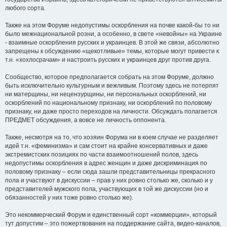
любого сорта.
Также на этом Форуме недопустимы оскорбления на почве какой-бы то ни
было межнациональной розни, а особенно, в свете «невойны» на Украине
- взаимные оскорбления русских и украинцев. В этой же связи, абсолютно
запрещены к обсуждению «щекотливые» темы, которые могут привести к
т.н. «хохлосрачам» и настроить русских и украинцев друг против друга.
Сообщество, которое предполагается собрать на этом Форуме, должно
быть исключительно культурным и вежливым. Поэтому здесь не потерпят
ни матерщины, ни нецензурщины, ни персональных оскорблений, ни
оскорблений по национальному признаку, ни оскорблений по половому
признаку, ни даже просто переходов на личности. Обсуждать полагается
ПРЕДМЕТ обсуждения, а вовсе не личность оппонента.
Также, несмотря на то, что хозяин Форума ни в коем случае не разделяет
идей т.н. «феминизма» и сам стоит на крайне консервативных и даже
экстремистских позициях по части взаимоотношений полов, здесь
недопустимы оскорбления в адрес женщин и даже дискриминация по
половому признаку – если сюда зашли представительницы прекрасного
пола и участвуют в дискуссии – прав у них ровно столько же, сколько и у
представителей мужского пола, участвующих в той же дискуссии (но и
обязанностей у них тоже ровно столько же).
Это некоммерческий Форум и единственный сорт «коммерции», который
тут допустим – это пожертвования на поддержание сайта, видео-каналов,