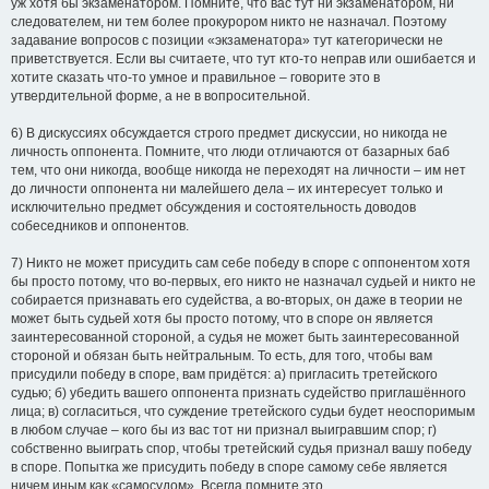
уж хотя бы экзаменатором. Помните, что вас тут ни экзаменатором, ни
следователем, ни тем более прокурором никто не назначал. Поэтому
задавание вопросов с позиции «экзаменатора» тут категорически не
приветствуется. Если вы считаете, что тут кто-то неправ или ошибается и
хотите сказать что-то умное и правильное – говорите это в
утвердительной форме, а не в вопросительной.
6) В дискуссиях обсуждается строго предмет дискуссии, но никогда не
личность оппонента. Помните, что люди отличаются от базарных баб
тем, что они никогда, вообще никогда не переходят на личности – им нет
до личности оппонента ни малейшего дела – их интересует только и
исключительно предмет обсуждения и состоятельность доводов
собеседников и оппонентов.
7) Никто не может присудить сам себе победу в споре с оппонентом хотя
бы просто потому, что во-первых, его никто не назначал судьей и никто не
собирается признавать его судейства, а во-вторых, он даже в теории не
может быть судьей хотя бы просто потому, что в споре он является
заинтересованной стороной, а судья не может быть заинтересованной
стороной и обязан быть нейтральным. То есть, для того, чтобы вам
присудили победу в споре, вам придётся: а) пригласить третейского
судью; б) убедить вашего оппонента признать судейство приглашённого
лица; в) согласиться, что суждение третейского судьи будет неоспоримым
в любом случае – кого бы из вас тот ни признал выигравшим спор; г)
собственно выиграть спор, чтобы третейский судья признал вашу победу
в споре. Попытка же присудить победу в споре самому себе является
ничем иным как «самосудом». Всегда помните это.