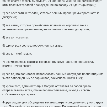
банят сразу и готовы выслушать их «ценное» мнение, не должно вводить
этих платных троллей в заблуждение по поводу их идентификации);
2) все бесплатные тролли, которые решили пренебречь серьёзностью
дискуссии;
3) все хамы, которые пренебрегли правилами хорошего тона и
человеческими правилами ведения цивилизованных дискуссий;
4) все антисемиты;
5) фрики всех сортов, перечисленных выше;
6) все т.н. «хейтеры»;
7) особо злобные критики, которые, критикуя наше, не предложили
взамен ничего своего;
8) все те, кто попытался использовать данный Форум для пропаганды (из
числа запрещённых её вариантов, поименованных выше);
9) кроме того, администрация Форума оставляет за собой право
отправить в бан и тех, кто не перечислен выше, исходя из своих
собственных критериев.
Форум создан для обсуждение весьма конкретного, довольно узкого круга
тем. Пожалуйста, не выходите за их рамки. По меньшей мере, до тех пор,