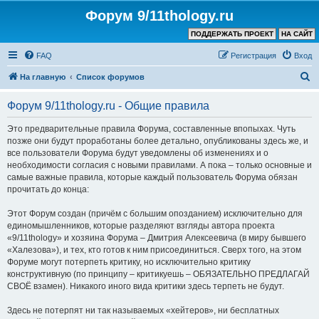
Форум 9/11thology.ru
ПОДДЕРЖАТЬ ПРОЕКТ
НА САЙТ
FAQ
Регистрация
Вход
П
На главную
Список форумов
о
Форум 9/11thology.ru - Общие правила
и
с
Это предварительные правила Форума, составленные впопыхах. Чуть
позже они будут проработаны более детально, опубликованы здесь же, и
к
все пользователи Форума будут уведомлены об изменениях и о
необходимости согласия с новыми правилами. А пока – только основные и
самые важные правила, которые каждый пользователь Форума обязан
прочитать до конца:
Этот Форум создан (причём с большим опозданием) исключительно для
единомышленников, которые разделяют взгляды автора проекта
«9/11thology» и хозяина Форума – Дмитрия Алексеевича (в миру бывшего
«Халезова»), и тех, кто готов к ним присоединиться. Сверх того, на этом
Форуме могут потерпеть критику, но исключительно критику
конструктивную (по принципу – критикуешь – ОБЯЗАТЕЛЬНО ПРЕДЛАГАЙ
СВОЁ взамен). Никакого иного вида критики здесь терпеть не будут.
Здесь не потерпят ни так называемых «хейтеров», ни бесплатных