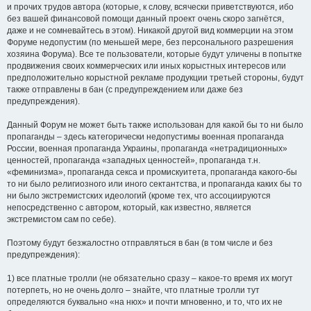
и прочих трудов автора (которые, к слову, всячески приветствуются, ибо
без вашей финансовой помощи данный проект очень скоро загнётся,
даже и не сомневайтесь в этом). Никакой другой вид коммерции на этом
Форуме недопустим (по меньшей мере, без персонального разрешения
хозяина Форума). Все те пользователи, которые будут уличены в попытке
продвижения своих коммерческих или иных корыстных интересов или
предположительно корыстной рекламе продукции третьей стороны, будут
также отправлены в бан (с предупреждением или даже без
предупреждения).
Данный Форум не может быть также использован для какой бы то ни было
пропаганды – здесь категорически недопустимы военная пропаганда
России, военная пропаганда Украины, пропаганда «нетрадиционных»
ценностей, пропаганда «западных ценностей», пропаганда т.н.
«феминизма», пропаганда секса и промискуитета, пропаганда какого-бы
то ни было религиозного или иного сектантства, и пропаганда каких бы то
ни было экстремистских идеологий (кроме тех, что ассоциируются
непосредственно с автором, который, как известно, является
экстремистом сам по себе).
Поэтому будут безжалостно отправляться в бан (в том числе и без
предупреждения):
1) все платные тролли (не обязательно сразу – какое-то время их могут
потерпеть, но не очень долго – знайте, что платные тролли тут
определяются буквально «на нюх» и почти мгновенно, и то, что их не