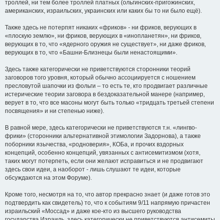
троллей, ни тем более троллей платных (ольгинских-пригожинских,
американских, израильских, украинских или каких бы то ни было ещё).
Также здесь не потерпят никаких «фриков» - ни фриков, верующих в
«плоскую землю», ни фриков, верующих в «инопланетян», ни фриков,
верующих в то, что «ядерного оружия не существует», ни даже фриков,
верующих в то, что «Башни-Близнецы были ненастоящими».
Здесь также категорически не приветствуются сторонники теорий
заговоров того уровня, который обычно ассоциируется с ношением
пресловутой шапочки из фольги – то есть те, кто продвигает различные
истерические теории заговора в бездоказательной манере (например,
верует в то, что все масоны могут быть только «тридцать третьей степени
посвящения» и ни степенью ниже).
В равной мере, здесь категорически не приветствуются т.н. «лингво-
фрики» (сторонники альтернативной этимологии Задорнова), а также
поборники язычества, «родноверия», КОБа, и прочих вздорных
концепций, особенно концепций, увязанных с антисемитизмом (хотя,
таких могут потерпеть, если они желают исправиться и не продвигают
здесь свои идеи, а наоборот - лишь слушают те идеи, которые
обсуждаются на этом Форуме).
Кроме того, несмотря на то, что автор прекрасно знает (и даже готов это
подтвердить как свидетель) то, что к событиям 9/11 напрямую причастен
израильский «Моссад» и даже кое-кто из высшего руководства
государства Израиль, здесь категорически не приветствуются антисемиты