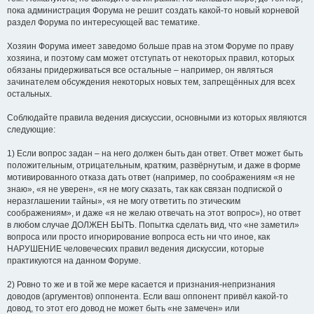
пока администрация Форума не решит создать какой-то новый корневой
раздел Форума по интересующей вас тематике.
Хозяин Форума имеет заведомо больше прав на этом Форуме по праву
хозяина, и поэтому сам может отступать от некоторых правил, которых
обязаны придерживаться все остальные – например, он являться
зачинателем обсуждения некоторых новых тем, запрещённых для всех
остальных.
Соблюдайте правила ведения дискуссии, основными из которых являются
следующие:
1) Если вопрос задан – на него должен быть дан ответ. Ответ может быть
положительным, отрицательным, кратким, развёрнутым, и даже в форме
мотивированного отказа дать ответ (например, по соображениям «я не
знаю», «я не уверен», «я не могу сказать, так как связан подпиской о
неразглашении тайны», «я не могу ответить по этическим
соображениям», и даже «я не желаю отвечать на этот вопрос»), но ответ
в любом случае ДОЛЖЕН БЫТЬ. Попытка сделать вид, что «не заметил»
вопроса или просто игнорирование вопроса есть ни что иное, как
НАРУШЕНИЕ человеческих правил ведения дискуссии, которые
практикуются на данном Форуме.
2) Ровно то же и в той же мере касается и признания-непризнания
доводов (аргументов) оппонента. Если ваш оппонент привёл какой-то
довод, то этот его довод не может быть «не замечен» или