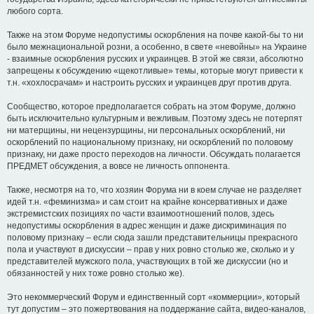
любого сорта.
Также на этом Форуме недопустимы оскорбления на почве какой-бы то ни
было межнациональной розни, а особенно, в свете «невойны» на Украине
- взаимные оскорбления русских и украинцев. В этой же связи, абсолютно
запрещены к обсуждению «щекотливые» темы, которые могут привести к
т.н. «хохлосрачам» и настроить русских и украинцев друг против друга.
Сообщество, которое предполагается собрать на этом Форуме, должно
быть исключительно культурным и вежливым. Поэтому здесь не потерпят
ни матерщины, ни нецензурщины, ни персональных оскорблений, ни
оскорблений по национальному признаку, ни оскорблений по половому
признаку, ни даже просто переходов на личности. Обсуждать полагается
ПРЕДМЕТ обсуждения, а вовсе не личность оппонента.
Также, несмотря на то, что хозяин Форума ни в коем случае не разделяет
идей т.н. «феминизма» и сам стоит на крайне консервативных и даже
экстремистских позициях по части взаимоотношений полов, здесь
недопустимы оскорбления в адрес женщин и даже дискриминация по
половому признаку – если сюда зашли представительницы прекрасного
пола и участвуют в дискуссии – прав у них ровно столько же, сколько и у
представителей мужского пола, участвующих в той же дискуссии (но и
обязанностей у них тоже ровно столько же).
Это некоммерческий Форум и единственный сорт «коммерции», который
тут допустим – это пожертвования на поддержание сайта, видео-каналов,