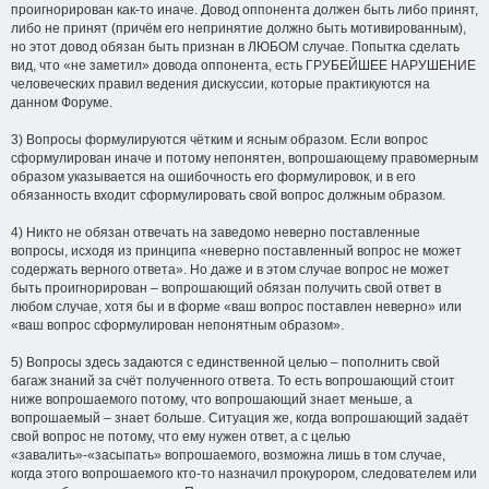
проигнорирован как-то иначе. Довод оппонента должен быть либо принят,
либо не принят (причём его непринятие должно быть мотивированным),
но этот довод обязан быть признан в ЛЮБОМ случае. Попытка сделать
вид, что «не заметил» довода оппонента, есть ГРУБЕЙШЕЕ НАРУШЕНИЕ
человеческих правил ведения дискуссии, которые практикуются на
данном Форуме.
3) Вопросы формулируются чётким и ясным образом. Если вопрос
сформулирован иначе и потому непонятен, вопрошающему правомерным
образом указывается на ошибочность его формулировок, и в его
обязанность входит сформулировать свой вопрос должным образом.
4) Никто не обязан отвечать на заведомо неверно поставленные
вопросы, исходя из принципа «неверно поставленный вопрос не может
содержать верного ответа». Но даже и в этом случае вопрос не может
быть проигнорирован – вопрошающий обязан получить свой ответ в
любом случае, хотя бы и в форме «ваш вопрос поставлен неверно» или
«ваш вопрос сформулирован непонятным образом».
5) Вопросы здесь задаются с единственной целью – пополнить свой
багаж знаний за счёт полученного ответа. То есть вопрошающий стоит
ниже вопрошаемого потому, что вопрошающий знает меньше, а
вопрошаемый – знает больше. Ситуация же, когда вопрошающий задаёт
свой вопрос не потому, что ему нужен ответ, а с целью
«завалить»-«засыпать» вопрошаемого, возможна лишь в том случае,
когда этого вопрошаемого кто-то назначил прокурором, следователем или