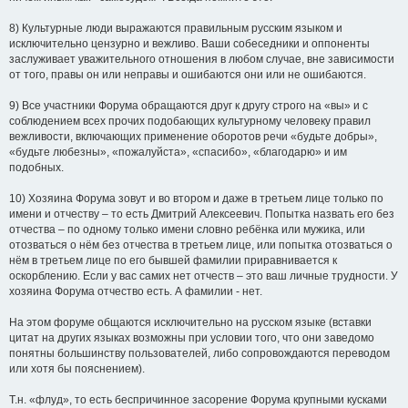
8) Культурные люди выражаются правильным русским языком и
исключительно цензурно и вежливо. Ваши собеседники и оппоненты
заслуживает уважительного отношения в любом случае, вне зависимости
от того, правы он или неправы и ошибаются они или не ошибаются.
9) Все участники Форума обращаются друг к другу строго на «вы» и с
соблюдением всех прочих подобающих культурному человеку правил
вежливости, включающих применение оборотов речи «будьте добры»,
«будьте любезны», «пожалуйста», «спасибо», «благодарю» и им
подобных.
10) Хозяина Форума зовут и во втором и даже в третьем лице только по
имени и отчеству – то есть Дмитрий Алексеевич. Попытка назвать его без
отчества – по одному только имени словно ребёнка или мужика, или
отозваться о нём без отчества в третьем лице, или попытка отозваться о
нём в третьем лице по его бывшей фамилии приравнивается к
оскорблению. Если у вас самих нет отчеств – это ваш личные трудности. У
хозяина Форума отчество есть. А фамилии - нет.
На этом форуме общаются исключительно на русском языке (вставки
цитат на других языках возможны при условии того, что они заведомо
понятны большинству пользователей, либо сопровождаются переводом
или хотя бы пояснением).
Т.н. «флуд», то есть беспричинное засорение Форума крупными кусками