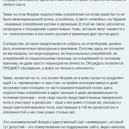
любого сорта.
Также на этом Форуме недопустимы оскорбления на почве какой-бы то ни
было межнациональной розни, а особенно, в свете «невойны» на Украине
- взаимные оскорбления русских и украинцев. В этой же связи, абсолютно
запрещены к обсуждению «щекотливые» темы, которые могут привести к
т.н. «хохлосрачам» и настроить русских и украинцев друг против друга.
Сообщество, которое предполагается собрать на этом Форуме, должно
быть исключительно культурным и вежливым. Поэтому здесь не потерпят
ни матерщины, ни нецензурщины, ни персональных оскорблений, ни
оскорблений по национальному признаку, ни оскорблений по половому
признаку, ни даже просто переходов на личности. Обсуждать полагается
ПРЕДМЕТ обсуждения, а вовсе не личность оппонента.
Также, несмотря на то, что хозяин Форума ни в коем случае не разделяет
идей т.н. «феминизма» и сам стоит на крайне консервативных и даже
экстремистских позициях по части взаимоотношений полов, здесь
недопустимы оскорбления в адрес женщин и даже дискриминация по
половому признаку – если сюда зашли представительницы прекрасного
пола и участвуют в дискуссии – прав у них ровно столько же, сколько и у
представителей мужского пола, участвующих в той же дискуссии (но и
обязанностей у них тоже ровно столько же).
Это некоммерческий Форум и единственный сорт «коммерции», который
тут допустим – это пожертвования на поддержание сайта, видео-каналов,