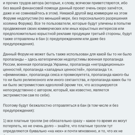
и прочих трудов автора (которые, к слову, всячески приветствуются, ибо
без вашей финансовой помощи данный проект очень скоро загнётся,
даже и не сомневайтесь в этом). Никакой другой вид коммерции на этом
Форуме недопустим (по меньшей мере, без персонального разрешения
хозяина Форума). Все те пользователи, которые будут уличены в попытке
продвижения своих коммерческих или иных корыстных интересов или
предположительно корыстной рекламе продукции третьей стороны, будут
также отправлены в бан (с предупреждением или даже без
предупреждения).
Данный Форум не может быть также использован для какой бы то ни было
пропаганды – здесь категорически недопустимы военная пропаганда
России, военная пропаганда Украины, пропаганда «нетрадиционных»
ценностей, пропаганда «западных ценностей», пропаганда т.н.
«феминизма», пропаганда секса и промискуитета, пропаганда какого-бы
то ни было религиозного или иного сектантства, и пропаганда каких бы то
ни было экстремистских идеологий (кроме тех, что ассоциируются
непосредственно с автором, который, как известно, является
экстремистом сам по себе).
Поэтому будут безжалостно отправляться в бан (в том числе и без
предупреждения):
1) все платные тролли (не обязательно сразу – какое-то время их могут
потерпеть, но не очень долго – знайте, что платные тролли тут
определяются буквально «на нюх» и почти мгновенно, и то, что их не