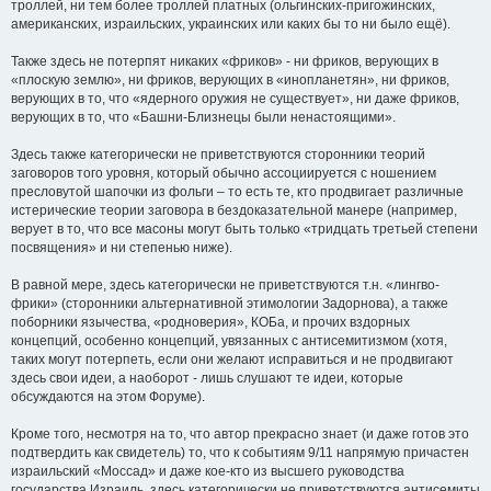
троллей, ни тем более троллей платных (ольгинских-пригожинских,
американских, израильских, украинских или каких бы то ни было ещё).
Также здесь не потерпят никаких «фриков» - ни фриков, верующих в
«плоскую землю», ни фриков, верующих в «инопланетян», ни фриков,
верующих в то, что «ядерного оружия не существует», ни даже фриков,
верующих в то, что «Башни-Близнецы были ненастоящими».
Здесь также категорически не приветствуются сторонники теорий
заговоров того уровня, который обычно ассоциируется с ношением
пресловутой шапочки из фольги – то есть те, кто продвигает различные
истерические теории заговора в бездоказательной манере (например,
верует в то, что все масоны могут быть только «тридцать третьей степени
посвящения» и ни степенью ниже).
В равной мере, здесь категорически не приветствуются т.н. «лингво-
фрики» (сторонники альтернативной этимологии Задорнова), а также
поборники язычества, «родноверия», КОБа, и прочих вздорных
концепций, особенно концепций, увязанных с антисемитизмом (хотя,
таких могут потерпеть, если они желают исправиться и не продвигают
здесь свои идеи, а наоборот - лишь слушают те идеи, которые
обсуждаются на этом Форуме).
Кроме того, несмотря на то, что автор прекрасно знает (и даже готов это
подтвердить как свидетель) то, что к событиям 9/11 напрямую причастен
израильский «Моссад» и даже кое-кто из высшего руководства
государства Израиль, здесь категорически не приветствуются антисемиты