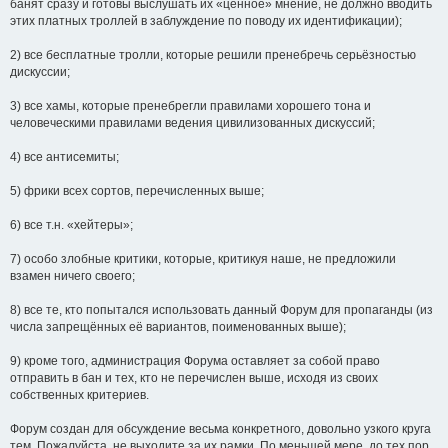
банят сразу и готовы выслушать их «ценное» мнение, не должно вводить
этих платных троллей в заблуждение по поводу их идентификации);
2) все бесплатные тролли, которые решили пренебречь серьёзностью
дискуссии;
3) все хамы, которые пренебрегли правилами хорошего тона и
человеческими правилами ведения цивилизованных дискуссий;
4) все антисемиты;
5) фрики всех сортов, перечисленных выше;
6) все т.н. «хейтеры»;
7) особо злобные критики, которые, критикуя наше, не предложили
взамен ничего своего;
8) все те, кто попытался использовать данный Форум для пропаганды (из
числа запрещённых её вариантов, поименованных выше);
9) кроме того, администрация Форума оставляет за собой право
отправить в бан и тех, кто не перечислен выше, исходя из своих
собственных критериев.
Форум создан для обсуждение весьма конкретного, довольно узкого круга
тем. Пожалуйста, не выходите за их рамки. По меньшей мере, до тех пор,