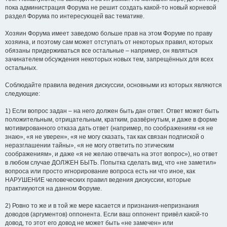
пока администрация Форума не решит создать какой-то новый корневой
раздел Форума по интересующей вас тематике.
Хозяин Форума имеет заведомо больше прав на этом Форуме по праву
хозяина, и поэтому сам может отступать от некоторых правил, которых
обязаны придерживаться все остальные – например, он являться
зачинателем обсуждения некоторых новых тем, запрещённых для всех
остальных.
Соблюдайте правила ведения дискуссии, основными из которых являются
следующие:
1) Если вопрос задан – на него должен быть дан ответ. Ответ может быть
положительным, отрицательным, кратким, развёрнутым, и даже в форме
мотивированного отказа дать ответ (например, по соображениям «я не
знаю», «я не уверен», «я не могу сказать, так как связан подпиской о
неразглашении тайны», «я не могу ответить по этическим
соображениям», и даже «я не желаю отвечать на этот вопрос»), но ответ
в любом случае ДОЛЖЕН БЫТЬ. Попытка сделать вид, что «не заметил»
вопроса или просто игнорирование вопроса есть ни что иное, как
НАРУШЕНИЕ человеческих правил ведения дискуссии, которые
практикуются на данном Форуме.
2) Ровно то же и в той же мере касается и признания-непризнания
доводов (аргументов) оппонента. Если ваш оппонент привёл какой-то
довод, то этот его довод не может быть «не замечен» или