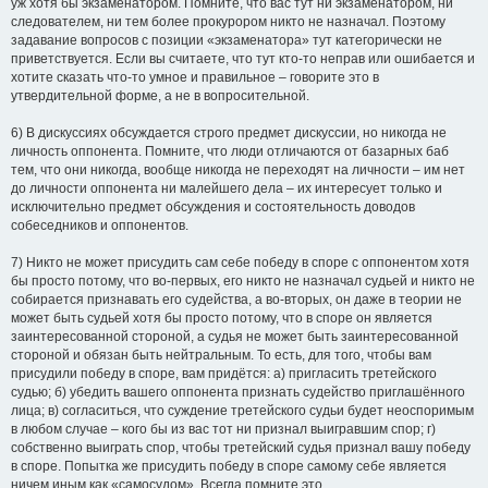
уж хотя бы экзаменатором. Помните, что вас тут ни экзаменатором, ни
следователем, ни тем более прокурором никто не назначал. Поэтому
задавание вопросов с позиции «экзаменатора» тут категорически не
приветствуется. Если вы считаете, что тут кто-то неправ или ошибается и
хотите сказать что-то умное и правильное – говорите это в
утвердительной форме, а не в вопросительной.
6) В дискуссиях обсуждается строго предмет дискуссии, но никогда не
личность оппонента. Помните, что люди отличаются от базарных баб
тем, что они никогда, вообще никогда не переходят на личности – им нет
до личности оппонента ни малейшего дела – их интересует только и
исключительно предмет обсуждения и состоятельность доводов
собеседников и оппонентов.
7) Никто не может присудить сам себе победу в споре с оппонентом хотя
бы просто потому, что во-первых, его никто не назначал судьей и никто не
собирается признавать его судейства, а во-вторых, он даже в теории не
может быть судьей хотя бы просто потому, что в споре он является
заинтересованной стороной, а судья не может быть заинтересованной
стороной и обязан быть нейтральным. То есть, для того, чтобы вам
присудили победу в споре, вам придётся: а) пригласить третейского
судью; б) убедить вашего оппонента признать судейство приглашённого
лица; в) согласиться, что суждение третейского судьи будет неоспоримым
в любом случае – кого бы из вас тот ни признал выигравшим спор; г)
собственно выиграть спор, чтобы третейский судья признал вашу победу
в споре. Попытка же присудить победу в споре самому себе является
ничем иным как «самосудом». Всегда помните это.