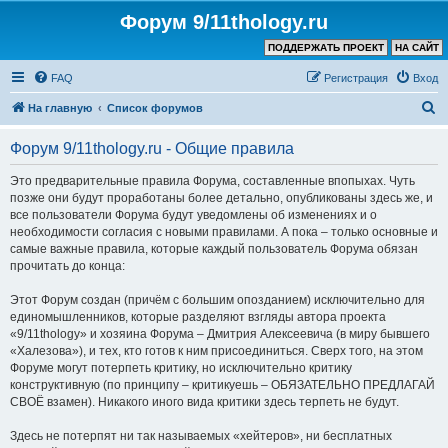
Форум 9/11thology.ru
ПОДДЕРЖАТЬ ПРОЕКТ
НА САЙТ
FAQ
Регистрация
Вход
П
На главную
Список форумов
о
Форум 9/11thology.ru - Общие правила
и
с
Это предварительные правила Форума, составленные впопыхах. Чуть
позже они будут проработаны более детально, опубликованы здесь же, и
к
все пользователи Форума будут уведомлены об изменениях и о
необходимости согласия с новыми правилами. А пока – только основные и
самые важные правила, которые каждый пользователь Форума обязан
прочитать до конца:
Этот Форум создан (причём с большим опозданием) исключительно для
единомышленников, которые разделяют взгляды автора проекта
«9/11thology» и хозяина Форума – Дмитрия Алексеевича (в миру бывшего
«Халезова»), и тех, кто готов к ним присоединиться. Сверх того, на этом
Форуме могут потерпеть критику, но исключительно критику
конструктивную (по принципу – критикуешь – ОБЯЗАТЕЛЬНО ПРЕДЛАГАЙ
СВОЁ взамен). Никакого иного вида критики здесь терпеть не будут.
Здесь не потерпят ни так называемых «хейтеров», ни бесплатных