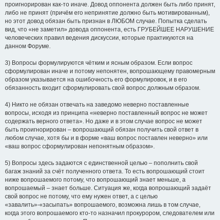
проигнорирован как-то иначе. Довод оппонента должен быть либо принят,
либо не принят (причём его непринятие должно быть мотивированным),
но этот довод обязан быть признан в ЛЮБОМ случае. Попытка сделать
вид, что «не заметил» довода оппонента, есть ГРУБЕЙШЕЕ НАРУШЕНИЕ
человеческих правил ведения дискуссии, которые практикуются на
данном Форуме.
3) Вопросы формулируются чётким и ясным образом. Если вопрос
сформулирован иначе и потому непонятен, вопрошающему правомерным
образом указывается на ошибочность его формулировок, и в его
обязанность входит сформулировать свой вопрос должным образом.
4) Никто не обязан отвечать на заведомо неверно поставленные
вопросы, исходя из принципа «неверно поставленный вопрос не может
содержать верного ответа». Но даже и в этом случае вопрос не может
быть проигнорирован – вопрошающий обязан получить свой ответ в
любом случае, хотя бы и в форме «ваш вопрос поставлен неверно» или
«ваш вопрос сформулирован непонятным образом».
5) Вопросы здесь задаются с единственной целью – пополнить свой
багаж знаний за счёт полученного ответа. То есть вопрошающий стоит
ниже вопрошаемого потому, что вопрошающий знает меньше, а
вопрошаемый – знает больше. Ситуация же, когда вопрошающий задаёт
свой вопрос не потому, что ему нужен ответ, а с целью
«завалить»-«засыпать» вопрошаемого, возможна лишь в том случае,
когда этого вопрошаемого кто-то назначил прокурором, следователем или