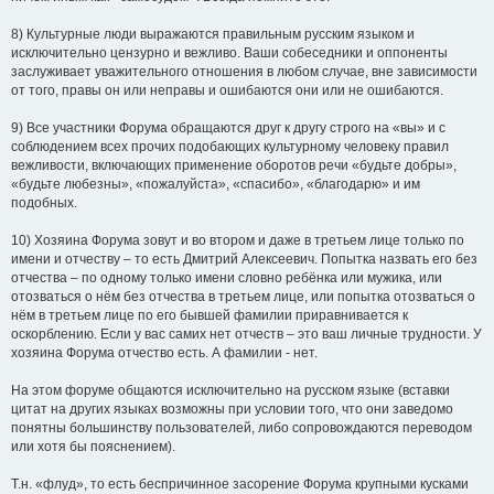
8) Культурные люди выражаются правильным русским языком и
исключительно цензурно и вежливо. Ваши собеседники и оппоненты
заслуживает уважительного отношения в любом случае, вне зависимости
от того, правы он или неправы и ошибаются они или не ошибаются.
9) Все участники Форума обращаются друг к другу строго на «вы» и с
соблюдением всех прочих подобающих культурному человеку правил
вежливости, включающих применение оборотов речи «будьте добры»,
«будьте любезны», «пожалуйста», «спасибо», «благодарю» и им
подобных.
10) Хозяина Форума зовут и во втором и даже в третьем лице только по
имени и отчеству – то есть Дмитрий Алексеевич. Попытка назвать его без
отчества – по одному только имени словно ребёнка или мужика, или
отозваться о нём без отчества в третьем лице, или попытка отозваться о
нём в третьем лице по его бывшей фамилии приравнивается к
оскорблению. Если у вас самих нет отчеств – это ваш личные трудности. У
хозяина Форума отчество есть. А фамилии - нет.
На этом форуме общаются исключительно на русском языке (вставки
цитат на других языках возможны при условии того, что они заведомо
понятны большинству пользователей, либо сопровождаются переводом
или хотя бы пояснением).
Т.н. «флуд», то есть беспричинное засорение Форума крупными кусками