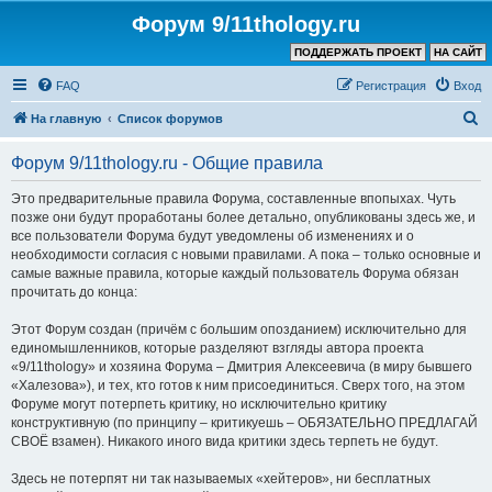
Форум 9/11thology.ru
ПОДДЕРЖАТЬ ПРОЕКТ
НА САЙТ
FAQ
Регистрация
Вход
П
На главную
Список форумов
о
Форум 9/11thology.ru - Общие правила
и
с
Это предварительные правила Форума, составленные впопыхах. Чуть
позже они будут проработаны более детально, опубликованы здесь же, и
к
все пользователи Форума будут уведомлены об изменениях и о
необходимости согласия с новыми правилами. А пока – только основные и
самые важные правила, которые каждый пользователь Форума обязан
прочитать до конца:
Этот Форум создан (причём с большим опозданием) исключительно для
единомышленников, которые разделяют взгляды автора проекта
«9/11thology» и хозяина Форума – Дмитрия Алексеевича (в миру бывшего
«Халезова»), и тех, кто готов к ним присоединиться. Сверх того, на этом
Форуме могут потерпеть критику, но исключительно критику
конструктивную (по принципу – критикуешь – ОБЯЗАТЕЛЬНО ПРЕДЛАГАЙ
СВОЁ взамен). Никакого иного вида критики здесь терпеть не будут.
Здесь не потерпят ни так называемых «хейтеров», ни бесплатных