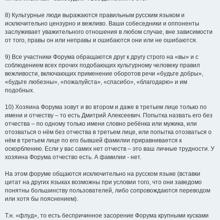
8) Культурные люди выражаются правильным русским языком и
исключительно цензурно и вежливо. Ваши собеседники и оппоненты
заслуживает уважительного отношения в любом случае, вне зависимости
от того, правы он или неправы и ошибаются они или не ошибаются.
9) Все участники Форума обращаются друг к другу строго на «вы» и с
соблюдением всех прочих подобающих культурному человеку правил
вежливости, включающих применение оборотов речи «будьте добры»,
«будьте любезны», «пожалуйста», «спасибо», «благодарю» и им
подобных.
10) Хозяина Форума зовут и во втором и даже в третьем лице только по
имени и отчеству – то есть Дмитрий Алексеевич. Попытка назвать его без
отчества – по одному только имени словно ребёнка или мужика, или
отозваться о нём без отчества в третьем лице, или попытка отозваться о
нём в третьем лице по его бывшей фамилии приравнивается к
оскорблению. Если у вас самих нет отчеств – это ваш личные трудности. У
хозяина Форума отчество есть. А фамилии - нет.
На этом форуме общаются исключительно на русском языке (вставки
цитат на других языках возможны при условии того, что они заведомо
понятны большинству пользователей, либо сопровождаются переводом
или хотя бы пояснением).
Т.н. «флуд», то есть беспричинное засорение Форума крупными кусками