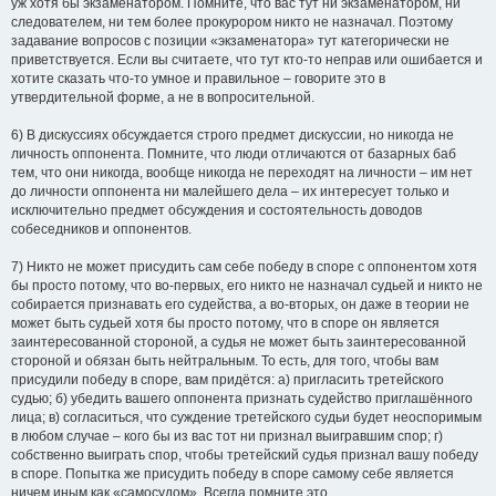
уж хотя бы экзаменатором. Помните, что вас тут ни экзаменатором, ни
следователем, ни тем более прокурором никто не назначал. Поэтому
задавание вопросов с позиции «экзаменатора» тут категорически не
приветствуется. Если вы считаете, что тут кто-то неправ или ошибается и
хотите сказать что-то умное и правильное – говорите это в
утвердительной форме, а не в вопросительной.
6) В дискуссиях обсуждается строго предмет дискуссии, но никогда не
личность оппонента. Помните, что люди отличаются от базарных баб
тем, что они никогда, вообще никогда не переходят на личности – им нет
до личности оппонента ни малейшего дела – их интересует только и
исключительно предмет обсуждения и состоятельность доводов
собеседников и оппонентов.
7) Никто не может присудить сам себе победу в споре с оппонентом хотя
бы просто потому, что во-первых, его никто не назначал судьей и никто не
собирается признавать его судейства, а во-вторых, он даже в теории не
может быть судьей хотя бы просто потому, что в споре он является
заинтересованной стороной, а судья не может быть заинтересованной
стороной и обязан быть нейтральным. То есть, для того, чтобы вам
присудили победу в споре, вам придётся: а) пригласить третейского
судью; б) убедить вашего оппонента признать судейство приглашённого
лица; в) согласиться, что суждение третейского судьи будет неоспоримым
в любом случае – кого бы из вас тот ни признал выигравшим спор; г)
собственно выиграть спор, чтобы третейский судья признал вашу победу
в споре. Попытка же присудить победу в споре самому себе является
ничем иным как «самосудом». Всегда помните это.