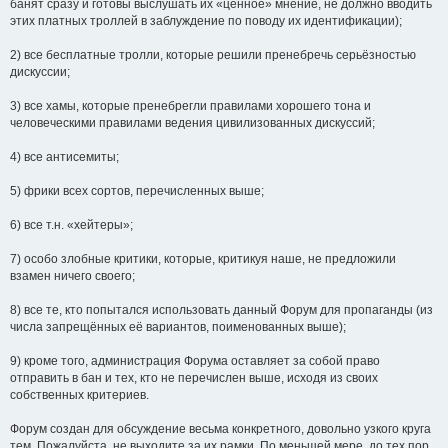
банят сразу и готовы выслушать их «ценное» мнение, не должно вводить
этих платных троллей в заблуждение по поводу их идентификации);
2) все бесплатные тролли, которые решили пренебречь серьёзностью
дискуссии;
3) все хамы, которые пренебрегли правилами хорошего тона и
человеческими правилами ведения цивилизованных дискуссий;
4) все антисемиты;
5) фрики всех сортов, перечисленных выше;
6) все т.н. «хейтеры»;
7) особо злобные критики, которые, критикуя наше, не предложили
взамен ничего своего;
8) все те, кто попытался использовать данный Форум для пропаганды (из
числа запрещённых её вариантов, поименованных выше);
9) кроме того, администрация Форума оставляет за собой право
отправить в бан и тех, кто не перечислен выше, исходя из своих
собственных критериев.
Форум создан для обсуждение весьма конкретного, довольно узкого круга
тем. Пожалуйста, не выходите за их рамки. По меньшей мере, до тех пор,