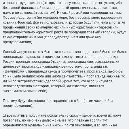
и прочих трудов автора (которые, к слову, всячески приветствуются, ибо
без вашей финансовой помощи данный проект очень скоро загнётся,
даже и не сомневайтесь в этом). Никакой другой вид коммерции на этом
Форуме недопустим (по меньшей мере, без персонального разрешения
хозяина Форума). Все те пользователи, которые будут уличены в попытке
продвижения своих коммерческих или иных корыстных интересов или
предположительно корыстной рекламе продукции третьей стороны, будут
также отправлены в бан (с предупреждением или даже без
предупреждения).
Данный Форум не может быть также использован для какой бы то ни было
пропаганды – здесь категорически недопустимы военная пропаганда
России, военная пропаганда Украины, пропаганда «нетрадиционных»
ценностей, пропаганда «западных ценностей», пропаганда т.н.
«феминизма», пропаганда секса и промискуитета, пропаганда какого-бы
то ни было религиозного или иного сектантства, и пропаганда каких бы то
ни было экстремистских идеологий (кроме тех, что ассоциируются
непосредственно с автором, который, как известно, является
экстремистом сам по себе).
Поэтому будут безжалостно отправляться в бан (в том числе и без
предупреждения):
1) все платные тролли (не обязательно сразу – какое-то время их могут
потерпеть, но не очень долго – знайте, что платные тролли тут
определяются буквально «на нюх» и почти мгновенно, и то, что их не