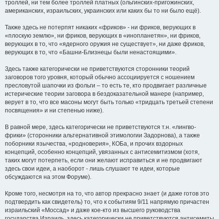
троллей, ни тем более троллей платных (ольгинских-пригожинских,
американских, израильских, украинских или каких бы то ни было ещё).
Также здесь не потерпят никаких «фриков» - ни фриков, верующих в
«плоскую землю», ни фриков, верующих в «инопланетян», ни фриков,
верующих в то, что «ядерного оружия не существует», ни даже фриков,
верующих в то, что «Башни-Близнецы были ненастоящими».
Здесь также категорически не приветствуются сторонники теорий
заговоров того уровня, который обычно ассоциируется с ношением
пресловутой шапочки из фольги – то есть те, кто продвигает различные
истерические теории заговора в бездоказательной манере (например,
верует в то, что все масоны могут быть только «тридцать третьей степени
посвящения» и ни степенью ниже).
В равной мере, здесь категорически не приветствуются т.н. «лингво-
фрики» (сторонники альтернативной этимологии Задорнова), а также
поборники язычества, «родноверия», КОБа, и прочих вздорных
концепций, особенно концепций, увязанных с антисемитизмом (хотя,
таких могут потерпеть, если они желают исправиться и не продвигают
здесь свои идеи, а наоборот - лишь слушают те идеи, которые
обсуждаются на этом Форуме).
Кроме того, несмотря на то, что автор прекрасно знает (и даже готов это
подтвердить как свидетель) то, что к событиям 9/11 напрямую причастен
израильский «Моссад» и даже кое-кто из высшего руководства
государства Израиль, здесь категорически не приветствуются антисемиты