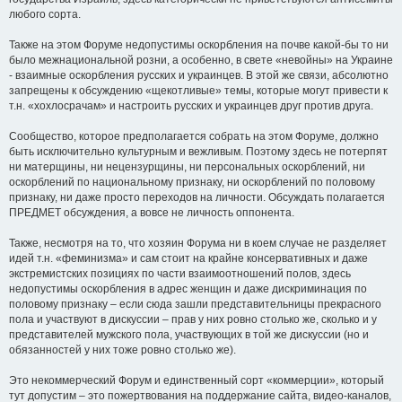
любого сорта.
Также на этом Форуме недопустимы оскорбления на почве какой-бы то ни
было межнациональной розни, а особенно, в свете «невойны» на Украине
- взаимные оскорбления русских и украинцев. В этой же связи, абсолютно
запрещены к обсуждению «щекотливые» темы, которые могут привести к
т.н. «хохлосрачам» и настроить русских и украинцев друг против друга.
Сообщество, которое предполагается собрать на этом Форуме, должно
быть исключительно культурным и вежливым. Поэтому здесь не потерпят
ни матерщины, ни нецензурщины, ни персональных оскорблений, ни
оскорблений по национальному признаку, ни оскорблений по половому
признаку, ни даже просто переходов на личности. Обсуждать полагается
ПРЕДМЕТ обсуждения, а вовсе не личность оппонента.
Также, несмотря на то, что хозяин Форума ни в коем случае не разделяет
идей т.н. «феминизма» и сам стоит на крайне консервативных и даже
экстремистских позициях по части взаимоотношений полов, здесь
недопустимы оскорбления в адрес женщин и даже дискриминация по
половому признаку – если сюда зашли представительницы прекрасного
пола и участвуют в дискуссии – прав у них ровно столько же, сколько и у
представителей мужского пола, участвующих в той же дискуссии (но и
обязанностей у них тоже ровно столько же).
Это некоммерческий Форум и единственный сорт «коммерции», который
тут допустим – это пожертвования на поддержание сайта, видео-каналов,