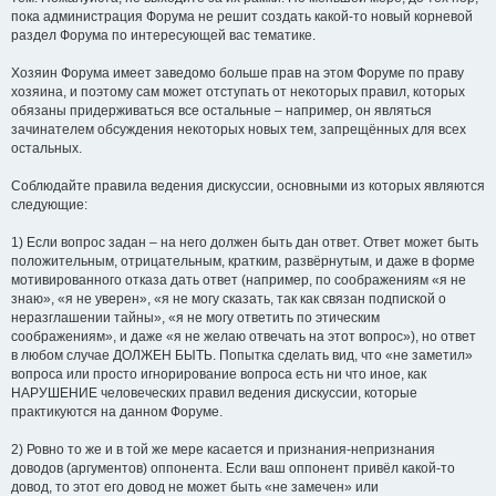
пока администрация Форума не решит создать какой-то новый корневой
раздел Форума по интересующей вас тематике.
Хозяин Форума имеет заведомо больше прав на этом Форуме по праву
хозяина, и поэтому сам может отступать от некоторых правил, которых
обязаны придерживаться все остальные – например, он являться
зачинателем обсуждения некоторых новых тем, запрещённых для всех
остальных.
Соблюдайте правила ведения дискуссии, основными из которых являются
следующие:
1) Если вопрос задан – на него должен быть дан ответ. Ответ может быть
положительным, отрицательным, кратким, развёрнутым, и даже в форме
мотивированного отказа дать ответ (например, по соображениям «я не
знаю», «я не уверен», «я не могу сказать, так как связан подпиской о
неразглашении тайны», «я не могу ответить по этическим
соображениям», и даже «я не желаю отвечать на этот вопрос»), но ответ
в любом случае ДОЛЖЕН БЫТЬ. Попытка сделать вид, что «не заметил»
вопроса или просто игнорирование вопроса есть ни что иное, как
НАРУШЕНИЕ человеческих правил ведения дискуссии, которые
практикуются на данном Форуме.
2) Ровно то же и в той же мере касается и признания-непризнания
доводов (аргументов) оппонента. Если ваш оппонент привёл какой-то
довод, то этот его довод не может быть «не замечен» или