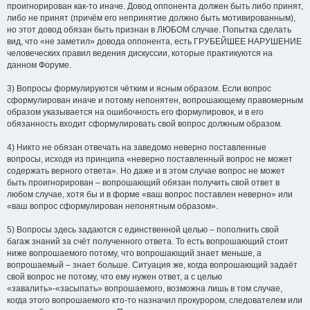
проигнорирован как-то иначе. Довод оппонента должен быть либо принят,
либо не принят (причём его непринятие должно быть мотивированным),
но этот довод обязан быть признан в ЛЮБОМ случае. Попытка сделать
вид, что «не заметил» довода оппонента, есть ГРУБЕЙШЕЕ НАРУШЕНИЕ
человеческих правил ведения дискуссии, которые практикуются на
данном Форуме.
3) Вопросы формулируются чётким и ясным образом. Если вопрос
сформулирован иначе и потому непонятен, вопрошающему правомерным
образом указывается на ошибочность его формулировок, и в его
обязанность входит сформулировать свой вопрос должным образом.
4) Никто не обязан отвечать на заведомо неверно поставленные
вопросы, исходя из принципа «неверно поставленный вопрос не может
содержать верного ответа». Но даже и в этом случае вопрос не может
быть проигнорирован – вопрошающий обязан получить свой ответ в
любом случае, хотя бы и в форме «ваш вопрос поставлен неверно» или
«ваш вопрос сформулирован непонятным образом».
5) Вопросы здесь задаются с единственной целью – пополнить свой
багаж знаний за счёт полученного ответа. То есть вопрошающий стоит
ниже вопрошаемого потому, что вопрошающий знает меньше, а
вопрошаемый – знает больше. Ситуация же, когда вопрошающий задаёт
свой вопрос не потому, что ему нужен ответ, а с целью
«завалить»-«засыпать» вопрошаемого, возможна лишь в том случае,
когда этого вопрошаемого кто-то назначил прокурором, следователем или