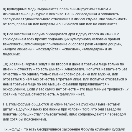
8) Культурные люди выражаются правильным русским языком и
исключительно цензурно и вежливо. Ваши собеседники и оппоненты
заслуживает уважительного отношения в любом случае, вне зависимости
от того, правы он или неправы и ошибаются они или не ошибаются.
9) Все участники Форума обращаются друг к другу строго на «вы» и с
соблюдением всех прочих подобающих культурному человеку правил
вежливости, включающих применение оборотов речи «будьте добры»,
«будьте любезны», «пожалуйста», «спасибо», «благодарю» и им
подобных.
10) Хозяина Форума зовут и во втором и даже в третьем лице только по
имени и отчеству – то есть Дмитрий Алексеевич. Попытка назвать его без
отчества – по одному только имени словно ребёнка или мужика, или
отозваться о нём без отчества в третьем лице, или попытка отозваться о
нём в третьем лице по его бывшей фамилии приравнивается к
оскорблению. Если у вас самих нет отчеств – это ваш личные трудности. У
хозяина Форума отчество есть. А фамилии - нет.
На этом форуме общаются исключительно на русском языке (вставки
цитат на других языках возможны при условии того, что они заведомо
понятны большинству пользователей, либо сопровождаются переводом
или хотя бы пояснением).
Т.н. «флуд», то есть беспричинное засорение Форума крупными кусками