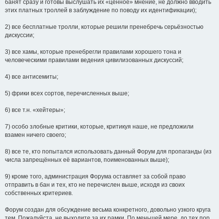
банят сразу и готовы выслушать их «ценное» мнение, не должно вводить
этих платных троллей в заблуждение по поводу их идентификации);
2) все бесплатные тролли, которые решили пренебречь серьёзностью
дискуссии;
3) все хамы, которые пренебрегли правилами хорошего тона и
человеческими правилами ведения цивилизованных дискуссий;
4) все антисемиты;
5) фрики всех сортов, перечисленных выше;
6) все т.н. «хейтеры»;
7) особо злобные критики, которые, критикуя наше, не предложили
взамен ничего своего;
8) все те, кто попытался использовать данный Форум для пропаганды (из
числа запрещённых её вариантов, поименованных выше);
9) кроме того, администрация Форума оставляет за собой право
отправить в бан и тех, кто не перечислен выше, исходя из своих
собственных критериев.
Форум создан для обсуждение весьма конкретного, довольно узкого круга
тем. Пожалуйста, не выходите за их рамки. По меньшей мере, до тех пор,