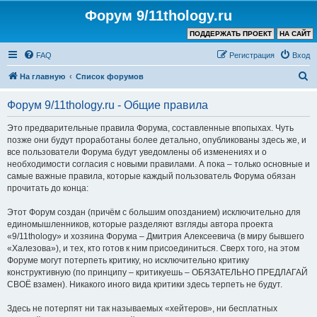
Форум 9/11thology.ru
ПОДДЕРЖАТЬ ПРОЕКТ
НА САЙТ
FAQ
Регистрация
Вход
П
На главную
Список форумов
о
Форум 9/11thology.ru - Общие правила
и
с
Это предварительные правила Форума, составленные впопыхах. Чуть
позже они будут проработаны более детально, опубликованы здесь же, и
к
все пользователи Форума будут уведомлены об изменениях и о
необходимости согласия с новыми правилами. А пока – только основные и
самые важные правила, которые каждый пользователь Форума обязан
прочитать до конца:
Этот Форум создан (причём с большим опозданием) исключительно для
единомышленников, которые разделяют взгляды автора проекта
«9/11thology» и хозяина Форума – Дмитрия Алексеевича (в миру бывшего
«Халезова»), и тех, кто готов к ним присоединиться. Сверх того, на этом
Форуме могут потерпеть критику, но исключительно критику
конструктивную (по принципу – критикуешь – ОБЯЗАТЕЛЬНО ПРЕДЛАГАЙ
СВОЁ взамен). Никакого иного вида критики здесь терпеть не будут.
Здесь не потерпят ни так называемых «хейтеров», ни бесплатных