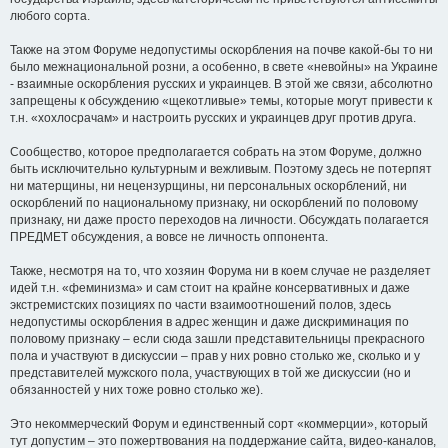
любого сорта.
Также на этом Форуме недопустимы оскорбления на почве какой-бы то ни
было межнациональной розни, а особенно, в свете «невойны» на Украине
- взаимные оскорбления русских и украинцев. В этой же связи, абсолютно
запрещены к обсуждению «щекотливые» темы, которые могут привести к
т.н. «хохлосрачам» и настроить русских и украинцев друг против друга.
Сообщество, которое предполагается собрать на этом Форуме, должно
быть исключительно культурным и вежливым. Поэтому здесь не потерпят
ни матерщины, ни нецензурщины, ни персональных оскорблений, ни
оскорблений по национальному признаку, ни оскорблений по половому
признаку, ни даже просто переходов на личности. Обсуждать полагается
ПРЕДМЕТ обсуждения, а вовсе не личность оппонента.
Также, несмотря на то, что хозяин Форума ни в коем случае не разделяет
идей т.н. «феминизма» и сам стоит на крайне консервативных и даже
экстремистских позициях по части взаимоотношений полов, здесь
недопустимы оскорбления в адрес женщин и даже дискриминация по
половому признаку – если сюда зашли представительницы прекрасного
пола и участвуют в дискуссии – прав у них ровно столько же, сколько и у
представителей мужского пола, участвующих в той же дискуссии (но и
обязанностей у них тоже ровно столько же).
Это некоммерческий Форум и единственный сорт «коммерции», который
тут допустим – это пожертвования на поддержание сайта, видео-каналов,