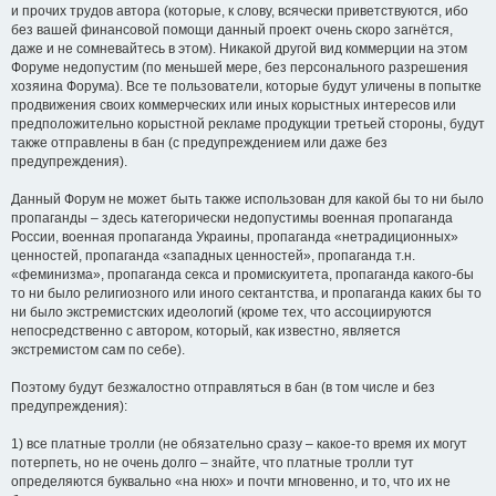
и прочих трудов автора (которые, к слову, всячески приветствуются, ибо
без вашей финансовой помощи данный проект очень скоро загнётся,
даже и не сомневайтесь в этом). Никакой другой вид коммерции на этом
Форуме недопустим (по меньшей мере, без персонального разрешения
хозяина Форума). Все те пользователи, которые будут уличены в попытке
продвижения своих коммерческих или иных корыстных интересов или
предположительно корыстной рекламе продукции третьей стороны, будут
также отправлены в бан (с предупреждением или даже без
предупреждения).
Данный Форум не может быть также использован для какой бы то ни было
пропаганды – здесь категорически недопустимы военная пропаганда
России, военная пропаганда Украины, пропаганда «нетрадиционных»
ценностей, пропаганда «западных ценностей», пропаганда т.н.
«феминизма», пропаганда секса и промискуитета, пропаганда какого-бы
то ни было религиозного или иного сектантства, и пропаганда каких бы то
ни было экстремистских идеологий (кроме тех, что ассоциируются
непосредственно с автором, который, как известно, является
экстремистом сам по себе).
Поэтому будут безжалостно отправляться в бан (в том числе и без
предупреждения):
1) все платные тролли (не обязательно сразу – какое-то время их могут
потерпеть, но не очень долго – знайте, что платные тролли тут
определяются буквально «на нюх» и почти мгновенно, и то, что их не