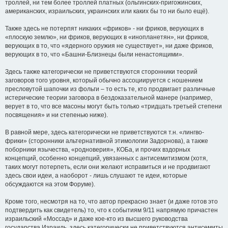
троллей, ни тем более троллей платных (ольгинских-пригожинских,
американских, израильских, украинских или каких бы то ни было ещё).
Также здесь не потерпят никаких «фриков» - ни фриков, верующих в
«плоскую землю», ни фриков, верующих в «инопланетян», ни фриков,
верующих в то, что «ядерного оружия не существует», ни даже фриков,
верующих в то, что «Башни-Близнецы были ненастоящими».
Здесь также категорически не приветствуются сторонники теорий
заговоров того уровня, который обычно ассоциируется с ношением
пресловутой шапочки из фольги – то есть те, кто продвигает различные
истерические теории заговора в бездоказательной манере (например,
верует в то, что все масоны могут быть только «тридцать третьей степени
посвящения» и ни степенью ниже).
В равной мере, здесь категорически не приветствуются т.н. «лингво-
фрики» (сторонники альтернативной этимологии Задорнова), а также
поборники язычества, «родноверия», КОБа, и прочих вздорных
концепций, особенно концепций, увязанных с антисемитизмом (хотя,
таких могут потерпеть, если они желают исправиться и не продвигают
здесь свои идеи, а наоборот - лишь слушают те идеи, которые
обсуждаются на этом Форуме).
Кроме того, несмотря на то, что автор прекрасно знает (и даже готов это
подтвердить как свидетель) то, что к событиям 9/11 напрямую причастен
израильский «Моссад» и даже кое-кто из высшего руководства
государства Израиль, здесь категорически не приветствуются антисемиты