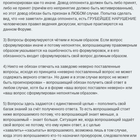
проигнорирован как-то иначе. Довод оппонента должен быть либо принят,
либо не принят (причём его непринятие должно быть мотивированным),
но этот довод обязан быть признан в ЛЮБОМ случае. Попытка сделать
вид, что «не заметил» довода оппонента, есть ГРУБЕЙШЕЕ НАРУШЕНИЕ
человеческих правил ведения дискуссии, которые практикуются на
данном Форуме.
3) Вопросы формулируются чётким и ясным образом. Если вопрос
сформулирован иначе и потому непонятен, вопрошающему правомерным
образом указывается на ошибочность его формулировок, и в его
обязанность входит сформулировать свой вопрос должным образом.
4) Никто не обязан отвечать на заведомо неверно поставленные
вопросы, исходя из принципа «неверно поставленный вопрос не может
содержать верного ответа». Но даже и в этом случае вопрос не может
быть проигнорирован – вопрошающий обязан получить свой ответ в
любом случае, хотя бы и в форме «ваш вопрос поставлен неверно» или
«ваш вопрос сформулирован непонятным образом».
5) Вопросы здесь задаются с единственной целью – пополнить свой
багаж знаний за счёт полученного ответа. То есть вопрошающий стоит
ниже вопрошаемого потому, что вопрошающий знает меньше, а
вопрошаемый – знает больше. Ситуация же, когда вопрошающий задаёт
свой вопрос не потому, что ему нужен ответ, а с целью
«завалить»-«засыпать» вопрошаемого, возможна лишь в том случае,
когда этого вопрошаемого кто-то назначил прокурором, следователем или