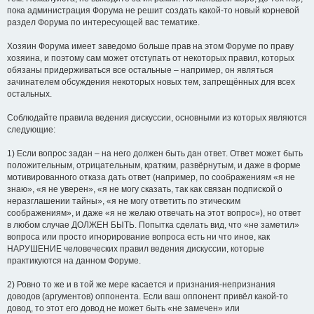
пока администрация Форума не решит создать какой-то новый корневой
раздел Форума по интересующей вас тематике.
Хозяин Форума имеет заведомо больше прав на этом Форуме по праву
хозяина, и поэтому сам может отступать от некоторых правил, которых
обязаны придерживаться все остальные – например, он являться
зачинателем обсуждения некоторых новых тем, запрещённых для всех
остальных.
Соблюдайте правила ведения дискуссии, основными из которых являются
следующие:
1) Если вопрос задан – на него должен быть дан ответ. Ответ может быть
положительным, отрицательным, кратким, развёрнутым, и даже в форме
мотивированного отказа дать ответ (например, по соображениям «я не
знаю», «я не уверен», «я не могу сказать, так как связан подпиской о
неразглашении тайны», «я не могу ответить по этическим
соображениям», и даже «я не желаю отвечать на этот вопрос»), но ответ
в любом случае ДОЛЖЕН БЫТЬ. Попытка сделать вид, что «не заметил»
вопроса или просто игнорирование вопроса есть ни что иное, как
НАРУШЕНИЕ человеческих правил ведения дискуссии, которые
практикуются на данном Форуме.
2) Ровно то же и в той же мере касается и признания-непризнания
доводов (аргументов) оппонента. Если ваш оппонент привёл какой-то
довод, то этот его довод не может быть «не замечен» или