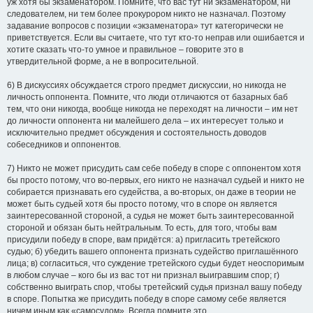
уж хотя бы экзаменатором. Помните, что вас тут ни экзаменатором, ни
следователем, ни тем более прокурором никто не назначал. Поэтому
задавание вопросов с позиции «экзаменатора» тут категорически не
приветствуется. Если вы считаете, что тут кто-то неправ или ошибается и
хотите сказать что-то умное и правильное – говорите это в
утвердительной форме, а не в вопросительной.
6) В дискуссиях обсуждается строго предмет дискуссии, но никогда не
личность оппонента. Помните, что люди отличаются от базарных баб
тем, что они никогда, вообще никогда не переходят на личности – им нет
до личности оппонента ни малейшего дела – их интересует только и
исключительно предмет обсуждения и состоятельность доводов
собеседников и оппонентов.
7) Никто не может присудить сам себе победу в споре с оппонентом хотя
бы просто потому, что во-первых, его никто не назначал судьей и никто не
собирается признавать его судейства, а во-вторых, он даже в теории не
может быть судьей хотя бы просто потому, что в споре он является
заинтересованной стороной, а судья не может быть заинтересованной
стороной и обязан быть нейтральным. То есть, для того, чтобы вам
присудили победу в споре, вам придётся: а) пригласить третейского
судью; б) убедить вашего оппонента признать судейство приглашённого
лица; в) согласиться, что суждение третейского судьи будет неоспоримым
в любом случае – кого бы из вас тот ни признал выигравшим спор; г)
собственно выиграть спор, чтобы третейский судья признал вашу победу
в споре. Попытка же присудить победу в споре самому себе является
ничем иным как «самосудом». Всегда помните это.