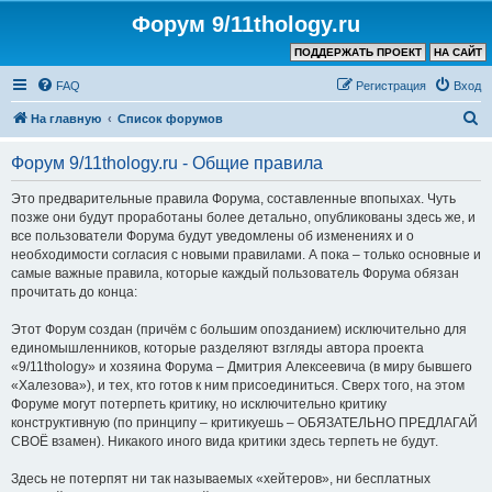
Форум 9/11thology.ru
ПОДДЕРЖАТЬ ПРОЕКТ
НА САЙТ
FAQ
Регистрация
Вход
П
На главную
Список форумов
о
Форум 9/11thology.ru - Общие правила
и
с
Это предварительные правила Форума, составленные впопыхах. Чуть
позже они будут проработаны более детально, опубликованы здесь же, и
к
все пользователи Форума будут уведомлены об изменениях и о
необходимости согласия с новыми правилами. А пока – только основные и
самые важные правила, которые каждый пользователь Форума обязан
прочитать до конца:
Этот Форум создан (причём с большим опозданием) исключительно для
единомышленников, которые разделяют взгляды автора проекта
«9/11thology» и хозяина Форума – Дмитрия Алексеевича (в миру бывшего
«Халезова»), и тех, кто готов к ним присоединиться. Сверх того, на этом
Форуме могут потерпеть критику, но исключительно критику
конструктивную (по принципу – критикуешь – ОБЯЗАТЕЛЬНО ПРЕДЛАГАЙ
СВОЁ взамен). Никакого иного вида критики здесь терпеть не будут.
Здесь не потерпят ни так называемых «хейтеров», ни бесплатных