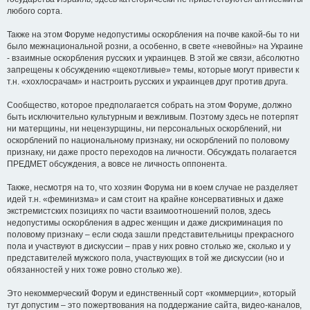
любого сорта.
Также на этом Форуме недопустимы оскорбления на почве какой-бы то ни
было межнациональной розни, а особенно, в свете «невойны» на Украине
- взаимные оскорбления русских и украинцев. В этой же связи, абсолютно
запрещены к обсуждению «щекотливые» темы, которые могут привести к
т.н. «хохлосрачам» и настроить русских и украинцев друг против друга.
Сообщество, которое предполагается собрать на этом Форуме, должно
быть исключительно культурным и вежливым. Поэтому здесь не потерпят
ни матерщины, ни нецензурщины, ни персональных оскорблений, ни
оскорблений по национальному признаку, ни оскорблений по половому
признаку, ни даже просто переходов на личности. Обсуждать полагается
ПРЕДМЕТ обсуждения, а вовсе не личность оппонента.
Также, несмотря на то, что хозяин Форума ни в коем случае не разделяет
идей т.н. «феминизма» и сам стоит на крайне консервативных и даже
экстремистских позициях по части взаимоотношений полов, здесь
недопустимы оскорбления в адрес женщин и даже дискриминация по
половому признаку – если сюда зашли представительницы прекрасного
пола и участвуют в дискуссии – прав у них ровно столько же, сколько и у
представителей мужского пола, участвующих в той же дискуссии (но и
обязанностей у них тоже ровно столько же).
Это некоммерческий Форум и единственный сорт «коммерции», который
тут допустим – это пожертвования на поддержание сайта, видео-каналов,