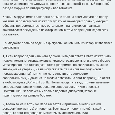
пока администрация Форума не решит создать какой-то новый корневой
раздел Форума по интересующей вас тематике.
Хозяин Форума имеет заведомо больше прав на этом Форуме по праву
хозяина, и поэтому сам может отступать от некоторых правил, которых
обязаны придерживаться все остальные – например, он являться
зачинателем обсуждения некоторых новых тем, запрещённых для всех
остальных.
Соблюдайте правила ведения дискуссии, основными из которых являются
следующие:
1) Если вопрос задан – на него должен быть дан ответ. Ответ может быть
положительным, отрицательным, кратким, развёрнутым, и даже в форме
мотивированного отказа дать ответ (например, по соображениям «я не
знаю», «я не уверен», «я не могу сказать, так как связан подпиской о
неразглашении тайны», «я не могу ответить по этическим
соображениям», и даже «я не желаю отвечать на этот вопрос»), но ответ
в любом случае ДОЛЖЕН БЫТЬ. Попытка сделать вид, что «не заметил»
вопроса или просто игнорирование вопроса есть ни что иное, как
НАРУШЕНИЕ человеческих правил ведения дискуссии, которые
практикуются на данном Форуме.
2) Ровно то же и в той же мере касается и признания-непризнания
доводов (аргументов) оппонента. Если ваш оппонент привёл какой-то
довод, то этот его довод не может быть «не замечен» или