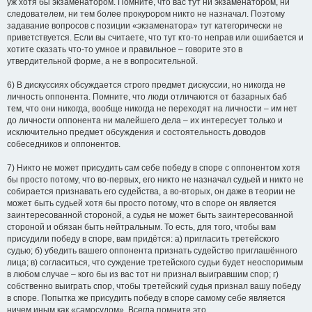
уж хотя бы экзаменатором. Помните, что вас тут ни экзаменатором, ни
следователем, ни тем более прокурором никто не назначал. Поэтому
задавание вопросов с позиции «экзаменатора» тут категорически не
приветствуется. Если вы считаете, что тут кто-то неправ или ошибается и
хотите сказать что-то умное и правильное – говорите это в
утвердительной форме, а не в вопросительной.
6) В дискуссиях обсуждается строго предмет дискуссии, но никогда не
личность оппонента. Помните, что люди отличаются от базарных баб
тем, что они никогда, вообще никогда не переходят на личности – им нет
до личности оппонента ни малейшего дела – их интересует только и
исключительно предмет обсуждения и состоятельность доводов
собеседников и оппонентов.
7) Никто не может присудить сам себе победу в споре с оппонентом хотя
бы просто потому, что во-первых, его никто не назначал судьей и никто не
собирается признавать его судейства, а во-вторых, он даже в теории не
может быть судьей хотя бы просто потому, что в споре он является
заинтересованной стороной, а судья не может быть заинтересованной
стороной и обязан быть нейтральным. То есть, для того, чтобы вам
присудили победу в споре, вам придётся: а) пригласить третейского
судью; б) убедить вашего оппонента признать судейство приглашённого
лица; в) согласиться, что суждение третейского судьи будет неоспоримым
в любом случае – кого бы из вас тот ни признал выигравшим спор; г)
собственно выиграть спор, чтобы третейский судья признал вашу победу
в споре. Попытка же присудить победу в споре самому себе является
ничем иным как «самосудом». Всегда помните это.