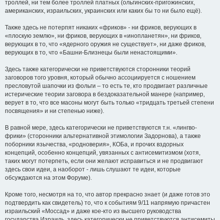
троллей, ни тем более троллей платных (ольгинских-пригожинских,
американских, израильских, украинских или каких бы то ни было ещё).
Также здесь не потерпят никаких «фриков» - ни фриков, верующих в
«плоскую землю», ни фриков, верующих в «инопланетян», ни фриков,
верующих в то, что «ядерного оружия не существует», ни даже фриков,
верующих в то, что «Башни-Близнецы были ненастоящими».
Здесь также категорически не приветствуются сторонники теорий
заговоров того уровня, который обычно ассоциируется с ношением
пресловутой шапочки из фольги – то есть те, кто продвигает различные
истерические теории заговора в бездоказательной манере (например,
верует в то, что все масоны могут быть только «тридцать третьей степени
посвящения» и ни степенью ниже).
В равной мере, здесь категорически не приветствуются т.н. «лингво-
фрики» (сторонники альтернативной этимологии Задорнова), а также
поборники язычества, «родноверия», КОБа, и прочих вздорных
концепций, особенно концепций, увязанных с антисемитизмом (хотя,
таких могут потерпеть, если они желают исправиться и не продвигают
здесь свои идеи, а наоборот - лишь слушают те идеи, которые
обсуждаются на этом Форуме).
Кроме того, несмотря на то, что автор прекрасно знает (и даже готов это
подтвердить как свидетель) то, что к событиям 9/11 напрямую причастен
израильский «Моссад» и даже кое-кто из высшего руководства
государства Израиль, здесь категорически не приветствуются антисемиты