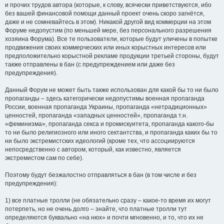
и прочих трудов автора (которые, к слову, всячески приветствуются, ибо
без вашей финансовой помощи данный проект очень скоро загнётся,
даже и не сомневайтесь в этом). Никакой другой вид коммерции на этом
Форуме недопустим (по меньшей мере, без персонального разрешения
хозяина Форума). Все те пользователи, которые будут уличены в попытке
продвижения своих коммерческих или иных корыстных интересов или
предположительно корыстной рекламе продукции третьей стороны, будут
также отправлены в бан (с предупреждением или даже без
предупреждения).
Данный Форум не может быть также использован для какой бы то ни было
пропаганды – здесь категорически недопустимы военная пропаганда
России, военная пропаганда Украины, пропаганда «нетрадиционных»
ценностей, пропаганда «западных ценностей», пропаганда т.н.
«феминизма», пропаганда секса и промискуитета, пропаганда какого-бы
то ни было религиозного или иного сектантства, и пропаганда каких бы то
ни было экстремистских идеологий (кроме тех, что ассоциируются
непосредственно с автором, который, как известно, является
экстремистом сам по себе).
Поэтому будут безжалостно отправляться в бан (в том числе и без
предупреждения):
1) все платные тролли (не обязательно сразу – какое-то время их могут
потерпеть, но не очень долго – знайте, что платные тролли тут
определяются буквально «на нюх» и почти мгновенно, и то, что их не