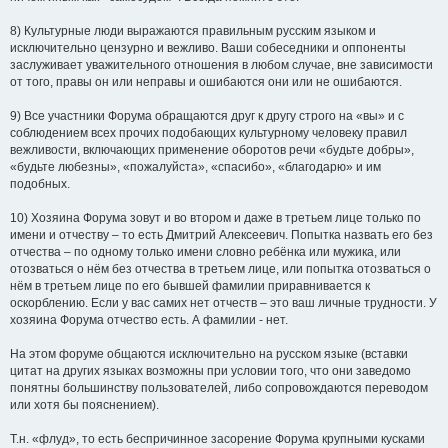
8) Культурные люди выражаются правильным русским языком и
исключительно цензурно и вежливо. Ваши собеседники и оппоненты
заслуживает уважительного отношения в любом случае, вне зависимости
от того, правы он или неправы и ошибаются они или не ошибаются.
9) Все участники Форума обращаются друг к другу строго на «вы» и с
соблюдением всех прочих подобающих культурному человеку правил
вежливости, включающих применение оборотов речи «будьте добры»,
«будьте любезны», «пожалуйста», «спасибо», «благодарю» и им
подобных.
10) Хозяина Форума зовут и во втором и даже в третьем лице только по
имени и отчеству – то есть Дмитрий Алексеевич. Попытка назвать его без
отчества – по одному только имени словно ребёнка или мужика, или
отозваться о нём без отчества в третьем лице, или попытка отозваться о
нём в третьем лице по его бывшей фамилии приравнивается к
оскорблению. Если у вас самих нет отчеств – это ваш личные трудности. У
хозяина Форума отчество есть. А фамилии - нет.
На этом форуме общаются исключительно на русском языке (вставки
цитат на других языках возможны при условии того, что они заведомо
понятны большинству пользователей, либо сопровождаются переводом
или хотя бы пояснением).
Т.н. «флуд», то есть беспричинное засорение Форума крупными кусками