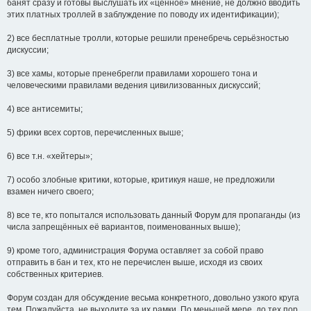
банят сразу и готовы выслушать их «ценное» мнение, не должно вводить
этих платных троллей в заблуждение по поводу их идентификации);
2) все бесплатные тролли, которые решили пренебречь серьёзностью
дискуссии;
3) все хамы, которые пренебрегли правилами хорошего тона и
человеческими правилами ведения цивилизованных дискуссий;
4) все антисемиты;
5) фрики всех сортов, перечисленных выше;
6) все т.н. «хейтеры»;
7) особо злобные критики, которые, критикуя наше, не предложили
взамен ничего своего;
8) все те, кто попытался использовать данный Форум для пропаганды (из
числа запрещённых её вариантов, поименованных выше);
9) кроме того, администрация Форума оставляет за собой право
отправить в бан и тех, кто не перечислен выше, исходя из своих
собственных критериев.
Форум создан для обсуждение весьма конкретного, довольно узкого круга
тем. Пожалуйста, не выходите за их рамки. По меньшей мере, до тех пор,