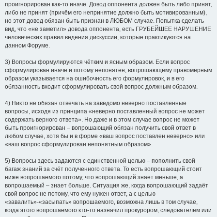
проигнорирован как-то иначе. Довод оппонента должен быть либо принят,
либо не принят (причём его непринятие должно быть мотивированным),
но этот довод обязан быть признан в ЛЮБОМ случае. Попытка сделать
вид, что «не заметил» довода оппонента, есть ГРУБЕЙШЕЕ НАРУШЕНИЕ
человеческих правил ведения дискуссии, которые практикуются на
данном Форуме.
3) Вопросы формулируются чётким и ясным образом. Если вопрос
сформулирован иначе и потому непонятен, вопрошающему правомерным
образом указывается на ошибочность его формулировок, и в его
обязанность входит сформулировать свой вопрос должным образом.
4) Никто не обязан отвечать на заведомо неверно поставленные
вопросы, исходя из принципа «неверно поставленный вопрос не может
содержать верного ответа». Но даже и в этом случае вопрос не может
быть проигнорирован – вопрошающий обязан получить свой ответ в
любом случае, хотя бы и в форме «ваш вопрос поставлен неверно» или
«ваш вопрос сформулирован непонятным образом».
5) Вопросы здесь задаются с единственной целью – пополнить свой
багаж знаний за счёт полученного ответа. То есть вопрошающий стоит
ниже вопрошаемого потому, что вопрошающий знает меньше, а
вопрошаемый – знает больше. Ситуация же, когда вопрошающий задаёт
свой вопрос не потому, что ему нужен ответ, а с целью
«завалить»-«засыпать» вопрошаемого, возможна лишь в том случае,
когда этого вопрошаемого кто-то назначил прокурором, следователем или