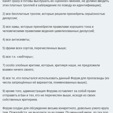
банят сразу и готовы выслушать их «ценное» мнение, не должно вводить
этих платных троллей в заблуждение по поводу их идентификации);
2) все бесплатные тролли, которые решили пренебречь серьёзностью
дискуссии;
3) все хамы, которые пренебрегли правилами хорошего тона и
человеческими правилами ведения цивилизованных дискуссий;
4) все антисемиты;
5) фрики всех сортов, перечисленных выше;
6) все т.н. «хейтеры»;
7) особо злобные критики, которые, критикуя наше, не предложили
взамен ничего своего;
8) все те, кто попытался использовать данный Форум для пропаганды (из
числа запрещённых её вариантов, поименованных выше);
9) кроме того, администрация Форума оставляет за собой право
отправить в бан и тех, кто не перечислен выше, исходя из своих
собственных критериев.
Форум создан для обсуждение весьма конкретного, довольно узкого круга
тем. Пожалуйста, не выходите за их рамки. По меньшей мере, до тех пор,