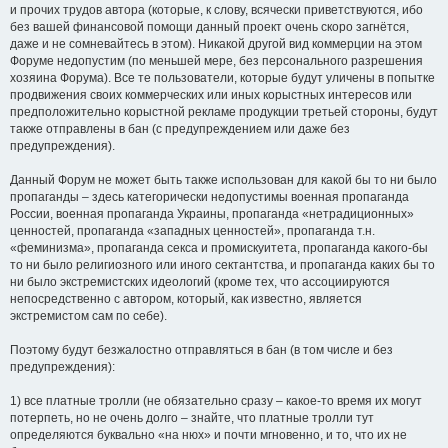
и прочих трудов автора (которые, к слову, всячески приветствуются, ибо
без вашей финансовой помощи данный проект очень скоро загнётся,
даже и не сомневайтесь в этом). Никакой другой вид коммерции на этом
Форуме недопустим (по меньшей мере, без персонального разрешения
хозяина Форума). Все те пользователи, которые будут уличены в попытке
продвижения своих коммерческих или иных корыстных интересов или
предположительно корыстной рекламе продукции третьей стороны, будут
также отправлены в бан (с предупреждением или даже без
предупреждения).
Данный Форум не может быть также использован для какой бы то ни было
пропаганды – здесь категорически недопустимы военная пропаганда
России, военная пропаганда Украины, пропаганда «нетрадиционных»
ценностей, пропаганда «западных ценностей», пропаганда т.н.
«феминизма», пропаганда секса и промискуитета, пропаганда какого-бы
то ни было религиозного или иного сектантства, и пропаганда каких бы то
ни было экстремистских идеологий (кроме тех, что ассоциируются
непосредственно с автором, который, как известно, является
экстремистом сам по себе).
Поэтому будут безжалостно отправляться в бан (в том числе и без
предупреждения):
1) все платные тролли (не обязательно сразу – какое-то время их могут
потерпеть, но не очень долго – знайте, что платные тролли тут
определяются буквально «на нюх» и почти мгновенно, и то, что их не