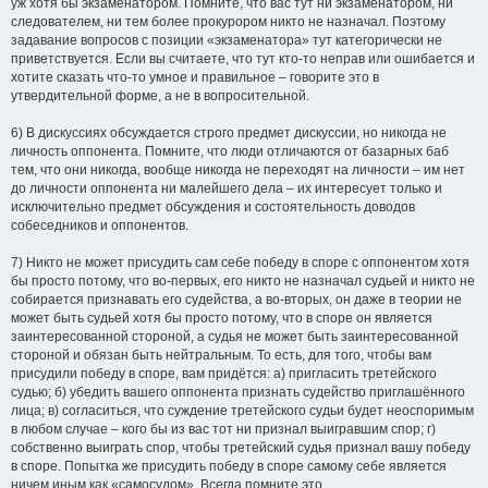
уж хотя бы экзаменатором. Помните, что вас тут ни экзаменатором, ни
следователем, ни тем более прокурором никто не назначал. Поэтому
задавание вопросов с позиции «экзаменатора» тут категорически не
приветствуется. Если вы считаете, что тут кто-то неправ или ошибается и
хотите сказать что-то умное и правильное – говорите это в
утвердительной форме, а не в вопросительной.
6) В дискуссиях обсуждается строго предмет дискуссии, но никогда не
личность оппонента. Помните, что люди отличаются от базарных баб
тем, что они никогда, вообще никогда не переходят на личности – им нет
до личности оппонента ни малейшего дела – их интересует только и
исключительно предмет обсуждения и состоятельность доводов
собеседников и оппонентов.
7) Никто не может присудить сам себе победу в споре с оппонентом хотя
бы просто потому, что во-первых, его никто не назначал судьей и никто не
собирается признавать его судейства, а во-вторых, он даже в теории не
может быть судьей хотя бы просто потому, что в споре он является
заинтересованной стороной, а судья не может быть заинтересованной
стороной и обязан быть нейтральным. То есть, для того, чтобы вам
присудили победу в споре, вам придётся: а) пригласить третейского
судью; б) убедить вашего оппонента признать судейство приглашённого
лица; в) согласиться, что суждение третейского судьи будет неоспоримым
в любом случае – кого бы из вас тот ни признал выигравшим спор; г)
собственно выиграть спор, чтобы третейский судья признал вашу победу
в споре. Попытка же присудить победу в споре самому себе является
ничем иным как «самосудом». Всегда помните это.