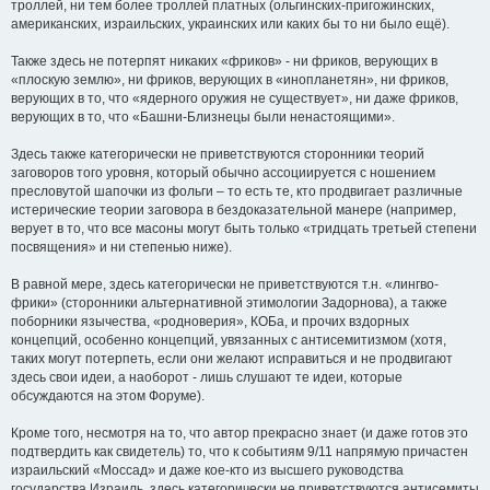
троллей, ни тем более троллей платных (ольгинских-пригожинских,
американских, израильских, украинских или каких бы то ни было ещё).
Также здесь не потерпят никаких «фриков» - ни фриков, верующих в
«плоскую землю», ни фриков, верующих в «инопланетян», ни фриков,
верующих в то, что «ядерного оружия не существует», ни даже фриков,
верующих в то, что «Башни-Близнецы были ненастоящими».
Здесь также категорически не приветствуются сторонники теорий
заговоров того уровня, который обычно ассоциируется с ношением
пресловутой шапочки из фольги – то есть те, кто продвигает различные
истерические теории заговора в бездоказательной манере (например,
верует в то, что все масоны могут быть только «тридцать третьей степени
посвящения» и ни степенью ниже).
В равной мере, здесь категорически не приветствуются т.н. «лингво-
фрики» (сторонники альтернативной этимологии Задорнова), а также
поборники язычества, «родноверия», КОБа, и прочих вздорных
концепций, особенно концепций, увязанных с антисемитизмом (хотя,
таких могут потерпеть, если они желают исправиться и не продвигают
здесь свои идеи, а наоборот - лишь слушают те идеи, которые
обсуждаются на этом Форуме).
Кроме того, несмотря на то, что автор прекрасно знает (и даже готов это
подтвердить как свидетель) то, что к событиям 9/11 напрямую причастен
израильский «Моссад» и даже кое-кто из высшего руководства
государства Израиль, здесь категорически не приветствуются антисемиты