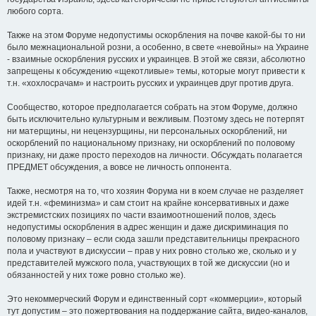
любого сорта.
Также на этом Форуме недопустимы оскорбления на почве какой-бы то ни
было межнациональной розни, а особенно, в свете «невойны» на Украине
- взаимные оскорбления русских и украинцев. В этой же связи, абсолютно
запрещены к обсуждению «щекотливые» темы, которые могут привести к
т.н. «хохлосрачам» и настроить русских и украинцев друг против друга.
Сообщество, которое предполагается собрать на этом Форуме, должно
быть исключительно культурным и вежливым. Поэтому здесь не потерпят
ни матерщины, ни нецензурщины, ни персональных оскорблений, ни
оскорблений по национальному признаку, ни оскорблений по половому
признаку, ни даже просто переходов на личности. Обсуждать полагается
ПРЕДМЕТ обсуждения, а вовсе не личность оппонента.
Также, несмотря на то, что хозяин Форума ни в коем случае не разделяет
идей т.н. «феминизма» и сам стоит на крайне консервативных и даже
экстремистских позициях по части взаимоотношений полов, здесь
недопустимы оскорбления в адрес женщин и даже дискриминация по
половому признаку – если сюда зашли представительницы прекрасного
пола и участвуют в дискуссии – прав у них ровно столько же, сколько и у
представителей мужского пола, участвующих в той же дискуссии (но и
обязанностей у них тоже ровно столько же).
Это некоммерческий Форум и единственный сорт «коммерции», который
тут допустим – это пожертвования на поддержание сайта, видео-каналов,