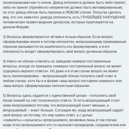
проигнорирован как-то иначе. Довод оппонента должен быть либо принят,
либо не принят (причём его непринятие должно быть мотивированным),
но этот довод обязан быть признан в ЛЮБОМ случае. Попытка сделать
вид, что «не заметил» довода оппонента, есть ГРУБЕЙШЕЕ НАРУШЕНИЕ
человеческих правил ведения дискуссии, которые практикуются на
данном Форуме.
3) Вопросы формулируются чётким и ясным образом. Если вопрос
сформулирован иначе и потому непонятен, вопрошающему правомерным
образом указывается на ошибочность его формулировок, и в его
обязанность входит сформулировать свой вопрос должным образом.
4) Никто не обязан отвечать на заведомо неверно поставленные
вопросы, исходя из принципа «неверно поставленный вопрос не может
содержать верного ответа». Но даже и в этом случае вопрос не может
быть проигнорирован – вопрошающий обязан получить свой ответ в
любом случае, хотя бы и в форме «ваш вопрос поставлен неверно» или
«ваш вопрос сформулирован непонятным образом».
5) Вопросы здесь задаются с единственной целью – пополнить свой
багаж знаний за счёт полученного ответа. То есть вопрошающий стоит
ниже вопрошаемого потому, что вопрошающий знает меньше, а
вопрошаемый – знает больше. Ситуация же, когда вопрошающий задаёт
свой вопрос не потому, что ему нужен ответ, а с целью
«завалить»-«засыпать» вопрошаемого, возможна лишь в том случае,
когда этого вопрошаемого кто-то назначил прокурором, следователем или