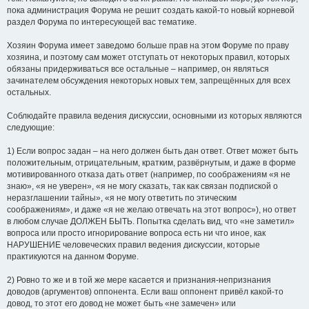
пока администрация Форума не решит создать какой-то новый корневой
раздел Форума по интересующей вас тематике.
Хозяин Форума имеет заведомо больше прав на этом Форуме по праву
хозяина, и поэтому сам может отступать от некоторых правил, которых
обязаны придерживаться все остальные – например, он являться
зачинателем обсуждения некоторых новых тем, запрещённых для всех
остальных.
Соблюдайте правила ведения дискуссии, основными из которых являются
следующие:
1) Если вопрос задан – на него должен быть дан ответ. Ответ может быть
положительным, отрицательным, кратким, развёрнутым, и даже в форме
мотивированного отказа дать ответ (например, по соображениям «я не
знаю», «я не уверен», «я не могу сказать, так как связан подпиской о
неразглашении тайны», «я не могу ответить по этическим
соображениям», и даже «я не желаю отвечать на этот вопрос»), но ответ
в любом случае ДОЛЖЕН БЫТЬ. Попытка сделать вид, что «не заметил»
вопроса или просто игнорирование вопроса есть ни что иное, как
НАРУШЕНИЕ человеческих правил ведения дискуссии, которые
практикуются на данном Форуме.
2) Ровно то же и в той же мере касается и признания-непризнания
доводов (аргументов) оппонента. Если ваш оппонент привёл какой-то
довод, то этот его довод не может быть «не замечен» или