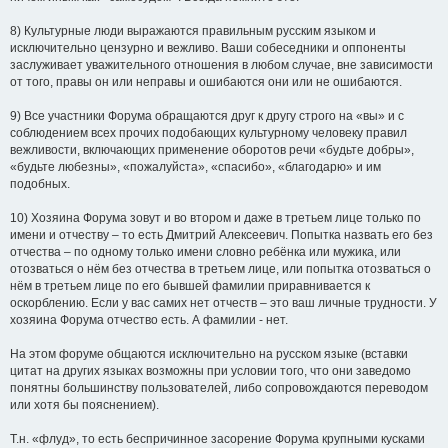
8) Культурные люди выражаются правильным русским языком и
исключительно цензурно и вежливо. Ваши собеседники и оппоненты
заслуживает уважительного отношения в любом случае, вне зависимости
от того, правы он или неправы и ошибаются они или не ошибаются.
9) Все участники Форума обращаются друг к другу строго на «вы» и с
соблюдением всех прочих подобающих культурному человеку правил
вежливости, включающих применение оборотов речи «будьте добры»,
«будьте любезны», «пожалуйста», «спасибо», «благодарю» и им
подобных.
10) Хозяина Форума зовут и во втором и даже в третьем лице только по
имени и отчеству – то есть Дмитрий Алексеевич. Попытка назвать его без
отчества – по одному только имени словно ребёнка или мужика, или
отозваться о нём без отчества в третьем лице, или попытка отозваться о
нём в третьем лице по его бывшей фамилии приравнивается к
оскорблению. Если у вас самих нет отчеств – это ваш личные трудности. У
хозяина Форума отчество есть. А фамилии - нет.
На этом форуме общаются исключительно на русском языке (вставки
цитат на других языках возможны при условии того, что они заведомо
понятны большинству пользователей, либо сопровождаются переводом
или хотя бы пояснением).
Т.н. «флуд», то есть беспричинное засорение Форума крупными кусками