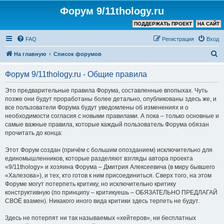
Форум 9/11thology.ru
ПОДДЕРЖАТЬ ПРОЕКТ
НА САЙТ
FAQ
Регистрация
Вход
П
На главную
Список форумов
о
Форум 9/11thology.ru - Общие правила
и
с
Это предварительные правила Форума, составленные впопыхах. Чуть
позже они будут проработаны более детально, опубликованы здесь же, и
к
все пользователи Форума будут уведомлены об изменениях и о
необходимости согласия с новыми правилами. А пока – только основные и
самые важные правила, которые каждый пользователь Форума обязан
прочитать до конца:
Этот Форум создан (причём с большим опозданием) исключительно для
единомышленников, которые разделяют взгляды автора проекта
«9/11thology» и хозяина Форума – Дмитрия Алексеевича (в миру бывшего
«Халезова»), и тех, кто готов к ним присоединиться. Сверх того, на этом
Форуме могут потерпеть критику, но исключительно критику
конструктивную (по принципу – критикуешь – ОБЯЗАТЕЛЬНО ПРЕДЛАГАЙ
СВОЁ взамен). Никакого иного вида критики здесь терпеть не будут.
Здесь не потерпят ни так называемых «хейтеров», ни бесплатных