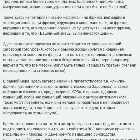
троллей, ни тем более троллей платных (ольгинских-пригожинских,
американских, израильских, украинских или каких бы то ни было ещё).
Также здесь не потерпят никаких «фриков» - ни фриков, верующих в
«плоскую землю», ни фриков, верующих в «инопланетян», ни фриков,
верующих в то, что «ядерного оружия не существует», ни даже фриков,
верующих в то, что «Башни-Близнецы были ненастоящими».
Здесь также категорически не приветствуются сторонники теорий
заговоров того уровня, который обычно ассоциируется с ношением
пресловутой шапочки из фольги – то есть те, кто продвигает различные
истерические теории заговора в бездоказательной манере (например,
верует в то, что все масоны могут быть только «тридцать третьей степени
посвящения» и ни степенью ниже).
В равной мере, здесь категорически не приветствуются т.н. «лингво-
фрики» (сторонники альтернативной этимологии Задорнова), а также
поборники язычества, «родноверия», КОБа, и прочих вздорных
концепций, особенно концепций, увязанных с антисемитизмом (хотя,
таких могут потерпеть, если они желают исправиться и не продвигают
здесь свои идеи, а наоборот - лишь слушают те идеи, которые
обсуждаются на этом Форуме).
Кроме того, несмотря на то, что автор прекрасно знает (и даже готов это
подтвердить как свидетель) то, что к событиям 9/11 напрямую причастен
израильский «Моссад» и даже кое-кто из высшего руководства
государства Израиль, здесь категорически не приветствуются антисемиты