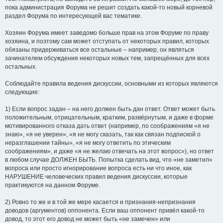
пока администрация Форума не решит создать какой-то новый корневой
раздел Форума по интересующей вас тематике.
Хозяин Форума имеет заведомо больше прав на этом Форуме по праву
хозяина, и поэтому сам может отступать от некоторых правил, которых
обязаны придерживаться все остальные – например, он являться
зачинателем обсуждения некоторых новых тем, запрещённых для всех
остальных.
Соблюдайте правила ведения дискуссии, основными из которых являются
следующие:
1) Если вопрос задан – на него должен быть дан ответ. Ответ может быть
положительным, отрицательным, кратким, развёрнутым, и даже в форме
мотивированного отказа дать ответ (например, по соображениям «я не
знаю», «я не уверен», «я не могу сказать, так как связан подпиской о
неразглашении тайны», «я не могу ответить по этическим
соображениям», и даже «я не желаю отвечать на этот вопрос»), но ответ
в любом случае ДОЛЖЕН БЫТЬ. Попытка сделать вид, что «не заметил»
вопроса или просто игнорирование вопроса есть ни что иное, как
НАРУШЕНИЕ человеческих правил ведения дискуссии, которые
практикуются на данном Форуме.
2) Ровно то же и в той же мере касается и признания-непризнания
доводов (аргументов) оппонента. Если ваш оппонент привёл какой-то
довод, то этот его довод не может быть «не замечен» или