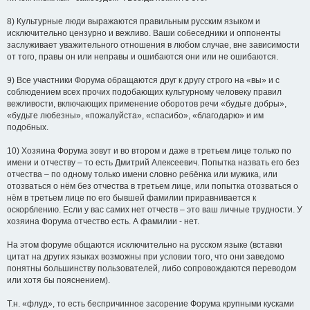
8) Культурные люди выражаются правильным русским языком и
исключительно цензурно и вежливо. Ваши собеседники и оппоненты
заслуживает уважительного отношения в любом случае, вне зависимости
от того, правы он или неправы и ошибаются они или не ошибаются.
9) Все участники Форума обращаются друг к другу строго на «вы» и с
соблюдением всех прочих подобающих культурному человеку правил
вежливости, включающих применение оборотов речи «будьте добры»,
«будьте любезны», «пожалуйста», «спасибо», «благодарю» и им
подобных.
10) Хозяина Форума зовут и во втором и даже в третьем лице только по
имени и отчеству – то есть Дмитрий Алексеевич. Попытка назвать его без
отчества – по одному только имени словно ребёнка или мужика, или
отозваться о нём без отчества в третьем лице, или попытка отозваться о
нём в третьем лице по его бывшей фамилии приравнивается к
оскорблению. Если у вас самих нет отчеств – это ваш личные трудности. У
хозяина Форума отчество есть. А фамилии - нет.
На этом форуме общаются исключительно на русском языке (вставки
цитат на других языках возможны при условии того, что они заведомо
понятны большинству пользователей, либо сопровождаются переводом
или хотя бы пояснением).
Т.н. «флуд», то есть беспричинное засорение Форума крупными кусками