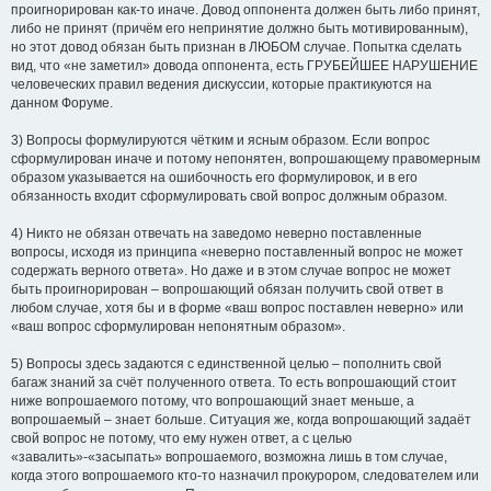
проигнорирован как-то иначе. Довод оппонента должен быть либо принят,
либо не принят (причём его непринятие должно быть мотивированным),
но этот довод обязан быть признан в ЛЮБОМ случае. Попытка сделать
вид, что «не заметил» довода оппонента, есть ГРУБЕЙШЕЕ НАРУШЕНИЕ
человеческих правил ведения дискуссии, которые практикуются на
данном Форуме.
3) Вопросы формулируются чётким и ясным образом. Если вопрос
сформулирован иначе и потому непонятен, вопрошающему правомерным
образом указывается на ошибочность его формулировок, и в его
обязанность входит сформулировать свой вопрос должным образом.
4) Никто не обязан отвечать на заведомо неверно поставленные
вопросы, исходя из принципа «неверно поставленный вопрос не может
содержать верного ответа». Но даже и в этом случае вопрос не может
быть проигнорирован – вопрошающий обязан получить свой ответ в
любом случае, хотя бы и в форме «ваш вопрос поставлен неверно» или
«ваш вопрос сформулирован непонятным образом».
5) Вопросы здесь задаются с единственной целью – пополнить свой
багаж знаний за счёт полученного ответа. То есть вопрошающий стоит
ниже вопрошаемого потому, что вопрошающий знает меньше, а
вопрошаемый – знает больше. Ситуация же, когда вопрошающий задаёт
свой вопрос не потому, что ему нужен ответ, а с целью
«завалить»-«засыпать» вопрошаемого, возможна лишь в том случае,
когда этого вопрошаемого кто-то назначил прокурором, следователем или