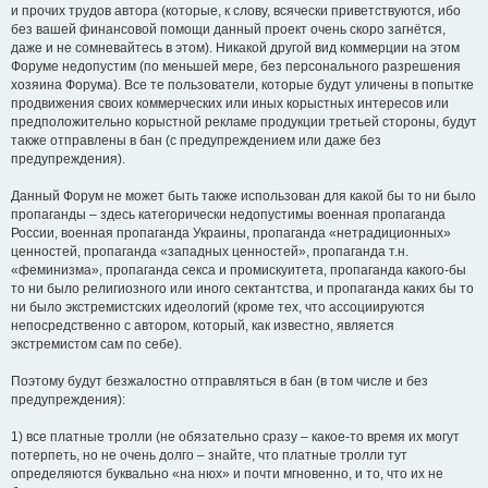
и прочих трудов автора (которые, к слову, всячески приветствуются, ибо
без вашей финансовой помощи данный проект очень скоро загнётся,
даже и не сомневайтесь в этом). Никакой другой вид коммерции на этом
Форуме недопустим (по меньшей мере, без персонального разрешения
хозяина Форума). Все те пользователи, которые будут уличены в попытке
продвижения своих коммерческих или иных корыстных интересов или
предположительно корыстной рекламе продукции третьей стороны, будут
также отправлены в бан (с предупреждением или даже без
предупреждения).
Данный Форум не может быть также использован для какой бы то ни было
пропаганды – здесь категорически недопустимы военная пропаганда
России, военная пропаганда Украины, пропаганда «нетрадиционных»
ценностей, пропаганда «западных ценностей», пропаганда т.н.
«феминизма», пропаганда секса и промискуитета, пропаганда какого-бы
то ни было религиозного или иного сектантства, и пропаганда каких бы то
ни было экстремистских идеологий (кроме тех, что ассоциируются
непосредственно с автором, который, как известно, является
экстремистом сам по себе).
Поэтому будут безжалостно отправляться в бан (в том числе и без
предупреждения):
1) все платные тролли (не обязательно сразу – какое-то время их могут
потерпеть, но не очень долго – знайте, что платные тролли тут
определяются буквально «на нюх» и почти мгновенно, и то, что их не