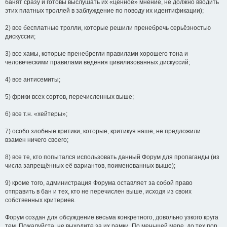
банят сразу и готовы выслушать их «ценное» мнение, не должно вводить
этих платных троллей в заблуждение по поводу их идентификации);
2) все бесплатные тролли, которые решили пренебречь серьёзностью
дискуссии;
3) все хамы, которые пренебрегли правилами хорошего тона и
человеческими правилами ведения цивилизованных дискуссий;
4) все антисемиты;
5) фрики всех сортов, перечисленных выше;
6) все т.н. «хейтеры»;
7) особо злобные критики, которые, критикуя наше, не предложили
взамен ничего своего;
8) все те, кто попытался использовать данный Форум для пропаганды (из
числа запрещённых её вариантов, поименованных выше);
9) кроме того, администрация Форума оставляет за собой право
отправить в бан и тех, кто не перечислен выше, исходя из своих
собственных критериев.
Форум создан для обсуждение весьма конкретного, довольно узкого круга
тем. Пожалуйста, не выходите за их рамки. По меньшей мере, до тех пор,