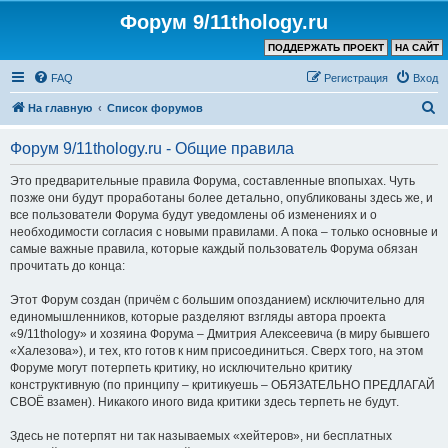
Форум 9/11thology.ru
ПОДДЕРЖАТЬ ПРОЕКТ
НА САЙТ
FAQ
Регистрация
Вход
П
На главную
Список форумов
о
Форум 9/11thology.ru - Общие правила
и
с
Это предварительные правила Форума, составленные впопыхах. Чуть
позже они будут проработаны более детально, опубликованы здесь же, и
к
все пользователи Форума будут уведомлены об изменениях и о
необходимости согласия с новыми правилами. А пока – только основные и
самые важные правила, которые каждый пользователь Форума обязан
прочитать до конца:
Этот Форум создан (причём с большим опозданием) исключительно для
единомышленников, которые разделяют взгляды автора проекта
«9/11thology» и хозяина Форума – Дмитрия Алексеевича (в миру бывшего
«Халезова»), и тех, кто готов к ним присоединиться. Сверх того, на этом
Форуме могут потерпеть критику, но исключительно критику
конструктивную (по принципу – критикуешь – ОБЯЗАТЕЛЬНО ПРЕДЛАГАЙ
СВОЁ взамен). Никакого иного вида критики здесь терпеть не будут.
Здесь не потерпят ни так называемых «хейтеров», ни бесплатных