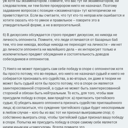
уж хотя бы экзаменатором. Помните, что вас тут ни экзаменатором, ни
следователем, ни тем более прокурором никто не назначал. Поэтому
задавание вопросов с позиции «экзаменатора» тут категорически не
приветствуется. Если вы считаете, что тут кто-то неправ или ошибается и
хотите сказать что-то умное и правильное – говорите это в
утвердительной форме, а не в вопросительной.
6) В дискуссиях обсуждается строго предмет дискуссии, но никогда не
личность оппонента. Помните, что люди отличаются от базарных баб
тем, что они никогда, вообще никогда не переходят на личности – им нет
до личности оппонента ни малейшего дела – их интересует только и
исключительно предмет обсуждения и состоятельность доводов
собеседников и оппонентов.
7) Никто не может присудить сам себе победу в споре с оппонентом хотя
бы просто потому, что во-первых, его никто не назначал судьей и никто не
собирается признавать его судейства, а во-вторых, он даже в теории не
может быть судьей хотя бы просто потому, что в споре он является
заинтересованной стороной, а судья не может быть заинтересованной
стороной и обязан быть нейтральным. То есть, для того, чтобы вам
присудили победу в споре, вам придётся: а) пригласить третейского
судью; б) убедить вашего оппонента признать судейство приглашённого
лица; в) согласиться, что суждение третейского судьи будет неоспоримым
в любом случае – кого бы из вас тот ни признал выигравшим спор; г)
собственно выиграть спор, чтобы третейский судья признал вашу победу
в споре. Попытка же присудить победу в споре самому себе является
ничем иным как «самосудом». Всегда помните это.