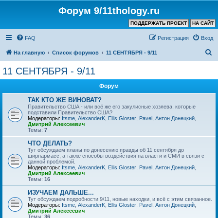
Форум 9/11thology.ru
ПОДДЕРЖАТЬ ПРОЕКТ
НА САЙТ
FAQ
Регистрация
Вход
П
На главную
Список форумов
11 СЕНТЯБРЯ - 9/11
о
11 СЕНТЯБРЯ - 9/11
и
Форум
с
к
ТАК КТО ЖЕ ВИНОВАТ?
Правительство США - или всё же его закулисные хозяева, которые
подставили Правительство США?
Модераторы:
Itsme
,
AlexanderK
,
Ellis Gloster
,
Pavel
,
Антон Донецкий
,
Дмитрий Алексеевич
Темы:
7
ЧТО ДЕЛАТЬ?
Тут обсуждаем планы по донесению правды об 11 сентября до
ширнармасс, а также способы воздействия на власти и СМИ в связи с
данной проблемой.
Модераторы:
Itsme
,
AlexanderK
,
Ellis Gloster
,
Pavel
,
Антон Донецкий
,
Дмитрий Алексеевич
Темы:
16
ИЗУЧАЕМ ДАЛЬШЕ...
Тут обсуждаем подробности 9/11, новые находки, и всё с этим связанное.
Модераторы:
Itsme
,
AlexanderK
,
Ellis Gloster
,
Pavel
,
Антон Донецкий
,
Дмитрий Алексеевич
Темы:
36