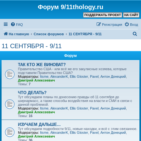
Форум 9/11thology.ru
ПОДДЕРЖАТЬ ПРОЕКТ
НА САЙТ
FAQ
Регистрация
Вход
П
На главную
Список форумов
11 СЕНТЯБРЯ - 9/11
о
11 СЕНТЯБРЯ - 9/11
и
Форум
с
к
ТАК КТО ЖЕ ВИНОВАТ?
Правительство США - или всё же его закулисные хозяева, которые
подставили Правительство США?
Модераторы:
Itsme
,
AlexanderK
,
Ellis Gloster
,
Pavel
,
Антон Донецкий
,
Дмитрий Алексеевич
Темы:
7
ЧТО ДЕЛАТЬ?
Тут обсуждаем планы по донесению правды об 11 сентября до
ширнармасс, а также способы воздействия на власти и СМИ в связи с
данной проблемой.
Модераторы:
Itsme
,
AlexanderK
,
Ellis Gloster
,
Pavel
,
Антон Донецкий
,
Дмитрий Алексеевич
Темы:
16
ИЗУЧАЕМ ДАЛЬШЕ...
Тут обсуждаем подробности 9/11, новые находки, и всё с этим связанное.
Модераторы:
Itsme
,
AlexanderK
,
Ellis Gloster
,
Pavel
,
Антон Донецкий
,
Дмитрий Алексеевич
Темы:
36