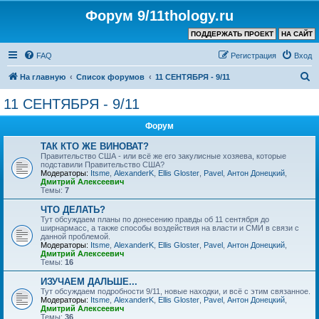
Форум 9/11thology.ru
ПОДДЕРЖАТЬ ПРОЕКТ
НА САЙТ
FAQ
Регистрация
Вход
П
На главную
Список форумов
11 СЕНТЯБРЯ - 9/11
о
11 СЕНТЯБРЯ - 9/11
и
Форум
с
к
ТАК КТО ЖЕ ВИНОВАТ?
Правительство США - или всё же его закулисные хозяева, которые
подставили Правительство США?
Модераторы:
Itsme
,
AlexanderK
,
Ellis Gloster
,
Pavel
,
Антон Донецкий
,
Дмитрий Алексеевич
Темы:
7
ЧТО ДЕЛАТЬ?
Тут обсуждаем планы по донесению правды об 11 сентября до
ширнармасс, а также способы воздействия на власти и СМИ в связи с
данной проблемой.
Модераторы:
Itsme
,
AlexanderK
,
Ellis Gloster
,
Pavel
,
Антон Донецкий
,
Дмитрий Алексеевич
Темы:
16
ИЗУЧАЕМ ДАЛЬШЕ...
Тут обсуждаем подробности 9/11, новые находки, и всё с этим связанное.
Модераторы:
Itsme
,
AlexanderK
,
Ellis Gloster
,
Pavel
,
Антон Донецкий
,
Дмитрий Алексеевич
Темы:
36