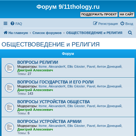
Форум 9/11thology.ru
ПОДДЕРЖАТЬ ПРОЕКТ
НА САЙТ
FAQ
Регистрация
Вход
П
На главную
Список форумов
ОБЩЕСТВОВЕДЕНИЕ и РЕЛИГИЯ
о
ОБЩЕСТВОВЕДЕНИЕ и РЕЛИГИЯ
и
Форум
с
к
ВОПРОСЫ РЕЛИГИИ
Модераторы:
Itsme
,
AlexanderK
,
Ellis Gloster
,
Pavel
,
Антон Донецкий
,
Дмитрий Алексеевич
Темы:
27
ВОПРОСЫ ГОСУДАРСТВА И ЕГО РОЛИ
Модераторы:
Itsme
,
AlexanderK
,
Ellis Gloster
,
Pavel
,
Антон Донецкий
,
Дмитрий Алексеевич
Темы:
143
ВОПРОСЫ УСТРОЙСТВА ОБЩЕСТВА
Модераторы:
Itsme
,
AlexanderK
,
Ellis Gloster
,
Pavel
,
Антон Донецкий
,
Дмитрий Алексеевич
Темы:
8
ВОПРОСЫ УСТРОЙСТВА АРМИИ
Модераторы:
Itsme
,
AlexanderK
,
Ellis Gloster
,
Pavel
,
Антон Донецкий
,
Дмитрий Алексеевич
Темы:
5