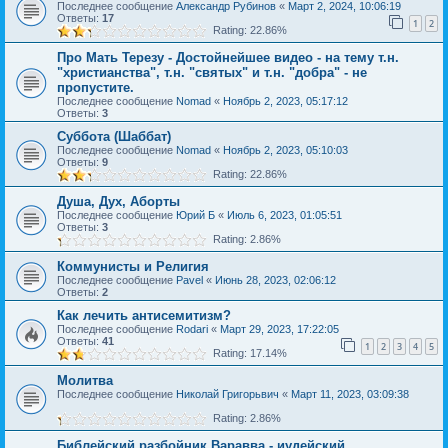
Последнее сообщение
Александр Рубинов
«
Март 2, 2024, 10:06:19
Ответы:
17
1
2
Rating: 22.86%
Про Мать Терезу - Достойнейшее видео - на тему т.н.
"христианства", т.н. "святых" и т.н. "добра" - не
пропустите.
Последнее сообщение
Nomad
«
Ноябрь 2, 2023, 05:17:12
Ответы:
3
Суббота (Шаббат)
Последнее сообщение
Nomad
«
Ноябрь 2, 2023, 05:10:03
Ответы:
9
Rating: 22.86%
Душа, Дух, Аборты
Последнее сообщение
Юрий Б
«
Июль 6, 2023, 01:05:51
Ответы:
3
Rating: 2.86%
Коммунисты и Религия
Последнее сообщение
Pavel
«
Июнь 28, 2023, 02:06:12
Ответы:
2
Как лечить антисемитизм?
Последнее сообщение
Rodari
«
Март 29, 2023, 17:22:05
Ответы:
41
1
2
3
4
5
Rating: 17.14%
Молитва
Последнее сообщение
Николай Григорьвич
«
Март 11, 2023, 03:09:38
Rating: 2.86%
Библейский разбойник Варавва - иудейский