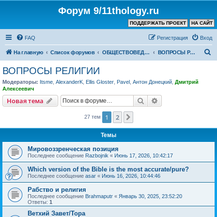
Форум 9/11thology.ru
ПОДДЕРЖАТЬ ПРОЕКТ
НА САЙТ
FAQ
Регистрация
Вход
П
На главную
Список форумов
ОБЩЕСТВОВЕДЕНИЕ и РЕЛИГИЯ
ВОПРОСЫ РЕЛИГИИ
о
ВОПРОСЫ РЕЛИГИИ
и
Модераторы:
Itsme
,
AlexanderK
,
Ellis Gloster
,
Pavel
,
Антон Донецкий
,
Дмитрий
с
Алексеевич
к
Поиск
Расширенный пои
Новая тема
1
2
След.
27 тем
Темы
Мировоззренческая позиция
Последнее сообщение
Razbojnik
«
Июнь 17, 2026, 10:42:17
Which version of the Bible is the most accurate/pure?
Последнее сообщение
asar
«
Июнь 16, 2026, 10:44:46
Рабство и религия
Последнее сообщение
Brahmaputr
«
Январь 30, 2025, 23:52:20
Ответы:
1
Ветхий Завет/Тора