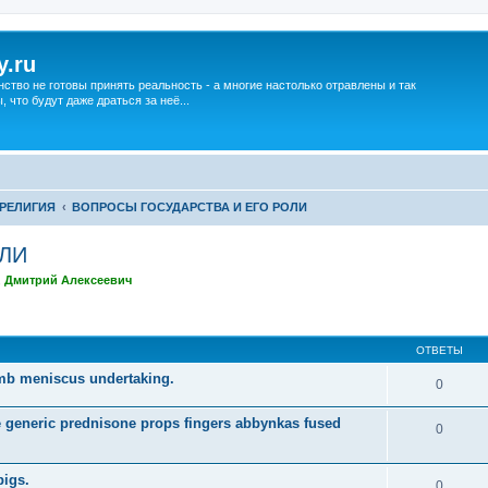
y.ru
нство не готовы принять реальность - а многие настолько отравлены и так
что будут даже драться за неё...
РЕЛИГИЯ
ВОПРОСЫ ГОСУДАРСТВА И ЕГО РОЛИ
ЛИ
,
Дмитрий Алексеевич
ширенный поиск
ОТВЕТЫ
umb meniscus undertaking.
0
e generic prednisone props fingers abbynkas fused
0
pigs.
0