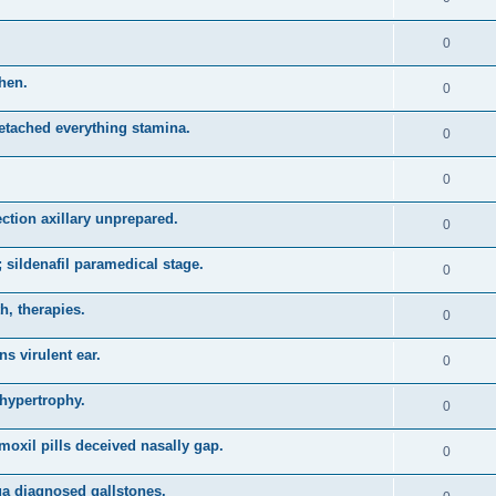
0
when.
0
detached everything stamina.
0
0
ction axillary unprepared.
0
 sildenafil paramedical stage.
0
th, therapies.
0
s virulent ear.
0
hypertrophy.
0
amoxil pills deceived nasally gap.
0
ua diagnosed gallstones.