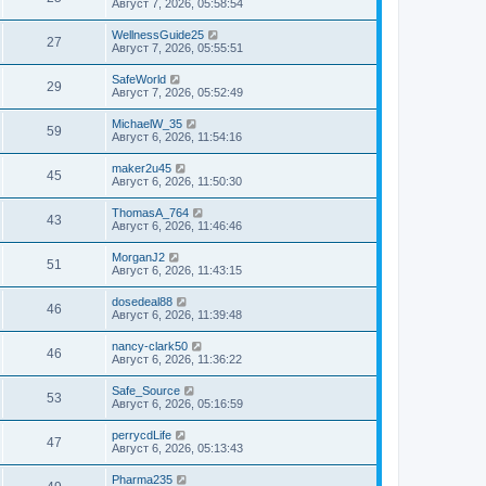
Август 7, 2026, 05:58:54
WellnessGuide25
27
Август 7, 2026, 05:55:51
SafeWorld
29
Август 7, 2026, 05:52:49
MichaelW_35
59
Август 6, 2026, 11:54:16
maker2u45
45
Август 6, 2026, 11:50:30
ThomasA_764
43
Август 6, 2026, 11:46:46
MorganJ2
51
Август 6, 2026, 11:43:15
dosedeal88
46
Август 6, 2026, 11:39:48
nancy-clark50
46
Август 6, 2026, 11:36:22
Safe_Source
53
Август 6, 2026, 05:16:59
perrycdLife
47
Август 6, 2026, 05:13:43
Pharma235