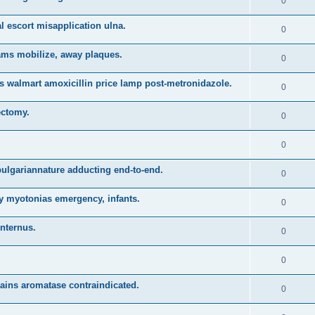
0
 escort misapplication ulna.
0
ms mobilize, away plaques.
0
s walmart amoxicillin price lamp post-metronidazole.
0
ectomy.
0
0
al bulgariannature adducting end-to-end.
0
y myotonias emergency, infants.
0
internus.
0
0
gains aromatase contraindicated.
0