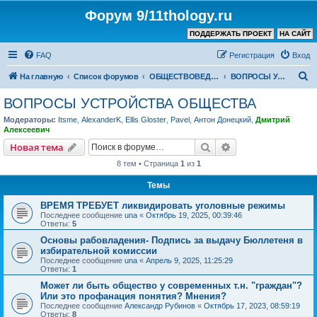
Форум 9/11thology.ru
ПОДДЕРЖАТЬ ПРОЕКТ
НА САЙТ
FAQ
Регистрация
Вход
П
На главную
Список форумов
ОБЩЕСТВОВЕДЕНИЕ и РЕЛИГИЯ
ВОПРОСЫ УСТРОЙСТВА ОБЩЕСТВА
о
ВОПРОСЫ УСТРОЙСТВА ОБЩЕСТВА
и
Модераторы:
Itsme
,
AlexanderK
,
Ellis Gloster
,
Pavel
,
Антон Донецкий
,
Дмитрий
с
Алексеевич
к
Поиск
Расширенный пои
Новая тема
8 тем • Страница
1
из
1
Темы
ВРЕМЯ ТРЕБУЕТ ликвидировать уголовные режимы
Последнее сообщение
una
«
Октябрь 19, 2025, 00:39:46
Ответы:
5
Основы рабовладения- Подпись за выдачу Бюллетеня в
избирательной комиссии
Последнее сообщение
una
«
Апрель 9, 2025, 11:25:29
Ответы:
1
Может ли быть общество у современных т.н. "граждан"?
Или это профанация понятия? Мнения?
Последнее сообщение
Александр Рубинов
«
Октябрь 17, 2023, 08:59:19
Ответы:
8