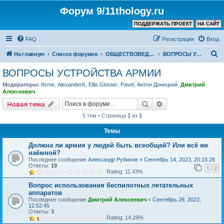
Форум 9/11thology.ru
ПОДДЕРЖАТЬ ПРОЕКТ
НА САЙТ
FAQ
Регистрация
Вход
П
На главную
Список форумов
ОБЩЕСТВОВЕДЕНИЕ и РЕЛИГИЯ
ВОПРОСЫ УСТРОЙСТВА АРМИИ
о
ВОПРОСЫ УСТРОЙСТВА АРМИИ
и
Модераторы:
Itsme
,
AlexanderK
,
Ellis Gloster
,
Pavel
,
Антон Донецкий
,
Дмитрий
с
Алексеевич
к
Поиск
Расширенный пои
Новая тема
5 тем • Страница
1
из
1
Темы
Должна ли армия у людей быть всеобщей? Или всё же
наёмной?
Последнее сообщение
Александр Рубинов
«
Сентябрь 14, 2023, 20:15:28
Ответы:
19
1
2
Rating: 11.43%
Вопрос использования беспилотных летательных
аппаратов
Последнее сообщение
Дмитрий Алексеевич
«
Сентябрь 26, 2022,
12:52:45
Ответы:
3
Rating: 14.29%