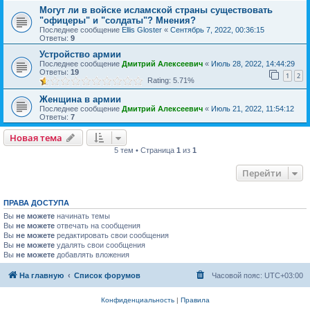
Могут ли в войске исламской страны существовать
"офицеры" и "солдаты"? Мнения?
Последнее сообщение
Ellis Gloster
«
Сентябрь 7, 2022, 00:36:15
Ответы:
9
Устройство армии
Последнее сообщение
Дмитрий Алексеевич
«
Июль 28, 2022, 14:44:29
Ответы:
19
1
2
Rating: 5.71%
Женщина в армии
Последнее сообщение
Дмитрий Алексеевич
«
Июль 21, 2022, 11:54:12
Ответы:
7
Новая тема
5 тем • Страница
1
из
1
Перейти
ПРАВА ДОСТУПА
Вы
не можете
начинать темы
Вы
не можете
отвечать на сообщения
Вы
не можете
редактировать свои сообщения
Вы
не можете
удалять свои сообщения
Вы
не можете
добавлять вложения
На главную
Список форумов
Часовой пояс:
UTC+03:00
Конфиденциальность
|
Правила