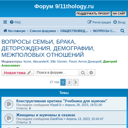
Форум 9/11thology.ru
ПОДДЕРЖАТЬ ПРОЕКТ
НА САЙТ
FAQ
Регистрация
Вход
П
На главную
Список форумов
ОБЩЕСТВОВЕДЕНИЕ и РЕЛИГИЯ
ВОПРОСЫ СЕМЬИ, БРАКА, ДЕТОРОЖДЕНИЯ, ДЕМОГРАФИИ, МЕЖПОЛОВЫХ ОТНОШЕНИЙ
о
ВОПРОСЫ СЕМЬИ, БРАКА,
и
ДЕТОРОЖДЕНИЯ, ДЕМОГРАФИИ,
с
МЕЖПОЛОВЫХ ОТНОШЕНИЙ
к
Модераторы:
Itsme
,
AlexanderK
,
Ellis Gloster
,
Pavel
,
Антон Донецкий
,
Дмитрий
Алексеевич
Поиск
Расширенный пои
Новая тема
1
2
След.
27 тем
Темы
Конструктивная критика "Учебника для мужчин"
Последнее сообщение
Юрий Б
«
Апрель 28, 2023, 18:51:00
Ответы:
6
Женщины и мужчины в сказках
Последнее сообщение
DanilTow
«
Апрель 13, 2023, 10:43:47
Ответы:
3