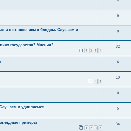
4
9
ью и с отношением к блядям. Слушаем и
0
овиях государства? Мнения?
32
1
2
3
4
д
6
10
1
2
0
 Слушаем и удивляемся.
5
 наглядные примеры
34
1
2
3
4