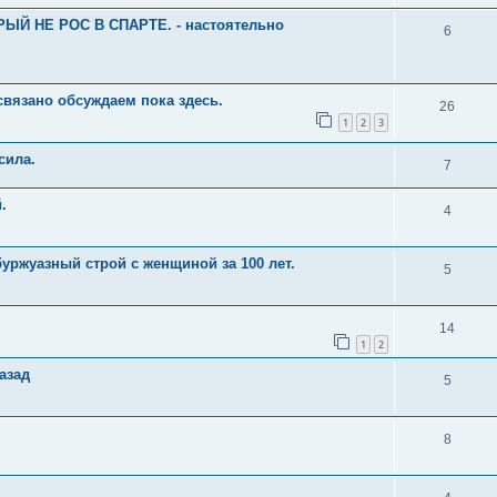
Й НЕ РОС В СПАРТЕ. - настоятельно
6
 связано обсуждаем пока здесь.
26
1
2
3
сила.
7
.
4
буржуазный строй с женщиной за 100 лет.
5
14
1
2
азад
5
8