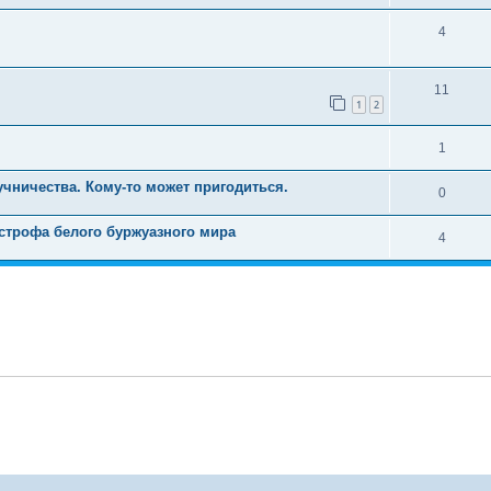
4
11
1
2
1
чничества. Кому-то может пригодиться.
0
строфа белого буржуазного мира
4