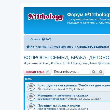
Форум 9/11tholog
...ты должен помнить, что больши
безнадёжно зависимы от Системы, 
Ссылки
FAQ
На главную
Список форумов
ОБЩЕСТВОВЕДЕНИЕ и 
ВОПРОСЫ СЕМЬИ, БРАКА, ДЕТО
Модераторы:
Itsme
,
AlexanderK
,
Ellis Gloster
,
Pavel
,
Антон Донецкий
Поиск
Рас
Новая тема
ТЕМЫ
Конструктивная критика "Учебника для муж
Dud
»
Сентябрь 4, 2022, 17:02:46
Женщины и мужчины в сказках
azizdabaz@gmail.com
»
Октябрь 12, 2022, 21:31:57
Президенты разных полов
Amir al-Khattab
»
Март 23, 2023, 06:56:44