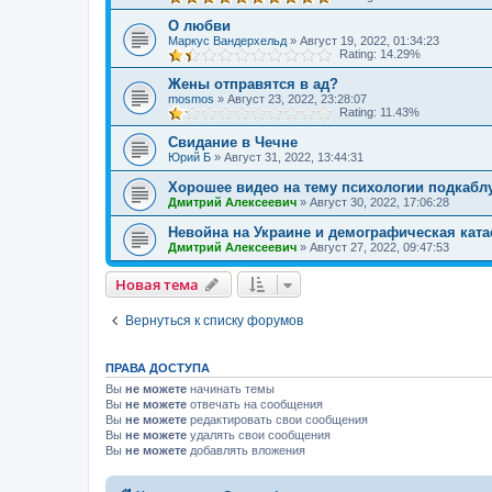
О любви
Маркус Вандерхельд
»
Август 19, 2022, 01:34:23
Rating: 14.29%
Жены отправятся в ад?
mosmos
»
Август 23, 2022, 23:28:07
Rating: 11.43%
Свидание в Чечне
Юрий Б
»
Август 31, 2022, 13:44:31
Хорошее видео на тему психологии подкаблу
Дмитрий Алексеевич
»
Август 30, 2022, 17:06:28
Невойна на Украине и демографическая ката
Дмитрий Алексеевич
»
Август 27, 2022, 09:47:53
Новая тема
Вернуться к списку форумов
ПРАВА ДОСТУПА
Вы
не можете
начинать темы
Вы
не можете
отвечать на сообщения
Вы
не можете
редактировать свои сообщения
Вы
не можете
удалять свои сообщения
Вы
не можете
добавлять вложения