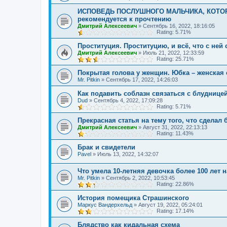
ИСПОВЕДЬ ПОСЛУШНОГО МАЛЬЧИКА, КОТОРЫ
рекомендуется к прочтению
Дмитрий Алексеевич
»
Сентябрь 16, 2022, 18:16:05
Rating: 5.71%
Проституция. Проституцию, и всё, что с ней
Дмитрий Алексеевич
»
Июль 21, 2022, 12:33:59
Rating: 25.71%
Покрытая голова у женщин. Юбка – женская 
Mr. Pitkin
»
Сентябрь 17, 2022, 14:26:03
Как подавить соблазн связаться с блудницей
Dud
»
Сентябрь 4, 2022, 17:09:28
Rating: 5.71%
Прекрасная статья на тему того, что сделал 
Дмитрий Алексеевич
»
Август 31, 2022, 22:13:13
Rating: 11.43%
Брак и свидетели
Pavel
»
Июль 13, 2022, 14:32:07
Что умела 10-летняя девочка более 100 лет н
Mr. Pitkin
»
Сентябрь 2, 2022, 10:53:45
Rating: 22.86%
История помещика Страшинского
Маркус Вандерхельд
»
Август 19, 2022, 05:24:01
Rating: 17.14%
Блядство как кидальная схема