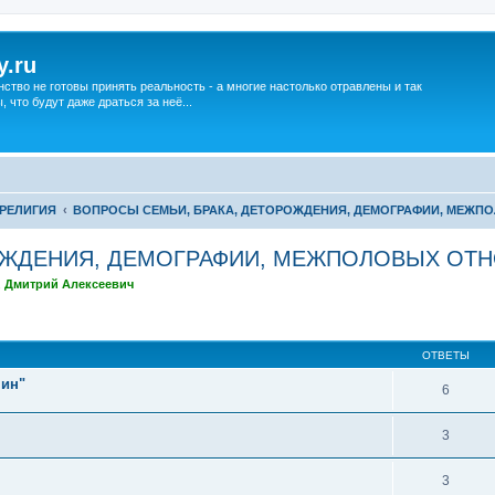
y.ru
нство не готовы принять реальность - а многие настолько отравлены и так
что будут даже драться за неё...
РЕЛИГИЯ
ВОПРОСЫ СЕМЬИ, БРАКА, ДЕТОРОЖДЕНИЯ, ДЕМОГРАФИИ, МЕЖ
РОЖДЕНИЯ, ДЕМОГРАФИИ, МЕЖПОЛОВЫХ ОТ
,
Дмитрий Алексеевич
ширенный поиск
ОТВЕТЫ
чин"
6
3
3