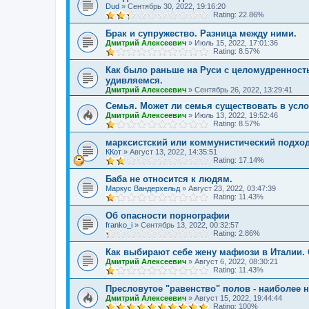
Dud
»
Сентябрь 30, 2022, 19:16:20
Rating: 22.86%
Брак и супружество. Разница между ними.
Дмитрий Алексеевич
»
Июль 15, 2022, 17:01:36
Rating: 8.57%
Как было раньше на Руси с целомудренност
удивляемся.
Дмитрий Алексеевич
»
Сентябрь 26, 2022, 13:29:41
Семья. Может ли семья существовать в усл
Дмитрий Алексеевич
»
Июль 13, 2022, 19:52:46
Rating: 8.57%
марксистский или коммунистический подхо
ККот
»
Август 13, 2022, 14:35:51
Rating: 17.14%
Баба не относится к людям.
Маркус Вандерхельд
»
Август 23, 2022, 03:47:39
Rating: 11.43%
Об опасности порнографии
franko_i
»
Сентябрь 13, 2022, 00:32:57
Rating: 2.86%
Как выбирают себе жену мафиози в Италии.
Дмитрий Алексеевич
»
Август 6, 2022, 08:30:21
Rating: 11.43%
Пресловутое "равенство" полов - наиболее
Дмитрий Алексеевич
»
Август 15, 2022, 19:44:44
Rating: 100%