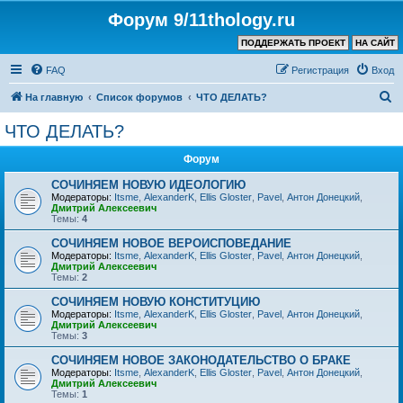
Форум 9/11thology.ru
ПОДДЕРЖАТЬ ПРОЕКТ
НА САЙТ
FAQ
Регистрация
Вход
П
На главную
Список форумов
ЧТО ДЕЛАТЬ?
о
ЧТО ДЕЛАТЬ?
и
Форум
с
к
СОЧИНЯЕМ НОВУЮ ИДЕОЛОГИЮ
Модераторы:
Itsme
,
AlexanderK
,
Ellis Gloster
,
Pavel
,
Антон Донецкий
,
Дмитрий Алексеевич
Темы:
4
СОЧИНЯЕМ НОВОЕ ВЕРОИСПОВЕДАНИЕ
Модераторы:
Itsme
,
AlexanderK
,
Ellis Gloster
,
Pavel
,
Антон Донецкий
,
Дмитрий Алексеевич
Темы:
2
СОЧИНЯЕМ НОВУЮ КОНСТИТУЦИЮ
Модераторы:
Itsme
,
AlexanderK
,
Ellis Gloster
,
Pavel
,
Антон Донецкий
,
Дмитрий Алексеевич
Темы:
3
СОЧИНЯЕМ НОВОЕ ЗАКОНОДАТЕЛЬСТВО О БРАКЕ
Модераторы:
Itsme
,
AlexanderK
,
Ellis Gloster
,
Pavel
,
Антон Донецкий
,
Дмитрий Алексеевич
Темы:
1