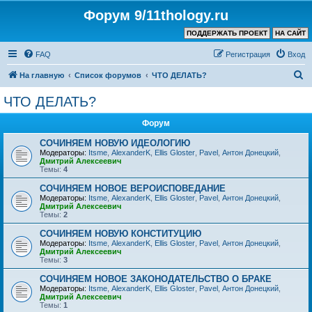
Форум 9/11thology.ru
ПОДДЕРЖАТЬ ПРОЕКТ
НА САЙТ
FAQ
Регистрация
Вход
П
На главную
Список форумов
ЧТО ДЕЛАТЬ?
о
ЧТО ДЕЛАТЬ?
и
Форум
с
к
СОЧИНЯЕМ НОВУЮ ИДЕОЛОГИЮ
Модераторы:
Itsme
,
AlexanderK
,
Ellis Gloster
,
Pavel
,
Антон Донецкий
,
Дмитрий Алексеевич
Темы:
4
СОЧИНЯЕМ НОВОЕ ВЕРОИСПОВЕДАНИЕ
Модераторы:
Itsme
,
AlexanderK
,
Ellis Gloster
,
Pavel
,
Антон Донецкий
,
Дмитрий Алексеевич
Темы:
2
СОЧИНЯЕМ НОВУЮ КОНСТИТУЦИЮ
Модераторы:
Itsme
,
AlexanderK
,
Ellis Gloster
,
Pavel
,
Антон Донецкий
,
Дмитрий Алексеевич
Темы:
3
СОЧИНЯЕМ НОВОЕ ЗАКОНОДАТЕЛЬСТВО О БРАКЕ
Модераторы:
Itsme
,
AlexanderK
,
Ellis Gloster
,
Pavel
,
Антон Донецкий
,
Дмитрий Алексеевич
Темы:
1