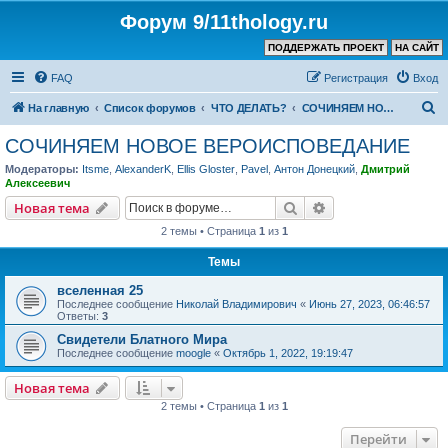
Форум 9/11thology.ru
ПОДДЕРЖАТЬ ПРОЕКТ
НА САЙТ
FAQ
Регистрация
Вход
П
На главную
Список форумов
ЧТО ДЕЛАТЬ?
СОЧИНЯЕМ НОВОЕ ВЕРОИСПОВЕДАНИЕ
о
СОЧИНЯЕМ НОВОЕ ВЕРОИСПОВЕДАНИЕ
и
Модераторы:
Itsme
,
AlexanderK
,
Ellis Gloster
,
Pavel
,
Антон Донецкий
,
Дмитрий
с
Алексеевич
к
Поиск
Расширенный пои
Новая тема
2 темы • Страница
1
из
1
Темы
вселенная 25
Последнее сообщение
Николай Владимирович
«
Июнь 27, 2023, 06:46:57
Ответы:
3
Свидетели Блатного Мира
Последнее сообщение
moogle
«
Октябрь 1, 2022, 19:19:47
Новая тема
2 темы • Страница
1
из
1
Перейти