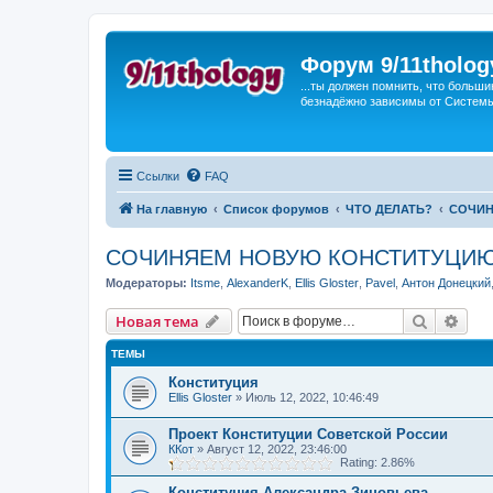
Форум 9/11tholog
...ты должен помнить, что больши
безнадёжно зависимы от Системы, 
Ссылки
FAQ
На главную
Список форумов
ЧТО ДЕЛАТЬ?
СОЧИН
СОЧИНЯЕМ НОВУЮ КОНСТИТУЦИ
Модераторы:
Itsme
,
AlexanderK
,
Ellis Gloster
,
Pavel
,
Антон Донецкий
Поиск
Рас
Новая тема
ТЕМЫ
Конституция
Ellis Gloster
»
Июль 12, 2022, 10:46:49
Проект Конституции Советской России
ККот
»
Август 12, 2022, 23:46:00
Rating: 2.86%
Конституция Александра Зиновьева