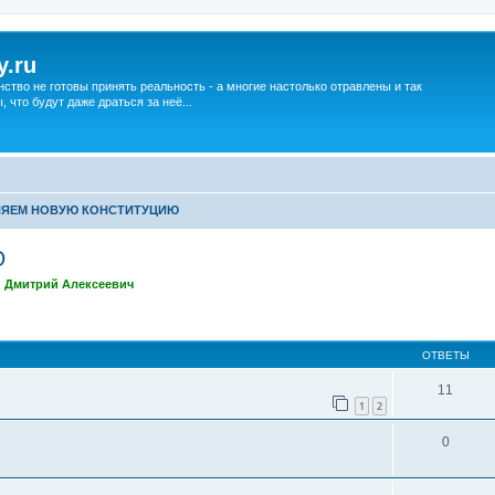
y.ru
нство не готовы принять реальность - а многие настолько отравлены и так
что будут даже драться за неё...
ЯЕМ НОВУЮ КОНСТИТУЦИЮ
Ю
,
Дмитрий Алексеевич
ширенный поиск
ОТВЕТЫ
11
1
2
0