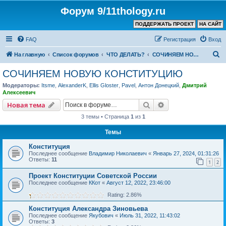
Форум 9/11thology.ru
ПОДДЕРЖАТЬ ПРОЕКТ
НА САЙТ
FAQ
Регистрация
Вход
П
На главную
Список форумов
ЧТО ДЕЛАТЬ?
СОЧИНЯЕМ НОВУЮ КОНСТИТУЦИЮ
о
СОЧИНЯЕМ НОВУЮ КОНСТИТУЦИЮ
и
Модераторы:
Itsme
,
AlexanderK
,
Ellis Gloster
,
Pavel
,
Антон Донецкий
,
Дмитрий
с
Алексеевич
к
Поиск
Расширенный пои
Новая тема
3 темы • Страница
1
из
1
Темы
Конституция
Последнее сообщение
Владимир Николаевич
«
Январь 27, 2024, 01:31:26
Ответы:
11
1
2
Проект Конституции Советской России
Последнее сообщение
ККот
«
Август 12, 2022, 23:46:00
Rating: 2.86%
Конституция Александра Зиновьева
Последнее сообщение
Якубович
«
Июль 31, 2022, 11:43:02
Ответы:
3